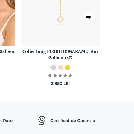
 Galben
Colier lung FLORI DE MARAMU, Aur
Colier Z
Galben 14K
Diamant N
2.950
LEI
in Rate
Certificat de Garantie