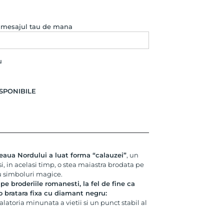
e mesajul tau de mana
u
SPONIBILE
teaua Nordului a luat forma “calauzei”
, un
si, in acelasi timp, o stea maiastra brodata pe
 cu simboluri magice.
 broderiile romanesti, la fel de fine ca
o bratara fixa cu diamant negru:
latoria minunata a vietii si un punct stabil al