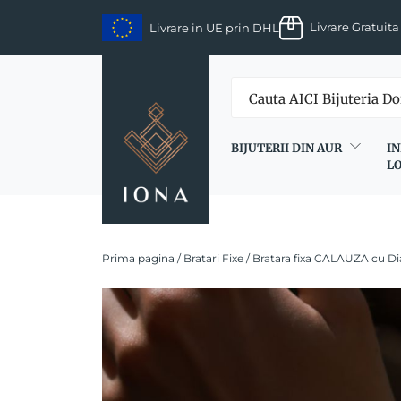
Skip
Livrare Gratuita
Livrare in UE prin DHL
to
content
BIJUTERII DIN AUR
IN
L
Prima pagina
/
Bratari Fixe
/ Bratara fixa CALAUZA cu Di