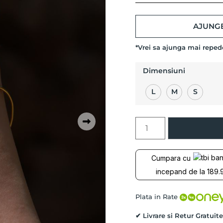
AJUNGE
*Vrei sa ajunga mai repe
Dimensiuni
L
M
S
Cantitate
Bratara
fixa
CALAUZA
Cumpara cu
cu
incepand de la 189.9
Diamant
Negru,
Aur
Plata in Rate
Galben
si
✔ Livrare si Retur Gratuite