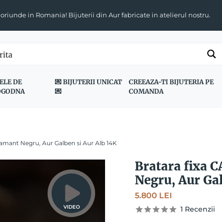
 oriunde in Romania! Bijuterii din Aur fabricate in atelierul nostru.
ELE DE
💌 BIJUTERII UNICAT
CREEAZA-TI BIJUTERIA PE
OGODNA
💌
COMANDA
amant Negru, Aur Galben si Aur Alb 14K
Bratara fixa 
Negru, Aur Gal
5.800
LEI
VIDEO
1
Recenzii