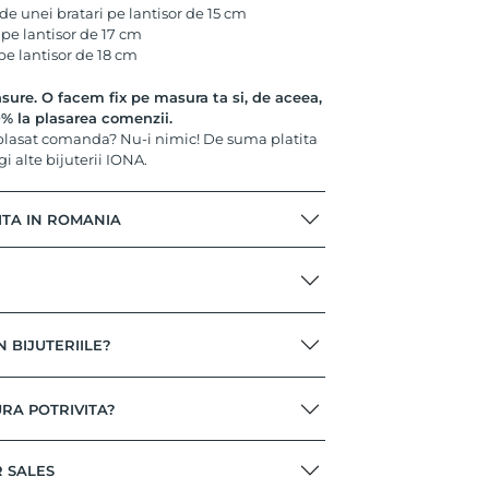
 unei bratari pe lantisor de 15 cm
pe lantisor de 17 cm
e lantisor de 18 cm
ure. O facem fix pe masura ta si, de aceea,
 la plasarea comenzii.
 plasat comanda? Nu-i nimic! De suma platita
gi alte bijuterii IONA.
ITA IN ROMANIA
N BIJUTERIILE?
RA POTRIVITA?
R SALES