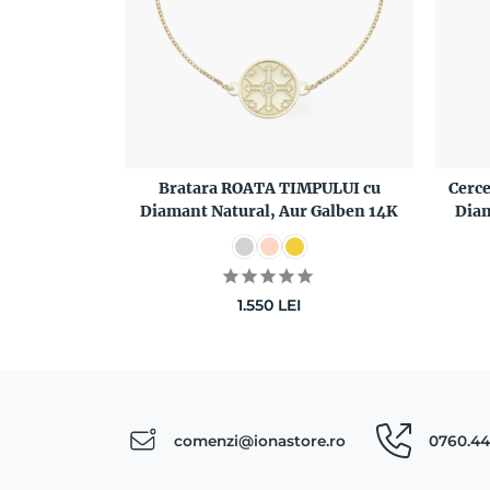
Bratara ROATA TIMPULUI cu
Cerc
Diamant Natural, Aur Galben 14K
Diam
1.550
LEI
comenzi@ionastore.ro
0760.44