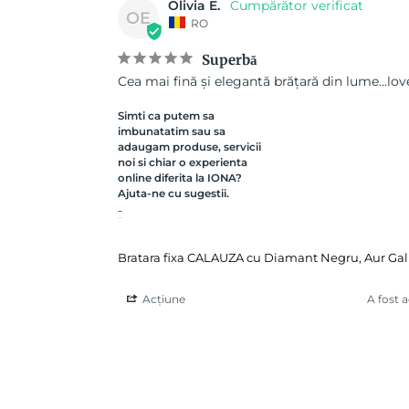
Olivia E.
OE
RO
Superbă
Cea mai fină și elegantă brățară din lume…love
Simti ca putem sa
imbunatatim sau sa
adaugam produse, servicii
noi si chiar o experienta
online diferita la IONA?
Ajuta-ne cu sugestii.
-
Bratara fixa CALAUZA cu Diamant Negru, Aur Galb
Acțiune
A fost 