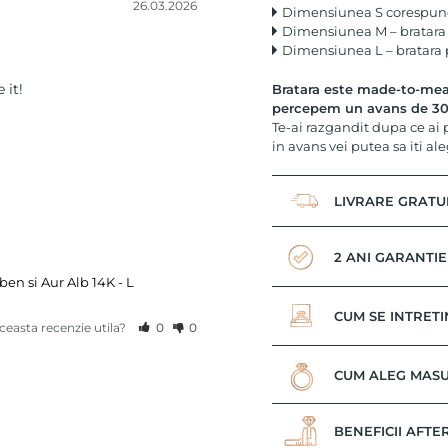
26.03.2026
Dimensiunea S corespunde
Dimensiunea M – bratara 
Dimensiunea L – bratara p
 it!
Bratara este made-to-meas
percepem un avans de 30%
Te-ai razgandit dupa ce ai
in avans vei putea sa iti ale
LIVRARE GRATU
2 ANI GARANTIE
en si Aur Alb 14K - L
CUM SE INTRETI
aceasta recenzie utila?
0
0
CUM ALEG MASU
BENEFICII AFTE