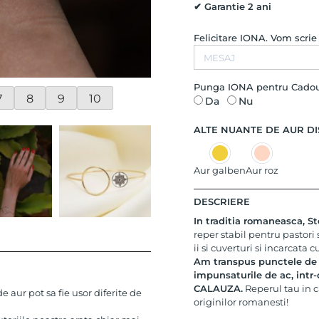
Aur
✔ Garantie 2 ani
Alb
14K
Felicitare IONA. Vom scri
Punga IONA pentru Cado
7
8
9
10
Da
Nu
ALTE NUANTE DE AUR DI
Aur galben
Aur roz
DESCRIERE
In traditia romaneasca, S
reper stabil pentru pastori 
ii si cuverturi si incarcata
Am transpus punctele de pe
impunsaturile de ac, intr-
CALAUZA.
Reperul tau in ca
 aur pot sa fie usor diferite de
originilor romanesti!