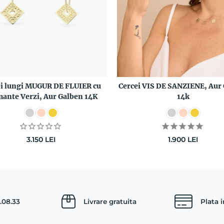
ei lungi MUGUR DE FLUIER cu
Cercei VIS DE SANZIENE, Aur
ante Verzi, Aur Galben 14K
14k
3.150
LEI
1.900
LEI
.08.33
Livrare gratuita
Plata 