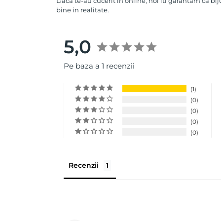
Daca te-au cucerit in online, noi iti garantam ca bij
bine in realitate.
5,0
Pe baza a 1 recenzii
1
0
0
0
0
Recenzii