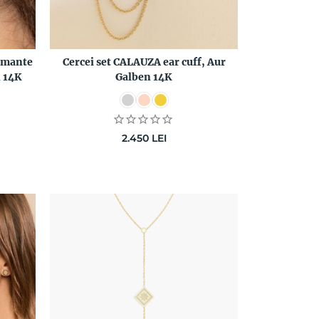
amante
Cercei set CALAUZA ear cuff, Aur
Colier la b
n 14K
Galben 14K
Diamant N
2.450
LEI