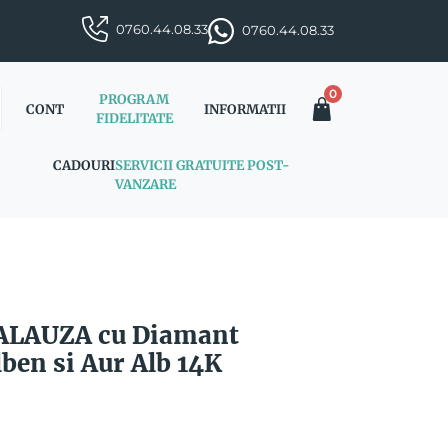
0760.44.08.33
0760.44.08.33
0
PROGRAM
CONT
INFORMATII
FIDELITATE
CADOURI
SERVICII GRATUITE POST-
VANZARE
CALAUZA cu Diamant
ben si Aur Alb 14K