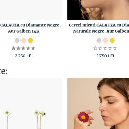
i CALAUZA cu Diamante Negre,
Cercei micuti CALAUZA cu Di
Aur Galben 14K
Naturale Negre, Aur Galbe
2.250
LEI
1.750
LEI
re: