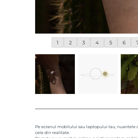
1
2
3
4
5
6
Pe ecranul mobilului sau laptopului tau, nuantele de
cele din realitate.