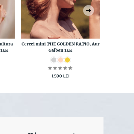
cultura
Cercei mini THE GOLDEN RATIO, Aur
Colier AM
 14K
Galben 14K
1.590
LEI