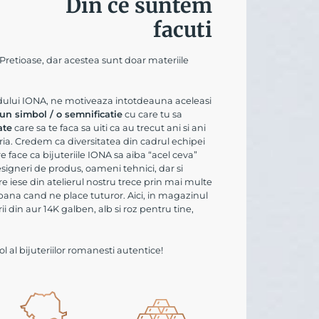
Din ce suntem
facuti
 Pretioase, dar acestea sunt doar materiile
ndului IONA, ne motiveaza intotdeauna aceleasi
un simbol / o semnificatie
cu care tu sa
ate
care sa te faca sa uiti ca au trecut ani si ani
ia. Credem ca diversitatea din cadrul echipei
 face ca bijuteriile IONA sa aiba “acel ceva”
esigneri de produs, oameni tehnici, dar si
are iese din atelierul nostru trece prin mai multe
 pana cand ne place tuturor. Aici, in magazinul
ii din aur 14K galben, alb si roz pentru tine,
 al bijuteriilor romanesti autentice!