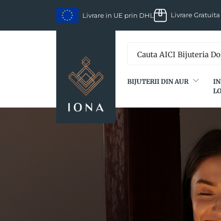
Skip
Livrare Gratuita
Livrare in UE prin DHL
to
content
BIJUTERII DIN AUR
IN
L