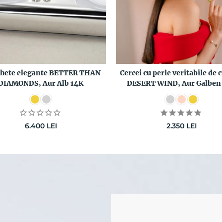
ghete elegante BETTER THAN
Cercei cu perle veritabile de 
DIAMONDS, Aur Alb 14K
DESERT WIND, Aur Galben
6.400
LEI
2.350
LEI