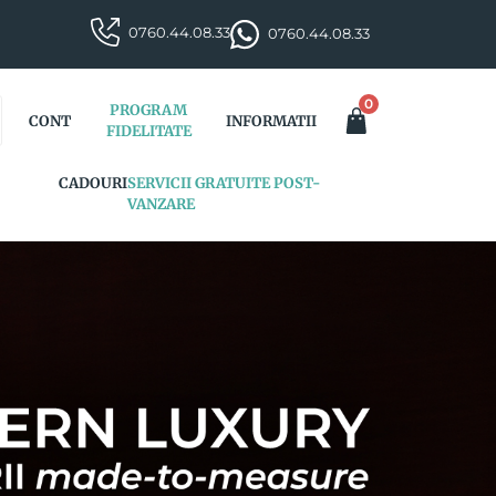
0760.44.08.33
0760.44.08.33
0
PROGRAM
CONT
INFORMATII
FIDELITATE
CADOURI
SERVICII GRATUITE POST-
VANZARE