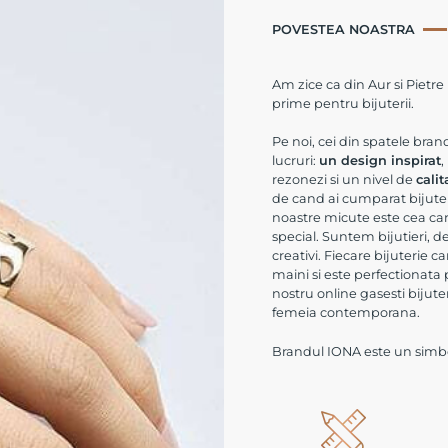
POVESTEA NOASTRA
Am zice ca din Aur si Pietre
prime pentru bijuterii.
Pe noi, cei din spatele bra
lucruri:
un design inspirat
,
rezonezi si un nivel de
calit
de cand ai cumparat bijuter
noastre micute este cea care
special. Suntem bijutieri, d
creativi. Fiecare bijuterie c
maini si este perfectionata
nostru online gasesti bijuter
femeia contemporana.
Brandul IONA este un simbol