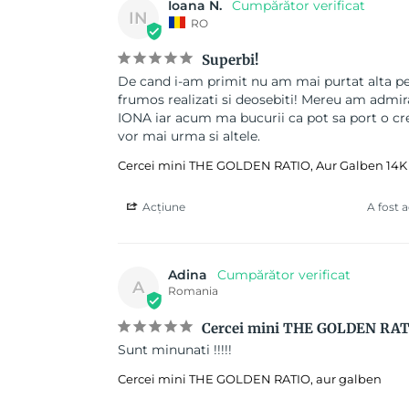
Ioana N.
IN
RO
Superbi!
De cand i-am primit nu am mai purtat alta per
frumos realizati si deosebiti! Mereu am admira
IONA iar acum ma bucurii ca pot sa port o crea
vor mai urma si altele.
Cercei mini THE GOLDEN RATIO, Aur Galben 14K
Acțiune
A fost 
Adina
A
Romania
Cercei mini THE GOLDEN RATI
Sunt minunati !!!!!
Cercei mini THE GOLDEN RATIO, aur galben