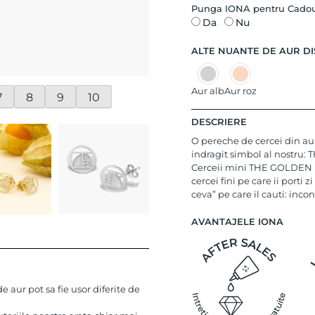
Punga IONA pentru Cado
Da
Nu
ALTE NUANTE DE AUR DI
Aur alb
Aur roz
7
8
9
10
DESCRIERE
O pereche de cercei din aur
indragit simbol al nostru:
Cerceii mini THE GOLDEN RAT
cercei fini pe care ii porti 
ceva” pe care il cauti: inco
AVANTAJELE IONA
 aur pot sa fie usor diferite de