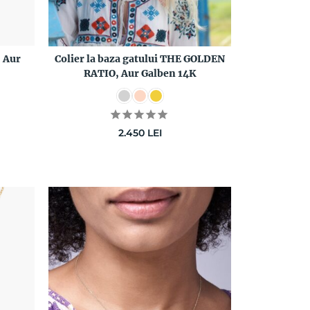
 Aur
Colier la baza gatului THE GOLDEN
Colier TH
RATIO, Aur Galben 14K
2.450
LEI