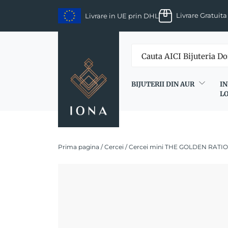
Skip
Livrare Gratuita
Livrare in UE prin DHL
to
content
BIJUTERII DIN AUR
IN
L
Prima pagina
/
Cercei
/ Cercei mini THE GOLDEN RATIO,