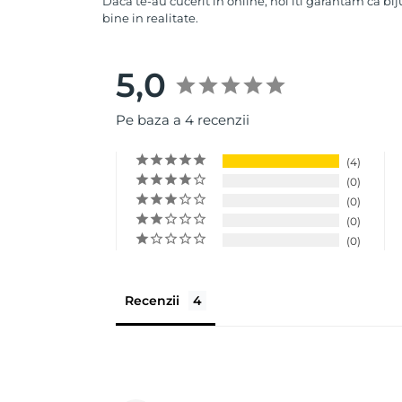
Daca te-au cucerit in online, noi iti garantam ca bij
bine in realitate.
5,0
Pe baza a 4 recenzii
4
0
0
0
0
Recenzii