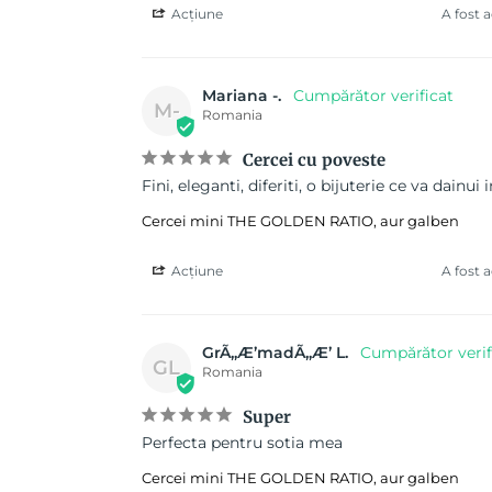
Acțiune
A fost 
Mariana -.
M-
Romania
Cercei cu poveste
Fini, eleganti, diferiti, o bijuterie ce va dainui 
Cercei mini THE GOLDEN RATIO, aur galben
Acțiune
A fost 
GrÃ„Æ’madÃ„Æ’ L.
GL
Romania
Super
Perfecta pentru sotia mea
Cercei mini THE GOLDEN RATIO, aur galben