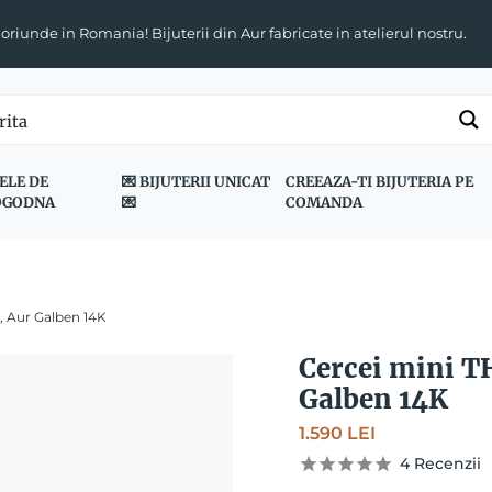
 oriunde in Romania! Bijuterii din Aur fabricate in atelierul nostru.
ELE DE
💌 BIJUTERII UNICAT
CREEAZA-TI BIJUTERIA PE
OGODNA
💌
COMANDA
 Aur Galben 14K
Cercei mini 
Galben 14K
1.590
LEI
4
Recenzii