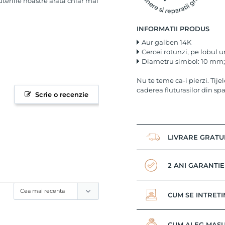
uteriile noastre arata chiar mai
INFORMATII PRODUS
Aur galben 14K
Cercei rotunzi, pe lobul u
Diametru simbol: 10 mm;
Nu te teme ca-i pierzi. Tije
caderea fluturasilor din spa
Scrie o recenzie
LIVRARE GRATU
2 ANI GARANTIE
CUM SE INTRETI
CUM ALEG MASU