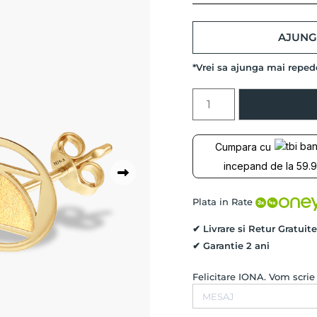
AJUNG 
*Vrei sa ajunga mai repe
Cantitate
Cercei
mini
THE
Cumpara cu
GOLDEN
incepand de la 59.9
RATIO,
Aur
Galben
Plata in Rate
14K
✔ Livrare si Retur Gratuite
✔ Garantie 2 ani
Felicitare IONA. Vom scri