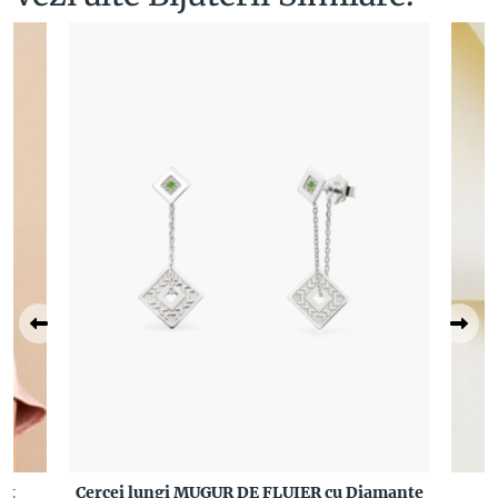
nt
Cercei lungi MUGUR DE FLUIER cu Diamante
C