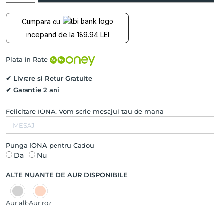
fixa
CALAUZA
Cumpara cu
cu
incepand de la 189.94 LEI
Diamant
Negru,
Aur
Plata in Rate
Alb
si
✔ Livrare si Retur Gratuite
Aur
✔ Garantie 2 ani
Galben
14K
Felicitare IONA. Vom scrie mesajul tau de mana
Punga IONA pentru Cadou
Da
Nu
ALTE NUANTE DE AUR DISPONIBILE
Aur alb
Aur roz