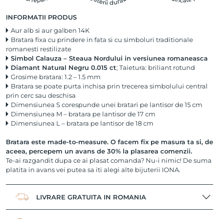
INFORMATII PRODUS
Aur alb si aur galben 14K
Bratara fixa cu prindere in fata si cu simboluri traditionale
romanesti restilizate
Simbol Calauza – Steaua Nordului in versiunea romaneasca
Diamant Natural Negru 0.015 ct
; Taietura: briliant rotund
Grosime bratara: 1.2 – 1.5 mm
Bratara se poate purta inchisa prin trecerea simbolului central
prin cerc sau deschisa
Dimensiunea S corespunde unei bratari pe lantisor de 15 cm
Dimensiunea M – bratara pe lantisor de 17 cm
Dimensiunea L – bratara pe lantisor de 18 cm
Bratara este made-to-measure. O facem fix pe masura ta si, de
aceea, percepem un avans de 30% la plasarea comenzii.
Te-ai razgandit dupa ce ai plasat comanda? Nu-i nimic! De suma
platita in avans vei putea sa iti alegi alte bijuterii IONA.
LIVRARE GRATUITA IN ROMANIA