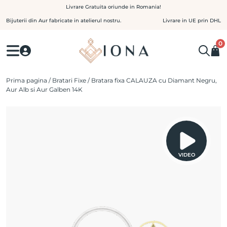
Skip
Livrare Gratuita oriunde in Romania!
to
Bijuterii din Aur fabricate in atelierul nostru.
Livrare in UE prin DHL
content
0
Prima pagina
/
Bratari Fixe
/ Bratara fixa CALAUZA cu Diamant Negru,
Aur Alb si Aur Galben 14K
VIDEO