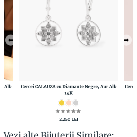
r Alb
Cercei CALAUZA cu Diamante Negre, Aur Alb
Cerce
14K
2.250
LEI
Vezi alte Bijuterii Similare: