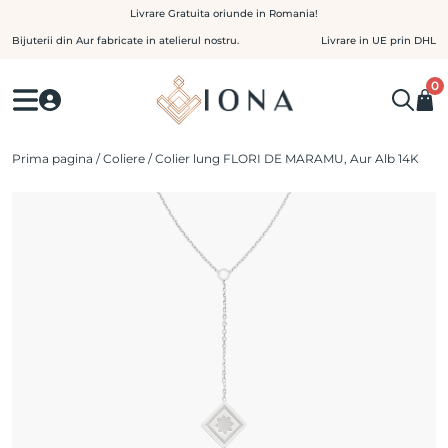
Skip
Livrare Gratuita oriunde in Romania!
to
Bijuterii din Aur fabricate in atelierul nostru.
Livrare in UE prin DHL
content
0
Prima pagina
/
Coliere
/ Colier lung FLORI DE MARAMU, Aur Alb 14K