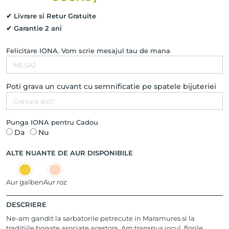
14K
✔ Livrare si Retur Gratuite
✔ Garantie 2 ani
Felicitare IONA. Vom scrie mesajul tau de mana
Poti grava un cuvant cu semnificatie pe spatele bijuteriei
Punga IONA pentru Cadou
Da
Nu
ALTE NUANTE DE AUR DISPONIBILE
Aur galben
Aur roz
DESCRIERE
Ne-am gandit la sarbatorile petrecute in Maramures si la
traditiile bogate asociate acestora. Am transpus jocul, florile