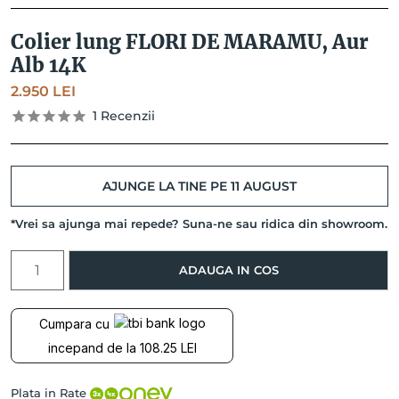
Colier lung FLORI DE MARAMU, Aur
Alb 14K
2.950
LEI
1
Recenzii
AJUNGE LA TINE PE 11 AUGUST
*Vrei sa ajunga mai repede? Suna-ne sau ridica din showroom.
Cantitate
ADAUGA IN COS
Colier
lung
FLORI
Cumpara cu
DE
incepand de la 108.25 LEI
MARAMU,
Aur
Alb
Plata in Rate