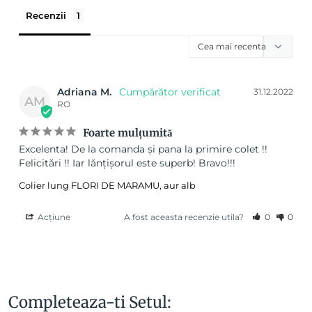
Recenzii
Adriana M.
31.12.2022
AM
RO
Foarte mulțumită
Excelenta! De la comanda și pana la primire colet !! 
Felicitări !! Iar lănțișorul este superb! Bravo!!!
Colier lung FLORI DE MARAMU, aur alb
Acțiune
A fost aceasta recenzie utila?
0
0
Completeaza-ti Setul: