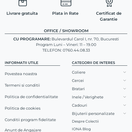
Livrare gratuita
Plata in Rate
Certificat de
Garantie
OFFICE / SHOWROOM
CU PROGRAMARE:
Bulevardul Carol I, nr. 70, Bucuresti
Program Luni – Vineri: 11 – 19.00
TELEFON: 0760.44.08.33
INFORMATII UTILE
CATEGORII DE INTERES
Coliere
Povestea noastra
Cercei
Termeni si conditii
Bratari
Politica de confidentialitate
Inele / Verighete
Cadouri
Politica de cookies
Bijuterii personalizate
Conditii program fidelitate
Despre Colectii
IONA Blog
Anunt de Angajare