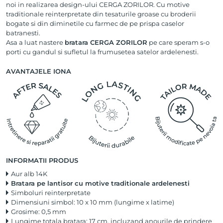
noi in realizarea design-ului CERGA ZORILOR. Cu motive
traditionale reinterpretate din tesaturile groase cu broderii
bogate si din diminetile cu farmec de pe prispa caselor
batranesti.
Asa a luat nastere
bratara CERGA ZORILOR
pe care speram s-o
porti cu gandul si sufletul la frumusetea satelor ardelenesti.
AVANTAJELE IONA
INFORMATII PRODUS
Aur alb 14K
Bratara pe lantisor cu motive traditionale ardelenesti
Simboluri reinterpretate
Dimensiuni simbol: 10 x 10 mm (lungime x latime)
Grosime: 0,5 mm
Lungime totala bratara: 17 cm, incluzand anourile de prindere