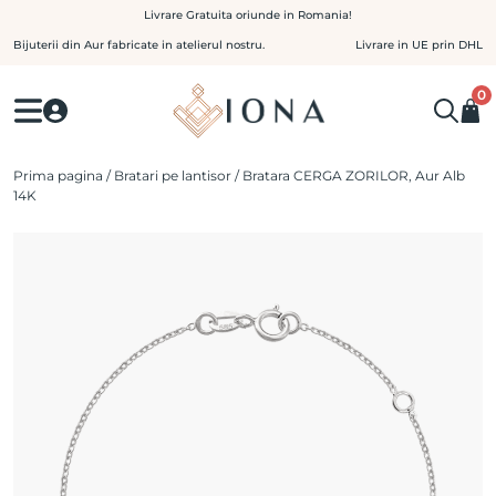
Skip
Livrare Gratuita oriunde in Romania!
to
Bijuterii din Aur fabricate in atelierul nostru.
Livrare in UE prin DHL
content
0
Prima pagina
/
Bratari pe lantisor
/ Bratara CERGA ZORILOR, Aur Alb
14K