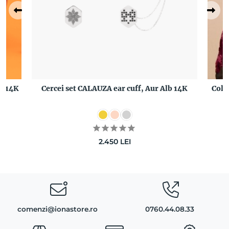
b 14K
Cercei set CALAUZA ear cuff, Aur Alb 14K
Coli
2.450
LEI
comenzi@ionastore.ro
0760.44.08.33