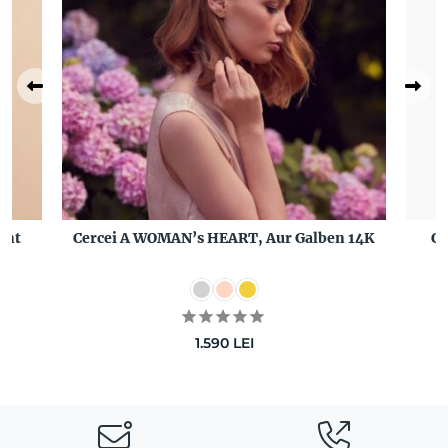
ant
Cercei A WOMAN’s HEART, Aur Galben 14K
Ce
1.590
LEI