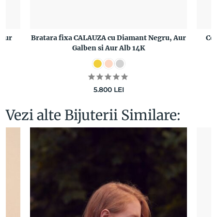
 Aur
Bratara fixa CALAUZA cu Diamant Negru, Aur
Ce
Galben si Aur Alb 14K
5.800
LEI
Vezi alte Bijuterii Similare: