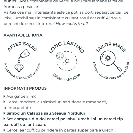
bunicii
. Acea combinatie de vechi si nou care ramane la fel de
frumoasa peste ani!
Partea cea mai interesanta este ca poti sa porti separat cerceii pe
lobul urechii sau in combinatie cu lantisorul ear cuff. Ai doua
perechi de cercei intr-una!
How cool is that?
AVANTAJELE IONA
INFORMATII PRODUS
Aur galben 14K
Cercei moderni cu simboluri traditionale romanesti,
reinterpretate
Simboluri Calauza sau Steaua Nordului
Set compus din doi cercei pe lobul urechii si un cercel tip
ear cuff cu lantisoare
Cercel ear cuff, cu prindere in partea superioara a urechii