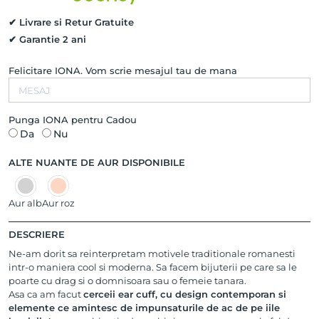
14K
✔ Livrare si Retur Gratuite
✔ Garantie 2 ani
Felicitare IONA. Vom scrie mesajul tau de mana
Punga IONA pentru Cadou
Da
Nu
ALTE NUANTE DE AUR DISPONIBILE
Aur alb
Aur roz
DESCRIERE
Ne-am dorit sa reinterpretam motivele traditionale romanesti
intr-o maniera cool si moderna. Sa facem bijuterii pe care sa le
poarte cu drag si o domnisoara sau o femeie tanara.
Asa ca am facut
cerceii ear cuff, cu design contemporan si
elemente ce amintesc de impunsaturile de ac de pe iile