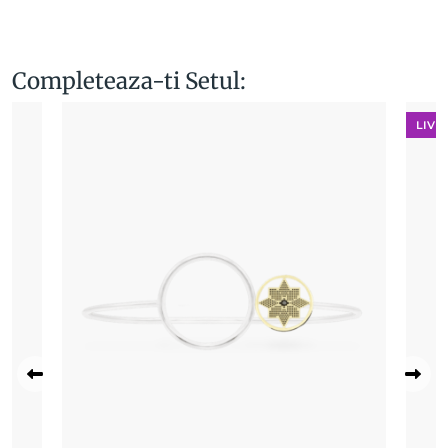
Completeaza-ti Setul:
LIVR