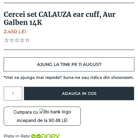
Cercei set CALAUZA ear cuff, Aur
Galben 14K
2.450
LEI
AJUNG LA TINE PE 11 AUGUST
*Vrei sa ajunga mai repede? Suna-ne sau ridica din showroom.
Cantitate
ADAUGA IN COS
Cercei
set
CALAUZA
Cumpara cu
ear
incepand de la 90.48 LEI
cuff,
Aur
Galben
Plata in Rate