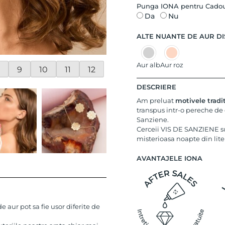
Punga IONA pentru Cado
Da
Nu
ALTE NUANTE DE AUR DI
Aur alb
Aur roz
9
10
11
12
DESCRIERE
Am preluat
motivele tradi
transpus intr-o pereche de c
Sanziene.
Cerceii VIS DE SANZIENE s
misterioasa noapte din lit
AVANTAJELE IONA
 aur pot sa fie usor diferite de