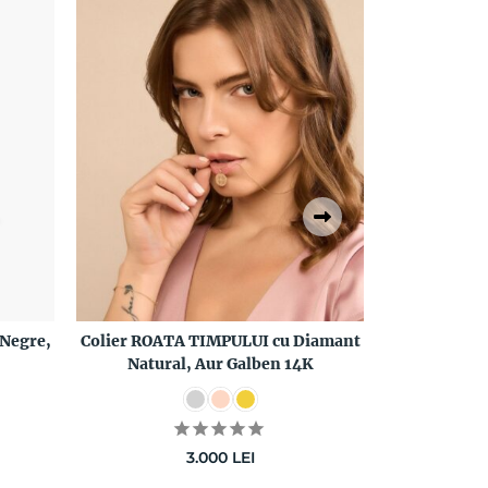
Negre,
Colier ROATA TIMPULUI cu Diamant
Pandantiv 
Natural, Aur Galben 14K
Diamant N
3.000
LEI