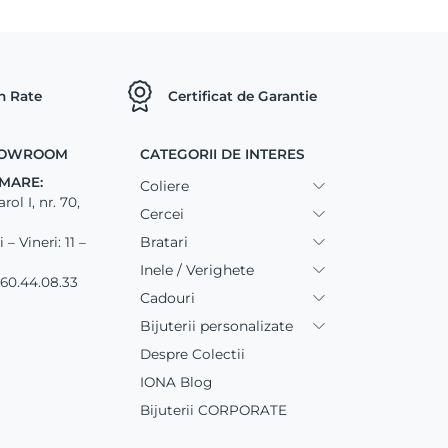
in Rate
Certificat de Garantie
SHOWROOM
CATEGORII DE INTERES
MARE:
Coliere
ol I, nr. 70,
Cercei
Bratari
– Vineri: 11 –
Inele / Verighete
60.44.08.33
Cadouri
Bijuterii personalizate
Despre Colectii
IONA Blog
Bijuterii CORPORATE