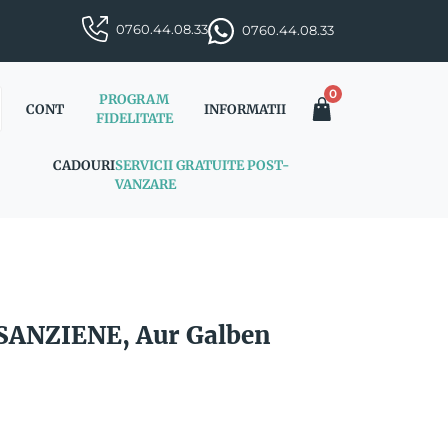
0760.44.08.33
0760.44.08.33
0
PROGRAM
CONT
INFORMATII
FIDELITATE
CADOURI
SERVICII GRATUITE POST-
VANZARE
 SANZIENE, Aur Galben