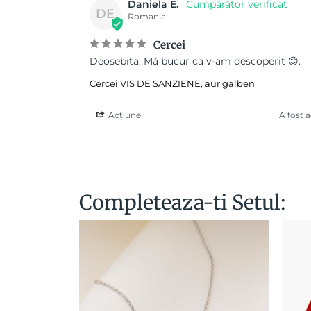
Daniela E.
DE
Romania
Cercei
Deosebita. Mă bucur ca v-am descoperit 😊.
Cercei VIS DE SANZIENE, aur galben
Acțiune
A fost 
Completeaza-ti Setul: