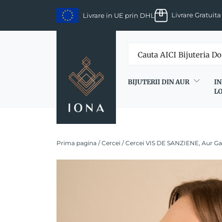
Skip
Livrare Gratuita
Livrare in UE prin DHL
to
content
BIJUTERII DIN AUR
IN
L
Prima pagina
/
Cercei
/ Cercei VIS DE SANZIENE, Aur Ga