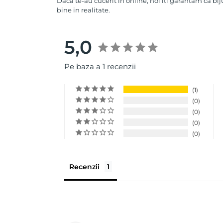
Daca te-au cucerit in online, noi iti garantam ca bij
bine in realitate.
5,0
Pe baza a 1 recenzii
1
0
0
0
0
Recenzii