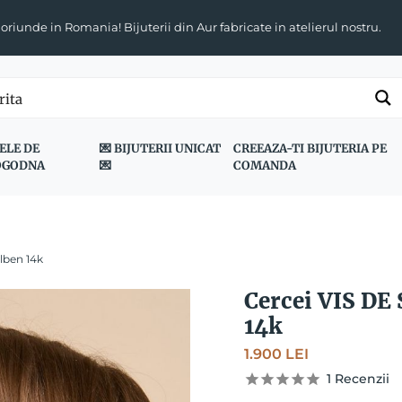
 oriunde in Romania! Bijuterii din Aur fabricate in atelierul nostru.
ELE DE
💌 BIJUTERII UNICAT
CREEAZA-TI BIJUTERIA PE
OGODNA
💌
COMANDA
lben 14k
Cercei VIS DE
14k
1.900
LEI
1
Recenzii