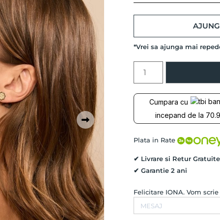
AJUNG 
*Vrei sa ajunga mai repe
Cantitate
Cercei
VIS
DE
Cumpara cu
SANZIENE,
incepand de la 70.9
Aur
Galben
14k
Plata in Rate
✔ Livrare si Retur Gratuite
✔ Garantie 2 ani
Felicitare IONA. Vom scri