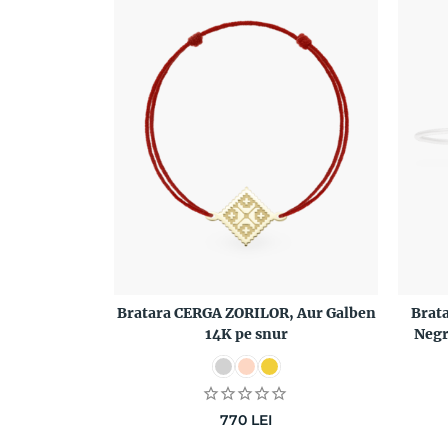
Bratara CERGA ZORILOR, Aur Galben
Brat
14K pe snur
Negr
770
LEI