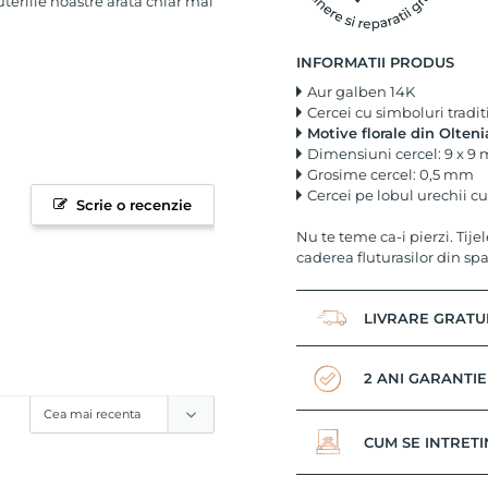
uteriile noastre arata chiar mai
INFORMATII PRODUS
Aur galben 14K
Cercei cu simboluri tradi
Motive florale din Olteni
Dimensiuni cercel: 9 x 9
Grosime cercel: 0,5 mm
Cercei pe lobul urechii cu 
Scrie o recenzie
Nu te teme ca-i pierzi. Tije
caderea fluturasilor din spa
LIVRARE GRATU
2 ANI GARANTIE
CUM SE INTRETI