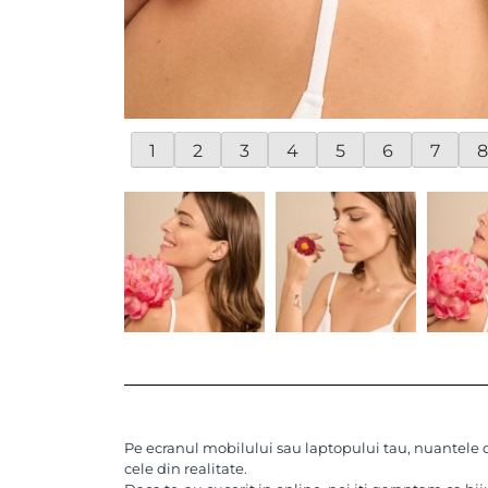
1
2
3
4
5
6
7
8
Pe ecranul mobilului sau laptopului tau, nuantele de
cele din realitate.