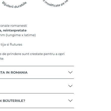
tionale romanesti
a, reinterpretate
 mm (lungime x latime)
tija si fluturas
le de prindere sunt crestate pentru a opri
te.
ITA IN ROMANIA
N BIJUTERIILE?