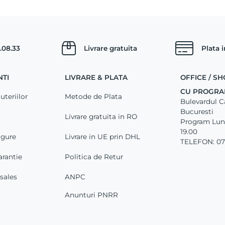
.08.33
Livrare gratuita
Plata 
NTI
LIVRARE & PLATA
OFFICE / 
CU PROGRA
uteriilor
Metode de Plata
Bulevardul Car
Bucuresti
Livrare gratuita in RO
Program Luni 
19.00
igure
Livrare in UE prin DHL
TELEFON: 07
arantie
Politica de Retur
-sales
ANPC
Anunturi PNRR