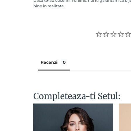
Daca te-au cucerit in online, noi iti garantam ca bij
bine in realitate.
Recenzii
Completeaza-ti Setul: