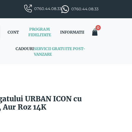
0760.44.08.33
0760.44.08.33
0
PROGRAM
CONT
INFORMATII
FIDELITATE
CADOURI
SERVICII GRATUITE POST-
VANZARE
a gatului URBAN ICON cu
, Aur Roz 14K