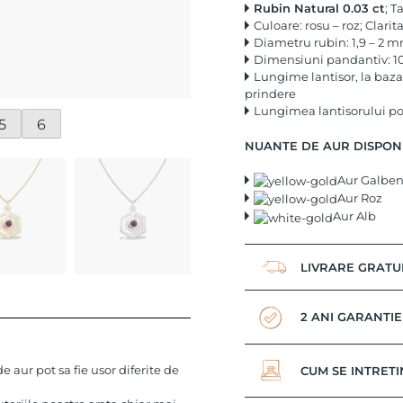
Rubin Natural 0.03 ct
; T
Culoare: rosu – roz; Clarita
Diametru rubin: 1,9 – 2 
Dimensiuni pandantiv: 10
Lungime lantisor, la baza
prindere
Lungimea lantisorului poa
5
6
NUANTE DE AUR DISPON
Aur Galbe
Aur Roz
Aur Alb
LIVRARE GRATU
2 ANI GARANTIE
 aur pot sa fie usor diferite de
CUM SE INTRETI