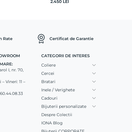
2.450
LEI
in Rate
Certificat de Garantie
SHOWROOM
CATEGORII DE INTERES
MARE:
Coliere
ol I, nr. 70,
Cercei
Bratari
– Vineri: 11 –
Inele / Verighete
60.44.08.33
Cadouri
Bijuterii personalizate
Despre Colectii
IONA Blog
Bijuterii CORPORATE