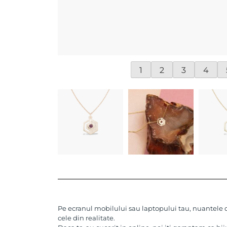
1
2
3
4
Pe ecranul mobilului sau laptopului tau, nuantele de
cele din realitate.