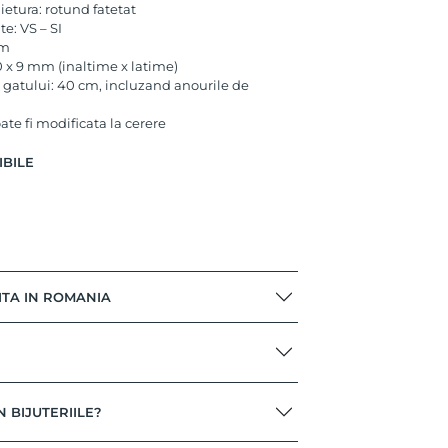
aietura: rotund fatetat
te: VS – SI
mm
 x 9 mm (inaltime x latime)
 gatului: 40 cm, incluzand anourile de
te fi modificata la cerere
IBILE
n
ITA IN ROMANIA
N BIJUTERIILE?