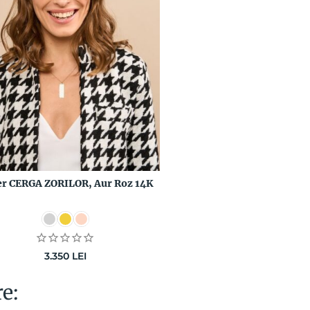
er CERGA ZORILOR, Aur Roz 14K
3.350
LEI
re: