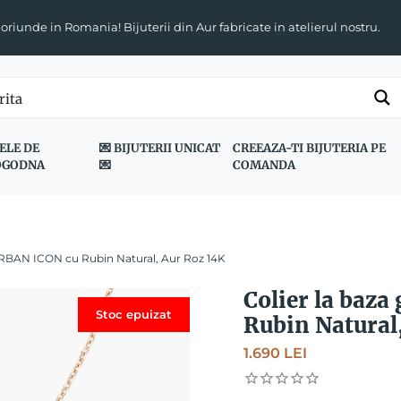
 oriunde in Romania! Bijuterii din Aur fabricate in atelierul nostru.
ELE DE
💌 BIJUTERII UNICAT
CREEAZA-TI BIJUTERIA PE
OGODNA
💌
COMANDA
 URBAN ICON cu Rubin Natural, Aur Roz 14K
Colier la baz
Stoc epuizat
Rubin Natural
1.690
LEI