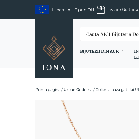
Skip
Livrare Gratuita
Livrare in UE prin DHL
to
content
BIJUTERII DIN AUR
IN
L
Prima pagina
/
Urban Goddess
/ Colier la baza gatului