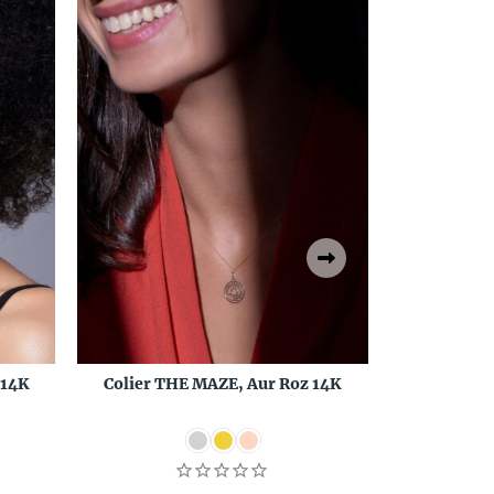
 14K
Colier THE MAZE, Aur Roz 14K
Pandantiv
Natu