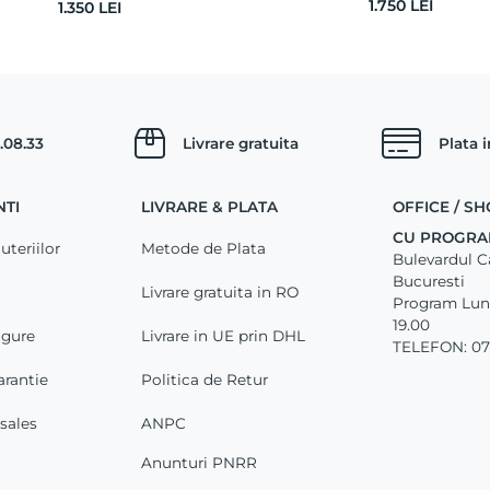
1.750
LEI
1.350
LEI
.08.33
Livrare gratuita
Plata 
NTI
LIVRARE & PLATA
OFFICE / 
CU PROGRA
uteriilor
Metode de Plata
Bulevardul Car
Bucuresti
Livrare gratuita in RO
Program Luni 
19.00
igure
Livrare in UE prin DHL
TELEFON: 07
arantie
Politica de Retur
-sales
ANPC
Anunturi PNRR