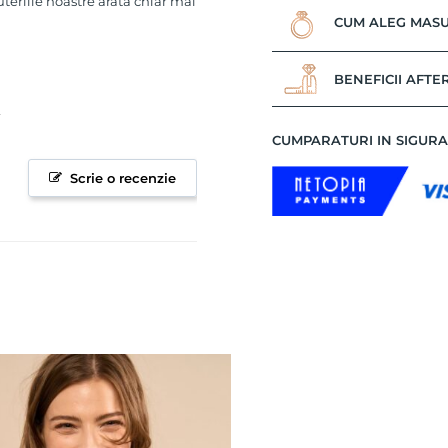
uteriile noastre arata chiar mai
CUM ALEG MASU
BENEFICII AFTE
CUMPARATURI IN SIGUR
Scrie o recenzie