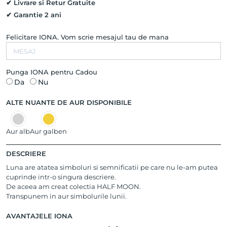
✔ Livrare si Retur Gratuite
✔ Garantie 2 ani
Felicitare IONA. Vom scrie mesajul tau de mana
Punga IONA pentru Cadou
Da
Nu
ALTE NUANTE DE AUR DISPONIBILE
Aur alb
Aur galben
DESCRIERE
Luna are atatea simboluri si semnificatii pe care nu le-am putea
cuprinde intr-o singura descriere.
De aceea am creat colectia HALF MOON.
Transpunem in aur simbolurile lunii.
AVANTAJELE IONA