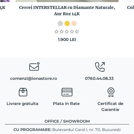
14K
Cercei INTERSTELLAR cu Diamante Naturale,
Co
Aur Roz 14K
1.900
LEI
comenzi@ionastore.ro
0760.44.08.33
Livrare gratuita
Plata in Rate
Certificat de
Garantie
OFFICE / SHOWROOM
CU PROGRAMARE:
Bulevardul Carol I, nr. 70, Bucuresti