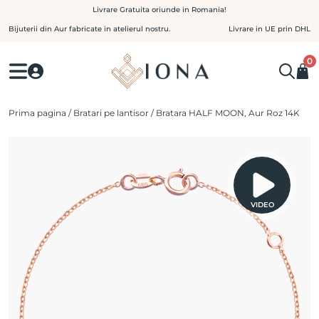
Skip
Livrare Gratuita oriunde in Romania!
to
Bijuterii din Aur fabricate in atelierul nostru.
Livrare in UE prin DHL
content
0
Prima pagina
/
Bratari pe lantisor
/ Bratara HALF MOON, Aur Roz 14K
VIDEO