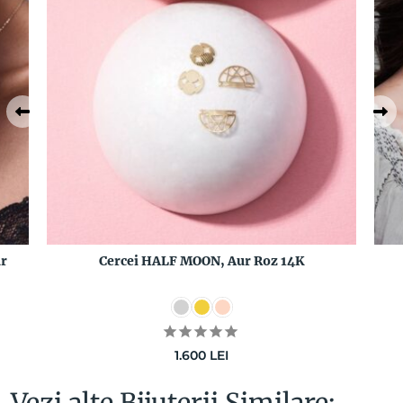
r
Cercei HALF MOON, Aur Roz 14K
1.600
LEI
Vezi alte Bijuterii Similare: