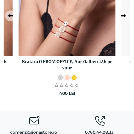
14k
Bratara O FROM OFFICE, Aur Galben 14k pe
C
snur
400
LEI
comenzi@ionastore.ro
0760.44.08.33