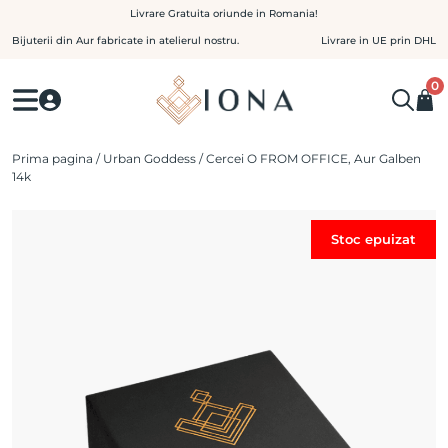
Skip
Livrare Gratuita oriunde in Romania!
to
Bijuterii din Aur fabricate in atelierul nostru.
Livrare in UE prin DHL
content
0
Prima pagina
/
Urban Goddess
/ Cercei O FROM OFFICE, Aur Galben
14k
Stoc epuizat