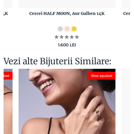
 14K
Cercei HALF MOON, Aur Galben 14K
Cerc
1.600
LEI
Vezi alte Bijuterii Similare:
puizat
Stoc epuizat