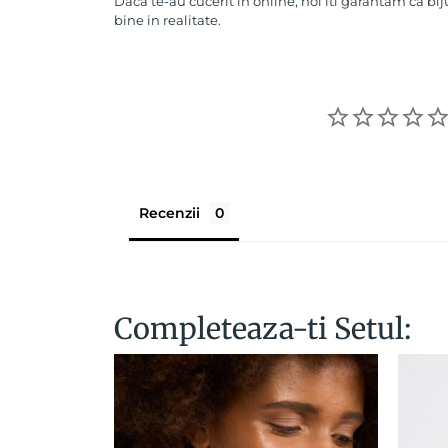
Daca te-au cucerit in online, noi iti garantam ca bij
bine in realitate.
Recenzii
Completeaza-ti Setul: