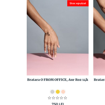
Stoc epuizat
Bratara O FROM OFFICE, Aur Roz 14k
Bratar
750
LEI