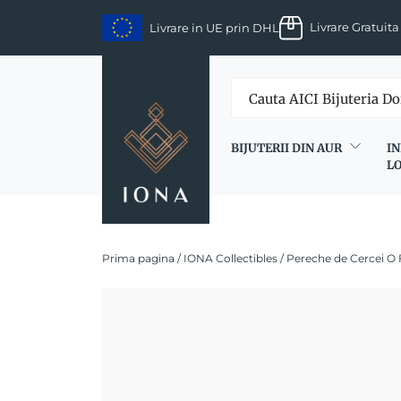
Skip
Livrare Gratuita
Livrare in UE prin DHL
to
content
BIJUTERII DIN AUR
IN
L
Prima pagina
/
IONA Collectibles
/ Pereche de Cercei O