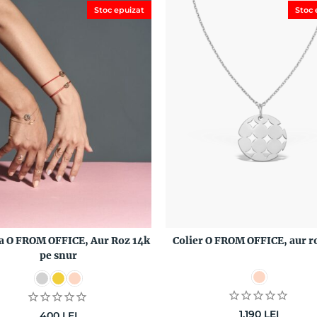
Stoc epuizat
Stoc 
a O FROM OFFICE, Aur Roz 14k
Colier O FROM OFFICE, aur r
pe snur
1.190
LEI
400
LEI