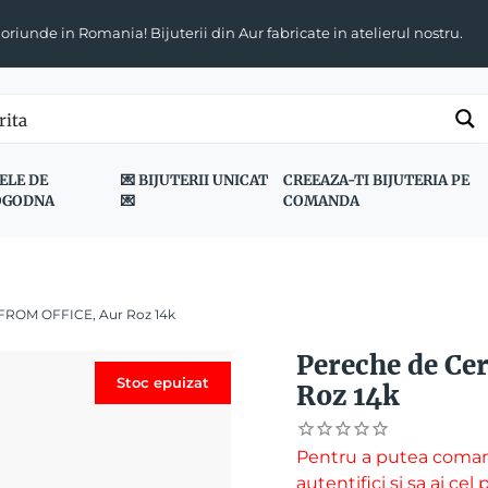
 oriunde in Romania! Bijuterii din Aur fabricate in atelierul nostru.
ELE DE
💌 BIJUTERII UNICAT
CREEAZA-TI BIJUTERIA PE
OGODNA
💌
COMANDA
 FROM OFFICE, Aur Roz 14k
Pereche de Ce
Stoc epuizat
Roz 14k
Pentru a putea coman
autentifici si sa ai ce