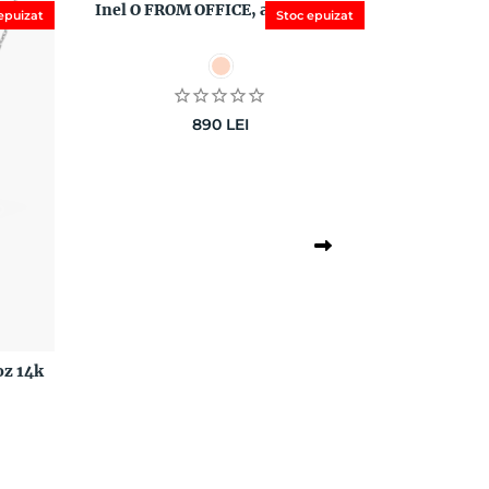
Inel O FROM OFFICE, aur roz 14k
epuizat
Stoc epuizat
890
LEI
oz 14k
Pandantiv O