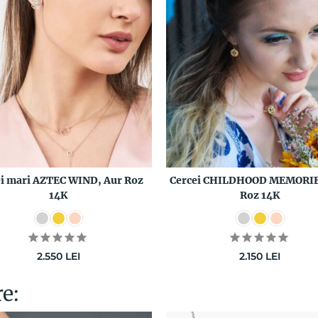
ei mari AZTEC WIND, Aur Roz
Cercei CHILDHOOD MEMORIE
14K
Roz 14K
2.550
LEI
2.150
LEI
re: