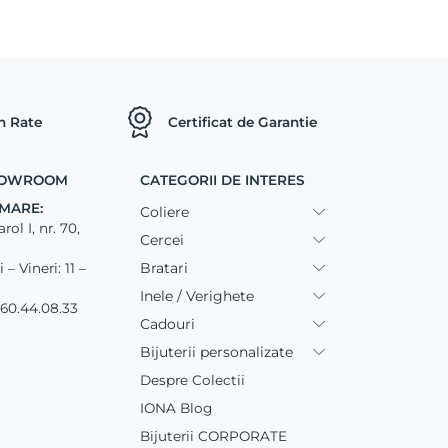
in Rate
Certificat de Garantie
SHOWROOM
CATEGORII DE INTERES
MARE:
Coliere
ol I, nr. 70,
Cercei
Bratari
– Vineri: 11 –
Inele / Verighete
60.44.08.33
Cadouri
Bijuterii personalizate
Despre Colectii
IONA Blog
Bijuterii CORPORATE