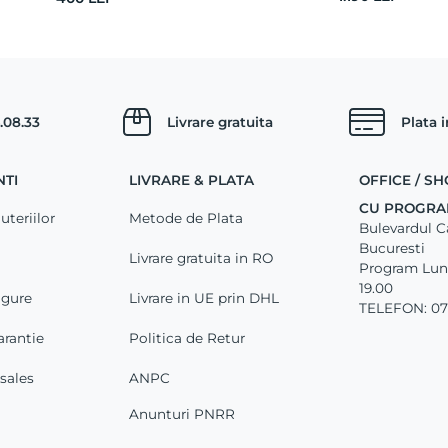
.08.33
Livrare gratuita
Plata 
NTI
LIVRARE & PLATA
OFFICE / 
CU PROGRA
uteriilor
Metode de Plata
Bulevardul Car
Bucuresti
Livrare gratuita in RO
Program Luni 
19.00
igure
Livrare in UE prin DHL
TELEFON: 07
arantie
Politica de Retur
-sales
ANPC
Anunturi PNRR