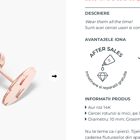
DESCRIERE
Wear them all the time!
Sunt acei cercei usori si com
AVANTAJELE IONA
INFORMATII PRODUS
Aur roz 14K
Cercei rotunzi si mici, pe 
Diametru: 10 mm; Grosi
Nu te teme ca-i pierzi. Tije
caderea fluturasilor din spa