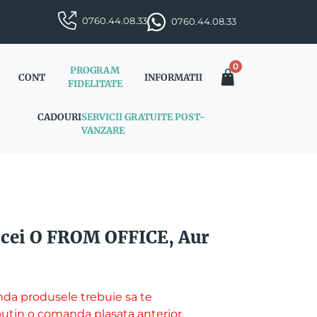
0760.44.08.33
0760.44.08.33
0
PROGRAM
CONT
INFORMATII
FIDELITATE
CADOURI
SERVICII GRATUITE POST-
VANZARE
rcei O FROM OFFICE, Aur
da produsele trebuie sa te
l putin o comanda plasata anterior.