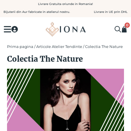
Skip
Livrare Gratuita oriunde in Romania!
to
Bijuterii din Aur fabricate in atelierul nostru.
Livrare in UE prin DHL
content
0
Prima pagina
/
Articole Atelier Tendinte
/ Colectia The Nature
Colectia The Nature