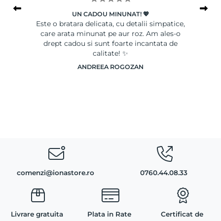
UN CADOU MINUNAT! 💖
le
Este o bratara delicata, cu detalii simpatice,
Ser
care arata minunat pe aur roz. Am ales-o
drept cadou si sunt foarte incantata de
calitate! ✨
ANDREEA ROGOZAN
comenzi@ionastore.ro
0760.44.08.33
Livrare gratuita
Plata in Rate
Certificat de