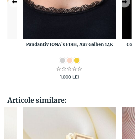
14K
Pandantiv IONA’s FISH, Aur Galben 14K
Colie
1.000
LEI
Articole similare: