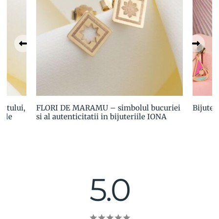
utului,
FLORI DE MARAMU – simbolul bucuriei
Bijuter
iile
si al autenticitatii in bijuteriile IONA
5.0