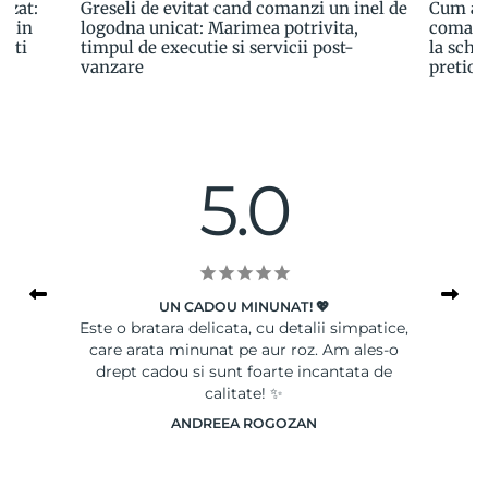
izat:
Greseli de evitat cand comanzi un inel de
Cum ale
a in
logodna unicat: Marimea potrivita,
comand
esti
timpul de executie si servicii post-
la schit
vanzare
pretioa
5.0
UN CADOU MINUNAT! 💖
le
Este o bratara delicata, cu detalii simpatice,
Ser
care arata minunat pe aur roz. Am ales-o
drept cadou si sunt foarte incantata de
calitate! ✨
ANDREEA ROGOZAN