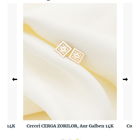
ben 14K
Cercei CERGA ZORILOR, Aur Galben 14K
Colie