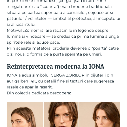
In portul vechi romanesc, „cerga” (sau in alte zone
„cingatoare” sau “scoarta”) era o broderie traditionala
situata pe partea superioara a camasilor, cojoacelor si
paturilor / velintelor — simbol al protectiei, al inceputului
si al rasaritului.
Motivul „Zorilor” isi are radacinile in legende despre
lumina si vindecare — se credea ca prima lumina alunga
spiritele rele si aduce pace.
Prin aceasta metafora, broderia devenea o “poarta” catre
o zi noua, o forma de a purta speranta pe umeri.
Reinterpretarea moderna la IONA
IONA a adus simbolul CERGA ZORILOR in bijuterii din
aur galben 14K, cu detalii fine si texturi care sugereaza
razele ce apar la rasarit.
Din colectia dedicata descopera: