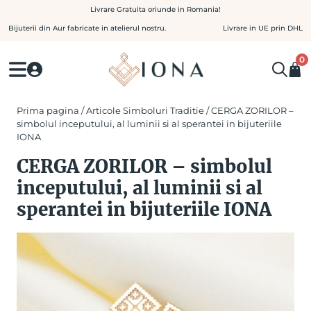
Skip
Livrare Gratuita oriunde in Romania!
to
Bijuterii din Aur fabricate in atelierul nostru.
Livrare in UE prin DHL
content
0
Prima pagina
/
Articole Simboluri Traditie
/ CERGA ZORILOR –
simbolul inceputului, al luminii si al sperantei in bijuteriile
IONA
CERGA ZORILOR – simbolul
inceputului, al luminii si al
sperantei in bijuteriile IONA