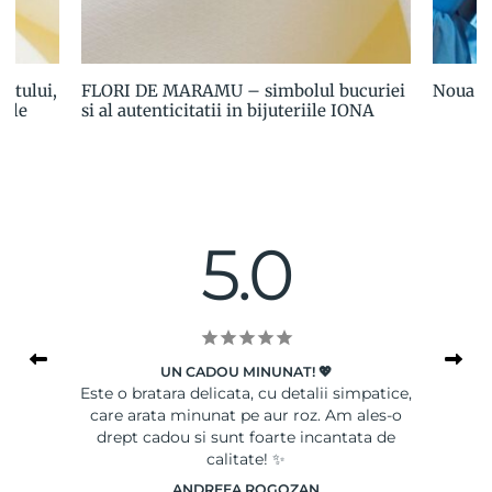
utului,
FLORI DE MARAMU – simbolul bucuriei
Noua c
iile
si al autenticitatii in bijuteriile IONA
5.0
UN CADOU MINUNAT! 💖
le
Este o bratara delicata, cu detalii simpatice,
Ser
care arata minunat pe aur roz. Am ales-o
drept cadou si sunt foarte incantata de
calitate! ✨
ANDREEA ROGOZAN