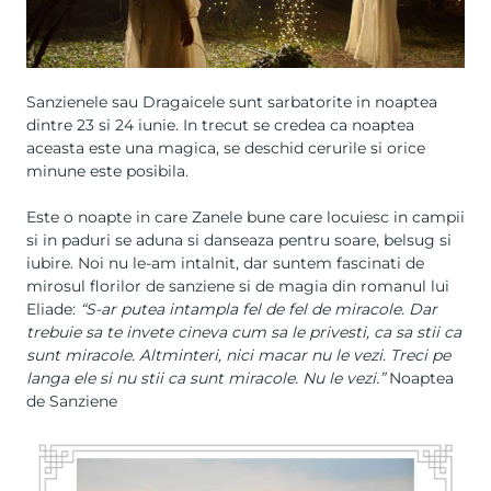
Sanzienele sau Dragaicele sunt sarbatorite in noaptea
dintre 23 si 24 iunie. In trecut se credea ca noaptea
aceasta este una magica, se deschid cerurile si orice
minune este posibila.
Este o noapte in care Zanele bune care locuiesc in campii
si in paduri se aduna si danseaza pentru soare, belsug si
iubire. Noi nu le-am intalnit, dar suntem fascinati de
mirosul florilor de sanziene si de magia din romanul lui
Eliade:
“S-ar putea intampla fel de fel de miracole. Dar
trebuie sa te invete cineva cum sa le privesti, ca sa stii ca
sunt miracole. Altminteri, nici macar nu le vezi. Treci pe
langa ele si nu stii ca sunt miracole. Nu le vezi.”
Noaptea
de Sanziene