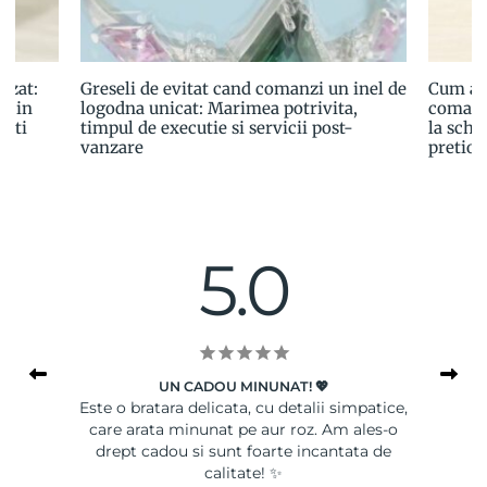
izat:
Greseli de evitat cand comanzi un inel de
Cum ale
a in
logodna unicat: Marimea potrivita,
comand
esti
timpul de executie si servicii post-
la schit
vanzare
pretioa
5.0
UN CADOU MINUNAT! 💖
le
Este o bratara delicata, cu detalii simpatice,
Ser
care arata minunat pe aur roz. Am ales-o
drept cadou si sunt foarte incantata de
calitate! ✨