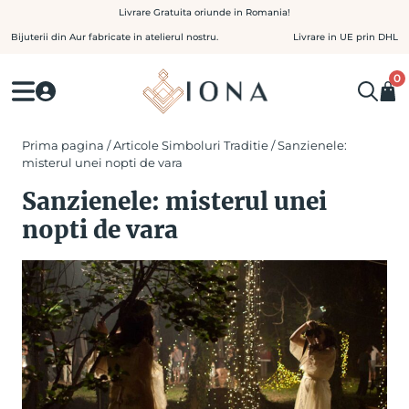
Skip
Livrare Gratuita oriunde in Romania!
to
Bijuterii din Aur fabricate in atelierul nostru.
Livrare in UE prin DHL
content
0
Prima pagina
/
Articole Simboluri Traditie
/ Sanzienele:
misterul unei nopti de vara
Sanzienele: misterul unei
nopti de vara