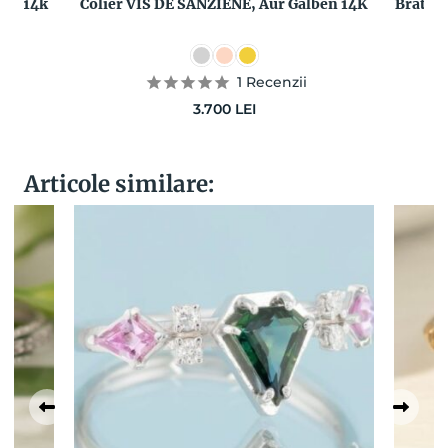
ben 14k
Colier VIS DE SANZIENE, Aur Galben 14K
Bratar
1
Recenzii
3.700
LEI
Articole similare: