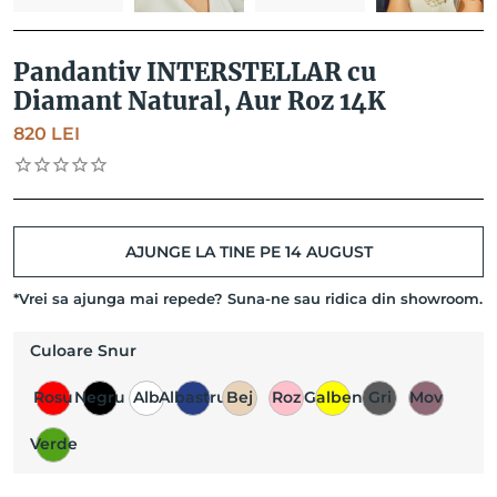
Pandantiv INTERSTELLAR cu
Diamant Natural, Aur Roz 14K
820
LEI
AJUNGE LA TINE PE 14 AUGUST
*Vrei sa ajunga mai repede? Suna-ne sau ridica din showroom.
Culoare Snur
Rosu
Negru
Alb
Albastru
Bej
Roz
Galben
Gri
Mov
Verde