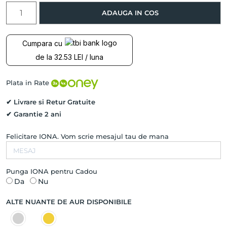
Cantitate
ADAUGA IN COS
Pandantiv
INTERSTELLAR
cu
Cumpara cu
Diamant
de la 32.53 LEI / luna
Natural,
Aur
Roz
Plata in Rate
14K
✔ Livrare si Retur Gratuite
✔ Garantie 2 ani
Felicitare IONA. Vom scrie mesajul tau de mana
Punga IONA pentru Cadou
Da
Nu
ALTE NUANTE DE AUR DISPONIBILE