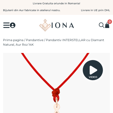
Skip
Livrare Gratuita oriunde in Romania!
to
Bijuterii din Aur fabricate in atelierul nostru.
Livrare in UE prin DHL
content
0
Prima pagina
/
Pandantive
/ Pandantiv INTERSTELLAR cu Diamant
Natural, Aur Roz 14K
VIDEO