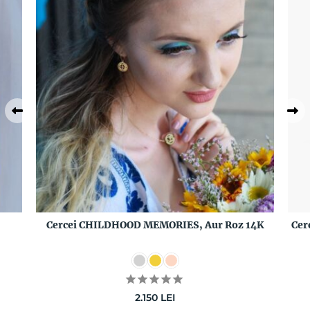
Cercei CHILDHOOD MEMORIES, Aur Roz 14K
Cer
2.150
LEI