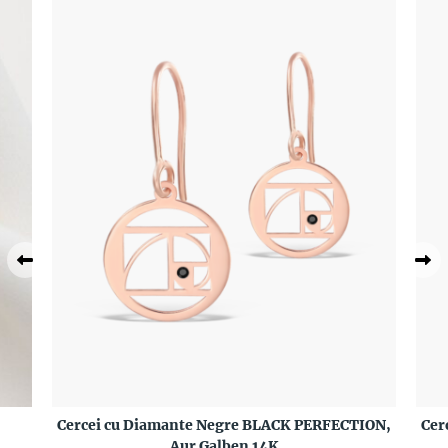
Cercei cu Diamante Negre BLACK PERFECTION,
Cer
Aur Galben 14K