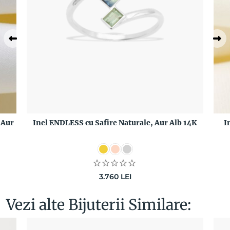
 Aur
Inel ENDLESS cu Safire Naturale, Aur Alb 14K
I
3.760
LEI
Vezi alte Bijuterii Similare: