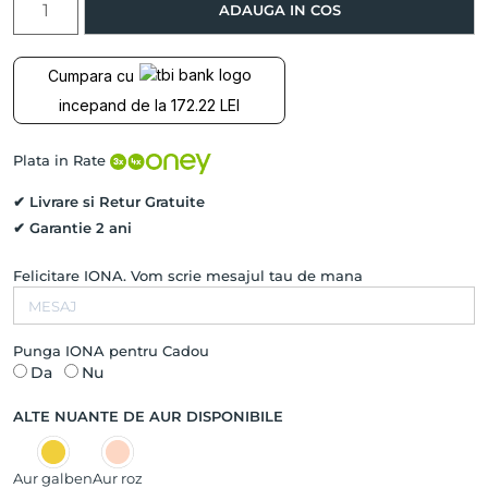
ADAUGA IN COS
Inel
vintage
VANITY
Cumpara cu
FAIR
incepand de la 172.22 LEI
cu
Ametist
Natural
Plata in Rate
si
Safire
✔ Livrare si Retur Gratuite
Naturale,
✔ Garantie 2 ani
Aur
Alb
Felicitare IONA. Vom scrie mesajul tau de mana
14K
Punga IONA pentru Cadou
Da
Nu
ALTE NUANTE DE AUR DISPONIBILE
Aur galben
Aur roz