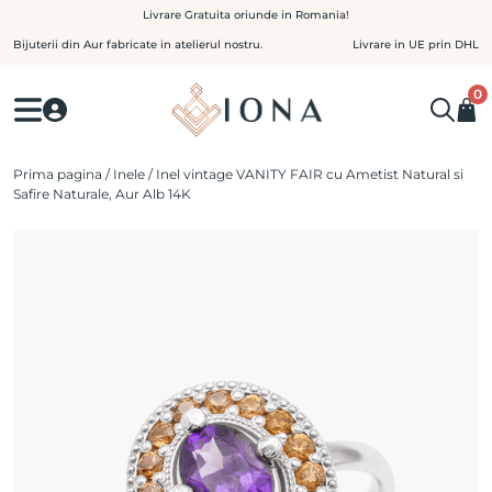
Skip
Livrare Gratuita oriunde in Romania!
to
Bijuterii din Aur fabricate in atelierul nostru.
Livrare in UE prin DHL
content
0
Prima pagina
/
Inele
/ Inel vintage VANITY FAIR cu Ametist Natural si
Safire Naturale, Aur Alb 14K