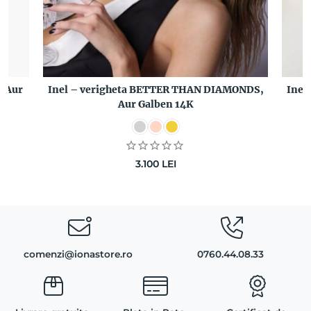
, Aur
Inel – verigheta BETTER THAN DIAMONDS,
Inel
Aur Galben 14K
3.100
LEI
comenzi@ionastore.ro
0760.44.08.33