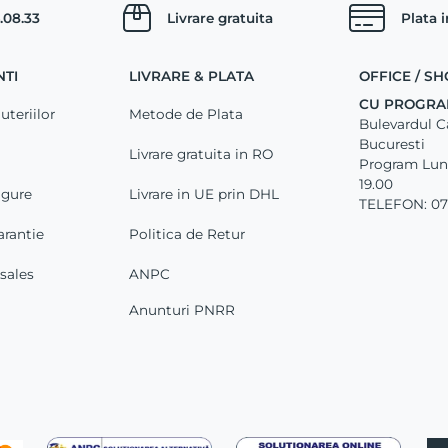
.08.33
Livrare gratuita
Plata 
NTI
LIVRARE & PLATA
OFFICE / 
CU PROGRA
uteriilor
Metode de Plata
Bulevardul Car
Bucuresti
Livrare gratuita in RO
Program Luni 
19.00
igure
Livrare in UE prin DHL
TELEFON: 07
arantie
Politica de Retur
-sales
ANPC
Anunturi PNRR