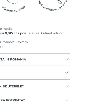
me medie
u 0,015 ct / pcs
; Taietura: briliant rotund;
 Grosime: 0,35 mm
3 mm
ITA IN ROMANIA
N BIJUTERIILE?
RA POTRIVITA?