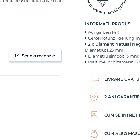
uteriile noastre arata chiar mai
INFORMATII PRODUS
Aur galben 14K
Cercei rotunzi, de lungi
2 x Diamant Natural Negr
Diametru: 1,25 mm
Scrie o recenzie
Diametru simbol: 13 mm;
Inaltime inchizatoare: 1
LIVRARE GRATU
2 ANI GARANTIE
CUM SE INTRETI
CUM ALEG MASU