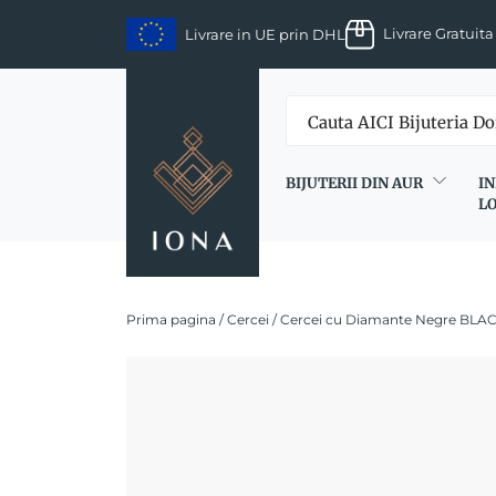
Skip
Livrare Gratuita
Livrare in UE prin DHL
to
content
BIJUTERII DIN AUR
IN
L
Prima pagina
/
Cercei
/ Cercei cu Diamante Negre BLA