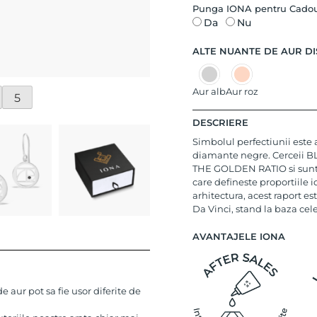
Punga IONA pentru Cado
Da
Nu
ALTE NUANTE DE AUR DI
Aur alb
Aur roz
5
DESCRIERE
Simbolul perfectiunii este 
diamante negre. Cerceii B
THE GOLDEN RATIO si sunt r
care defineste proportiile id
arhitectura, acest raport es
Da Vinci, stand la baza cel
AVANTAJELE IONA
 aur pot sa fie usor diferite de