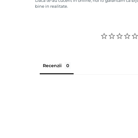
Daca te-au cucerit in online, noi iti garantam ca bij
bine in realitate.
Recenzii