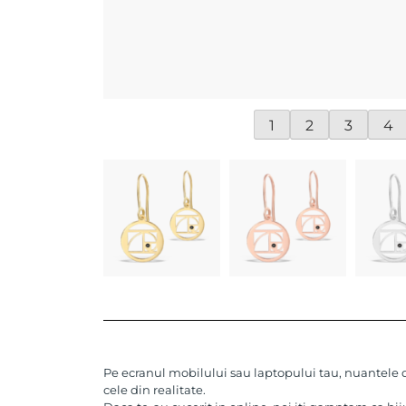
1
2
3
4
Pe ecranul mobilului sau laptopului tau, nuantele de
cele din realitate.