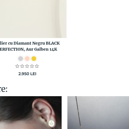
lier cu Diamant Negru BLACK
ERFECTION, Aur Galben 14K
2.950
LEI
re: