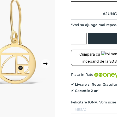
AJUNG 
*Vrei sa ajunga mai repe
Cantitate
Cercei
cu
Diamante
Cumpara cu
Negre
incepand de la 83.3
BLACK
PERFECTION,
Aur
Plata in Rate
Galben
14K
✔ Livrare si Retur Gratuite
✔ Garantie 2 ani
Felicitare IONA. Vom scri