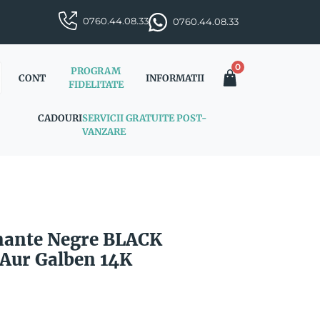
0760.44.08.33
0760.44.08.33
0
PROGRAM
CONT
INFORMATII
FIDELITATE
CADOURI
SERVICII GRATUITE POST-
VANZARE
mante Negre BLACK
Aur Galben 14K