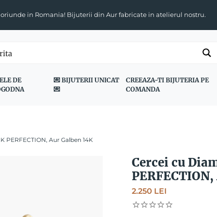
 oriunde in Romania! Bijuterii din Aur fabricate in atelierul nostru.
ELE DE
💌 BIJUTERII UNICAT
CREEAZA-TI BIJUTERIA PE
OGODNA
💌
COMANDA
CK PERFECTION, Aur Galben 14K
Cercei cu Dia
PERFECTION, 
2.250
LEI