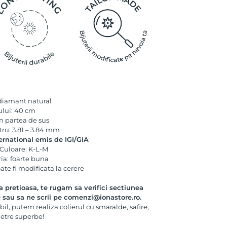
 diamant natural
ului: 40 cm
n partea de sus
tru: 3.81 – 3.84 mm
ernational emis de IGI/GIA
; Culoare: K-L-M
ria: foarte buna
te fi modificata la cerere
ra pretioasa, te rugam sa verifici sectiunea
e
sau sa ne scrii pe comenzi@ionastore.ro.
bil, putem realiza colierul cu smaralde, safire,
ietre superbe!