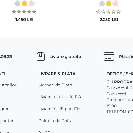
1.450
LEI
2.250
LEI
.08.33
Livrare gratuita
Plata 
NTI
LIVRARE & PLATA
OFFICE / 
CU PROGRA
uteriilor
Metode de Plata
Bulevardul Car
Bucuresti
Livrare gratuita in RO
Program Luni 
19.00
igure
Livrare in UE prin DHL
TELEFON: 07
arantie
Politica de Retur
-sales
ANPC