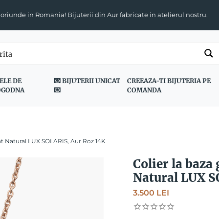
 oriunde in Romania! Bijuterii din Aur fabricate in atelierul nostru.
ELE DE
💌 BIJUTERII UNICAT
CREEAZA-TI BIJUTERIA PE
OGODNA
💌
COMANDA
ant Natural LUX SOLARIS, Aur Roz 14K
Colier la baza
Natural LUX S
3.500
LEI