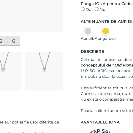
Punga IONA pentru Cado
Da
Nu
ALTE NUANTE DE AUR DI
Aur alb
Aur galben
5
6
DESCRIERE
Cel mai fin lantisor cu dia
conceptului de “
Old Mon
LUX SOLARIS este un lantisor
timpul, nu doar la ocazii sp
Este suficient sa stiti tu si
Cum ti-ai dat seama, numel
nu exista o comparatie ma
Poarta colierul acum si tot
AVANTAJELE IONA
 aur pot sa fie usor diferite de