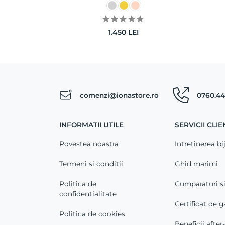
1.450
LEI
comenzi@ionastore.ro
0760.44
INFORMATII UTILE
SERVICII CLIE
Povestea noastra
Intretinerea bij
Termeni si conditii
Ghid marimi
Politica de
Cumparaturi s
confidentialitate
Certificat de g
Politica de cookies
Beneficii after