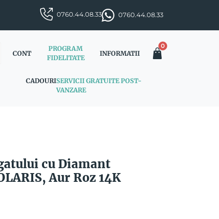
0760.44.08.33
0760.44.08.33
0
PROGRAM
CONT
INFORMATII
FIDELITATE
CADOURI
SERVICII GRATUITE POST-
VANZARE
 gatului cu Diamant
OLARIS, Aur Roz 14K