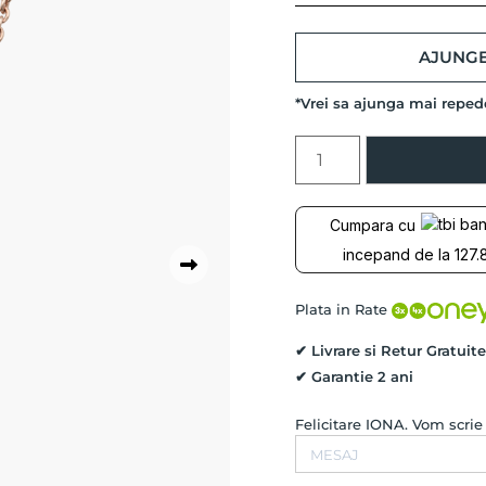
AJUNGE
*Vrei sa ajunga mai repe
Cantitate
Colier
la
baza
Cumpara cu
gatului
incepand de la 127.8
cu
Diamant
Natural
Plata in Rate
LUX
SOLARIS,
✔ Livrare si Retur Gratuite
Aur
✔ Garantie 2 ani
Roz
14K
Felicitare IONA. Vom scri