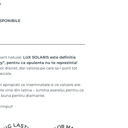
u
SPONIBILE
mant natural.
LUX SOLARIS este definitia
ey
”, pentru ca opulenta nu te reprezinta!
 discret, dar valoros pe care sa-l porti tot
eciale.
 cei apropiati ce insemnatate si ce valoare are.
e vine din latina –
lumina soarelui
, pentru ca
i buna pentru diamante.
 timpul!