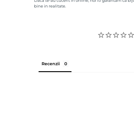
Daca te-au cucerit in online, noi iti garantam ca bij
bine in realitate.
Recenzii