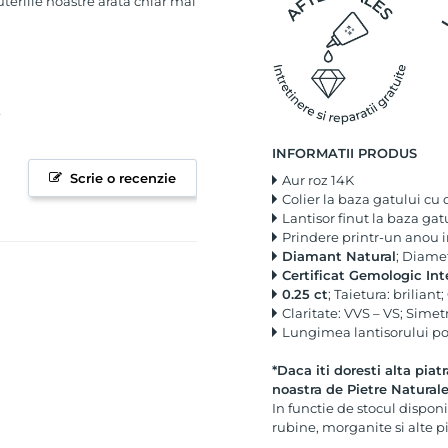
uteriile noastre arata chiar mai
INFORMATII PRODUS
Scrie o recenzie
Aur roz 14K
Colier la baza gatului cu
Lantisor finut la baza gat
Prindere printr-un anou i
Diamant Natural
; Diame
Certificat Gemologic Int
0.25 ct
; Taietura: briliant
Claritate: VVS – VS; Simet
Lungimea lantisorului poa
*Daca iti doresti alta piat
noastra de
Pietre Natural
In functie de stocul disponi
rubine, morganite si alte p