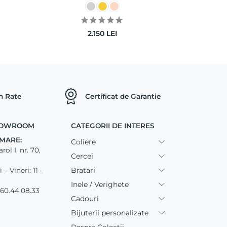
2.150
LEI
in Rate
Certificat de Garantie
SHOWROOM
CATEGORII DE INTERES
MARE:
Coliere
ol I, nr. 70,
Cercei
Bratari
– Vineri: 11 –
Inele / Verighete
60.44.08.33
Cadouri
Bijuterii personalizate
Despre Colectii