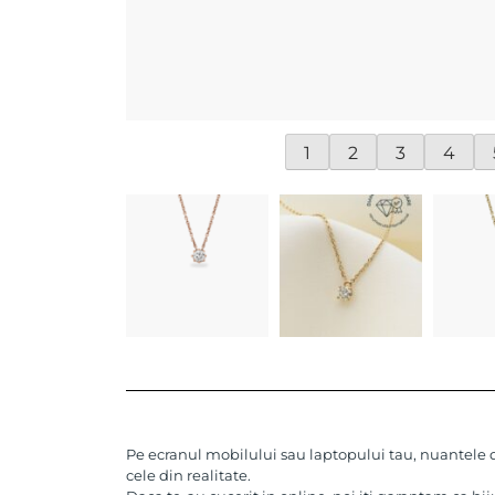
1
2
3
4
Pe ecranul mobilului sau laptopului tau, nuantele de
cele din realitate.