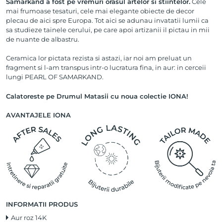
Samarkand a fost pe vremuri orasul artelor si stiintelor.
Cele
mai frumoase tesaturi, cele mai elegante obiecte de decor
plecau de aici spre Europa. Tot aici se adunau invatatii lumii ca
sa studieze tainele cerului, pe care apoi artizanii il pictau in mii
de nuante de albastru.
Ceramica lor pictata rezista si astazi, iar noi am preluat un
fragment si l-am transpus intr-o lucratura fina, in aur: in cerceii
lungi PEARL OF SAMARKAND.
Calatoreste pe Drumul Matasii cu noua colectie IONA!
AVANTAJELE IONA
INFORMATII PRODUS
Aur roz 14K