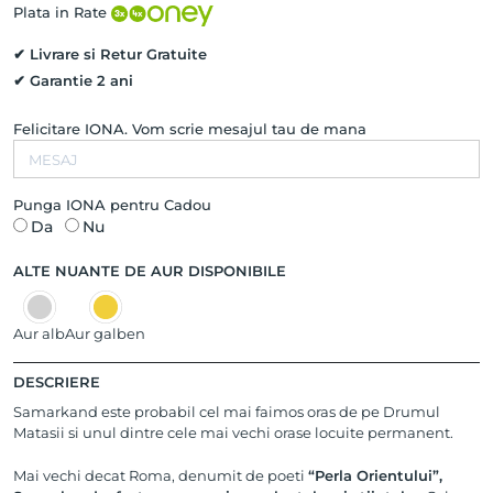
Roz
Plata in Rate
14K
✔ Livrare si Retur Gratuite
✔ Garantie 2 ani
Felicitare IONA. Vom scrie mesajul tau de mana
Punga IONA pentru Cadou
Da
Nu
ALTE NUANTE DE AUR DISPONIBILE
Aur alb
Aur galben
DESCRIERE
Samarkand este probabil cel mai faimos oras de pe Drumul
Matasii si unul dintre cele mai vechi orase locuite permanent.
Mai vechi decat Roma, denumit de poeti
“Perla Orientului”,