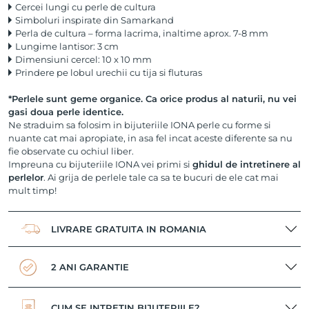
Cercei lungi cu perle de cultura
Simboluri inspirate din Samarkand
Perla de cultura – forma lacrima, inaltime aprox. 7-8 mm
Lungime lantisor: 3 cm
Dimensiuni cercel: 10 x 10 mm
Prindere pe lobul urechii cu tija si fluturas
*Perlele sunt geme organice. Ca orice produs al naturii, nu vei
gasi doua perle identice.
Ne straduim sa folosim in bijuteriile IONA perle cu forme si
nuante cat mai apropiate, in asa fel incat aceste diferente sa nu
fie observate cu ochiul liber.
Impreuna cu bijuteriile IONA vei primi si
ghidul de intretinere al
perlelor
. Ai grija de perlele tale ca sa te bucuri de ele cat mai
mult timp!
LIVRARE GRATUITA IN ROMANIA
2 ANI GARANTIE
CUM SE INTRETIN BIJUTERIILE?