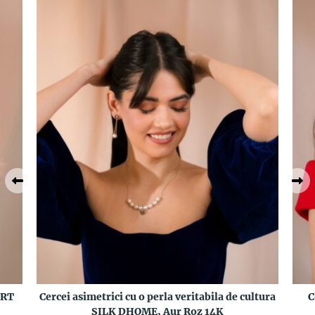
ERT
Cercei asimetrici cu o perla veritabila de cultura
C
SILK DHOME, Aur Roz 14K