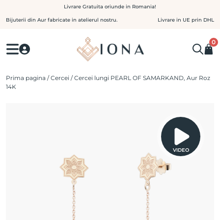
Skip
Livrare Gratuita oriunde in Romania!
to
Bijuterii din Aur fabricate in atelierul nostru.
Livrare in UE prin DHL
content
0
Prima pagina
/
Cercei
/ Cercei lungi PEARL OF SAMARKAND, Aur Roz
14K
VIDEO