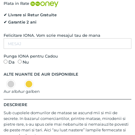
de
Plata in Rate
cultura
SILK
✔ Livrare si Retur Gratuite
DHOME,
✔ Garantie 2 ani
Aur
Roz
Felicitare IONA. Vom scrie mesajul tau de mana
14K
Punga IONA pentru Cadou
Da
Nu
ALTE NUANTE DE AUR DISPONIBILE
Aur alb
Aur galben
DESCRIERE
Sub cupolele domurilor de matase se ascund mii si mii de
secrete. In bazarul comerciantilor, printre matase, mirodenii si
pietre rare, s-au spus cele mai nebanuite si nemaiauzite povesti
de peste mari si tari. Aici “au luat nastere” lampile fermecate si