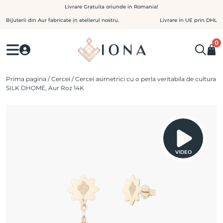
Skip
Livrare Gratuita oriunde in Romania!
to
Bijuterii din Aur fabricate in atelierul nostru.
Livrare in UE prin DHL
content
0
Prima pagina
/
Cercei
/ Cercei asimetrici cu o perla veritabila de cultura
SILK DHOME, Aur Roz 14K
VIDEO