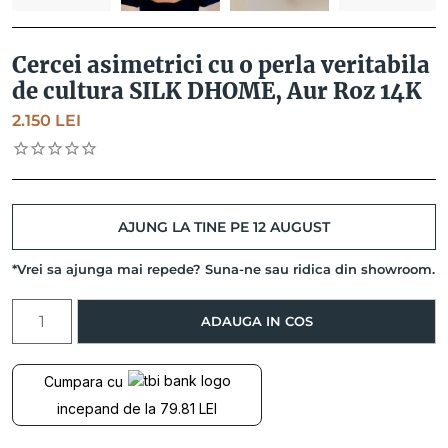
Cercei asimetrici cu o perla veritabila
de cultura SILK DHOME, Aur Roz 14K
2.150
LEI
AJUNG LA TINE PE 12 AUGUST
*Vrei sa ajunga mai repede? Suna-ne sau ridica din showroom.
Cantitate
ADAUGA IN COS
Cercei
asimetrici
cu
Cumpara cu
o
incepand de la 79.81 LEI
perla
veritabila