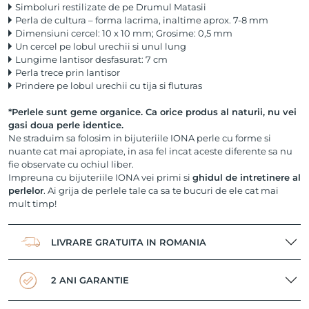
Simboluri restilizate de pe Drumul Matasii
Perla de cultura – forma lacrima, inaltime aprox. 7-8 mm
Dimensiuni cercel: 10 x 10 mm; Grosime: 0,5 mm
Un cercel pe lobul urechii si unul lung
Lungime lantisor desfasurat: 7 cm
Perla trece prin lantisor
Prindere pe lobul urechii cu tija si fluturas
*Perlele sunt geme organice. Ca orice produs al naturii, nu vei
gasi doua perle identice.
Ne straduim sa folosim in bijuteriile IONA perle cu forme si
nuante cat mai apropiate, in asa fel incat aceste diferente sa nu
fie observate cu ochiul liber.
Impreuna cu bijuteriile IONA vei primi si
ghidul de intretinere al
perlelor
. Ai grija de perlele tale ca sa te bucuri de ele cat mai
mult timp!
LIVRARE GRATUITA IN ROMANIA
2 ANI GARANTIE