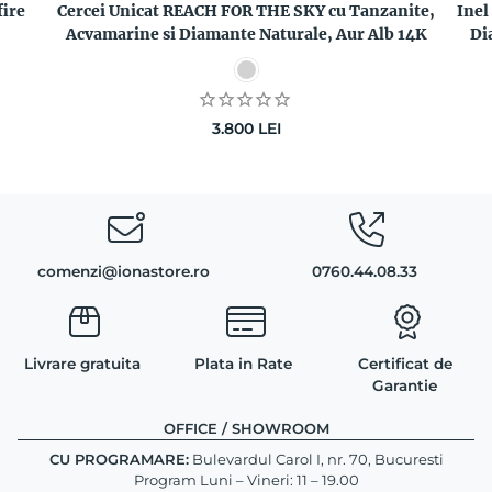
fire
Cercei Unicat REACH FOR THE SKY cu Tanzanite,
Inel
Acvamarine si Diamante Naturale, Aur Alb 14K
Di
3.800
LEI
comenzi@ionastore.ro
0760.44.08.33
Livrare gratuita
Plata in Rate
Certificat de
Garantie
OFFICE / SHOWROOM
CU PROGRAMARE:
Bulevardul Carol I, nr. 70, Bucuresti
Program Luni – Vineri: 11 – 19.00