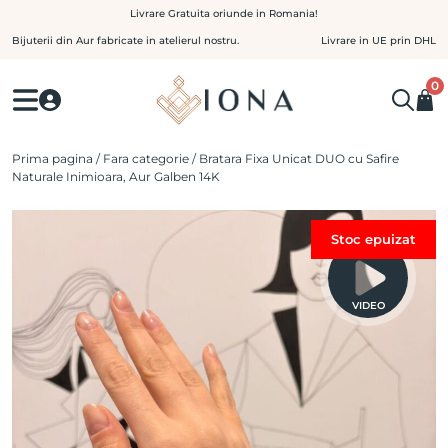
Skip
Livrare Gratuita oriunde in Romania!
to
Bijuterii din Aur fabricate in atelierul nostru.
Livrare in UE prin DHL
content
0
Prima pagina
/
Fara categorie
/ Bratara Fixa Unicat DUO cu Safire
Naturale Inimioara, Aur Galben 14K
Stoc epuizat
VIDEO