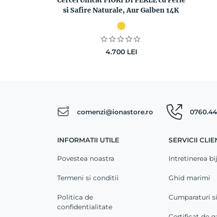
Cercei Unicat FIORI DI PERLE cu Perle
si Safire Naturale, Aur Galben 14K
4.700
LEI
comenzi@ionastore.ro
0760.44
INFORMATII UTILE
SERVICII CLIE
Povestea noastra
Intretinerea bij
Termeni si conditii
Ghid marimi
Politica de
Cumparaturi s
confidentialitate
Certificat de g