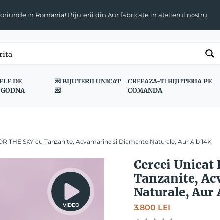
 oriunde in Romania! Bijuterii din Aur fabricate in atelierul nostru.
ELE DE
💌 BIJUTERII UNICAT
CREEAZA-TI BIJUTERIA PE
OGODNA
💌
COMANDA
R THE SKY cu Tanzanite, Acvamarine si Diamante Naturale, Aur Alb 14K
Cercei Unica
Tanzanite, Ac
Naturale, Aur 
VIDEO
3.800
LEI