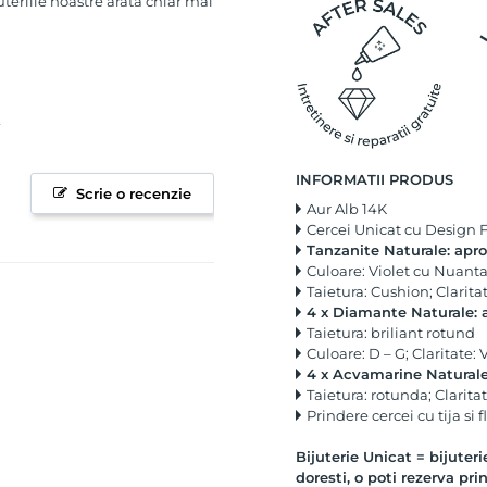
uteriile noastre arata chiar mai
INFORMATII PRODUS
Scrie o recenzie
Aur Alb 14K
Cercei Unicat cu Design F
Tanzanite Naturale: apro
Culoare: Violet cu Nuanta
Taietura: Cushion; Clarita
4 x Diamante Naturale: ap
Taietura: briliant rotund
Culoare: D – G; Claritate
4 x Acvamarine Naturale:
Taietura: rotunda; Clarita
Prindere cercei cu tija si f
Bijuterie Unicat = bijuteri
doresti, o poti rezerva pr