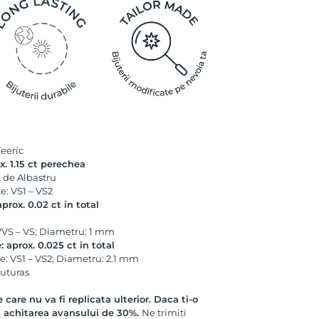
eeric
x. 1.15 ct perechea
 de Albastru
te: VS1 – VS2
rox. 0.02 ct in total
: VVS – VS; Diametru: 1 mm
 aprox. 0.025 ct in total
te: VS1 – VS2; Diametru: 2.1 mm
luturas
e care nu va fi replicata ulterior. Daca ti-o
in achitarea avansului de 30%.
Ne trimiti