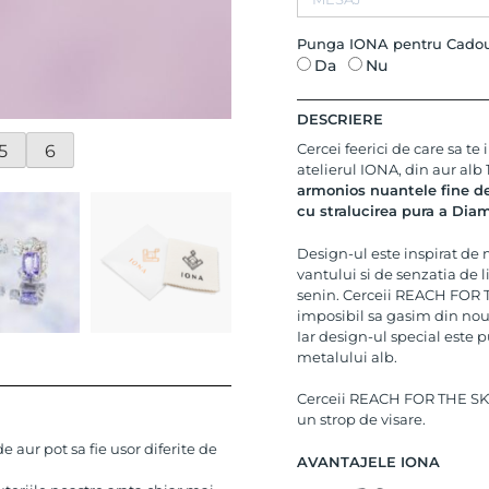
Alb
14K
Punga IONA pentru Cado
Da
Nu
DESCRIERE
Cercei feerici de care sa te
5
6
atelierul IONA, din aur alb
armonios nuantele fine de 
cu stralucirea pura a Dia
Design-ul este inspirat de 
vantului si de senzatia de li
senin. Cerceii REACH FOR T
imposibil sa gasim din no
Iar design-ul special este 
metalului alb.
Cerceii REACH FOR THE SKY 
un strop de visare.
 aur pot sa fie usor diferite de
AVANTAJELE IONA