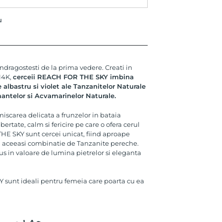
u
 indragostesti de la prima vedere. Creati in
 14K,
cerceii REACH FOR THE SKY imbina
albastru si violet ale Tanzanitelor Naturale
mantelor si Acvamarinelor Naturale.
miscarea delicata a frunzelor in bataia
bertate, calm si fericire pe care o ofera cerul
HE SKY sunt cercei unicat, fiind aproape
u aceeasi combinatie de Tanzanite pereche.
pus in valoare de lumina pietrelor si eleganta
sunt ideali pentru femeia care poarta cu ea