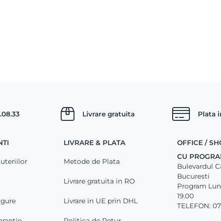
.08.33
Livrare gratuita
Plata 
NTI
LIVRARE & PLATA
OFFICE / 
CU PROGRA
uteriilor
Metode de Plata
Bulevardul Car
Bucuresti
Livrare gratuita in RO
Program Luni 
19.00
igure
Livrare in UE prin DHL
TELEFON: 07
arantie
Politica de Retur