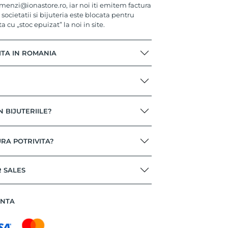
menzi@ionastore.ro, iar noi iti emitem factura
 societatii si bijuteria este blocata pentru
ta cu „stoc epuizat” la noi in site.
ITA IN ROMANIA
N BIJUTERIILE?
RA POTRIVITA?
R SALES
ANTA