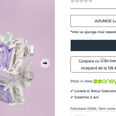
AJUNGE LA
*Vrei sa ajunga mai repe
Cantitate
Cercei
Unicat
REACH
Cumpara cu
FOR
incepand de la 138.4
THE
SKY
cu
Plata in Rate
Tanzanite,
Acvamarine
✔ Livrare si Retur Gratuite
si
✔ Garantie 2 ani
Diamante
Naturale,
Felicitare IONA. Vom scri
Aur