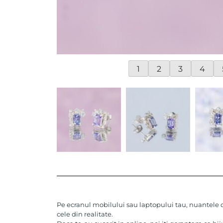
1
2
3
4
Pe ecranul mobilului sau laptopului tau, nuantele de
cele din realitate.