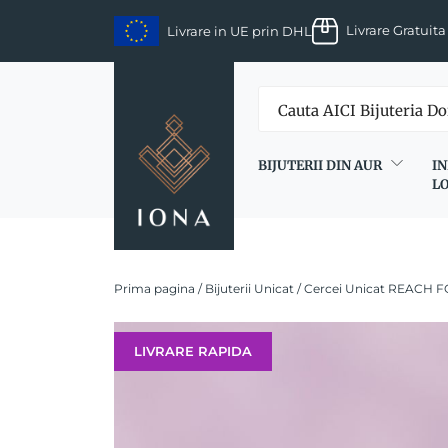
Skip
Livrare Gratuita
Livrare in UE prin DHL
to
content
BIJUTERII DIN AUR
IN
L
Prima pagina
/
Bijuterii Unicat
/ Cercei Unicat REACH FO
LIVRARE RAPIDA