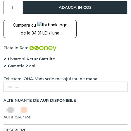
Cantitate
ADAUGA IN COS
Bratara
AZTEC
WIND,
Cumpara cu
Aur
de la 34.31 LEI / luna
Galben
14K
pe
Plata in Rate
snur
✔ Livrare si Retur Gratuite
✔ Garantie 2 ani
Felicitare IONA. Vom scrie mesajul tau de mana
ALTE NUANTE DE AUR DISPONIBILE
Aur alb
Aur roz
DESCRIERE