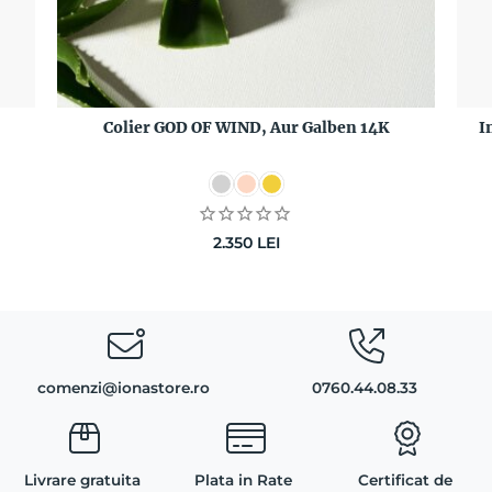
Colier GOD OF WIND, Aur Galben 14K
I
2.350
LEI
comenzi@ionastore.ro
0760.44.08.33
Livrare gratuita
Plata in Rate
Certificat de