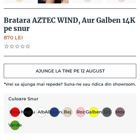
Bratara AZTEC WIND, Aur Galben 14K
pe snur
870
LEI
AJUNGE LA TINE PE 12 AUGUST
*Vrei sa ajunga mai repede? Suna-ne sau ridica din showroom.
Culoare Snur
Rosu
Negru
Alb
Albastru
Bej
Roz
Galben
Gri
Mov
Verde