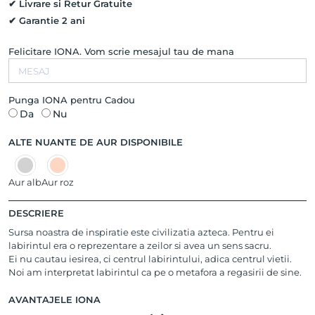
✔ Livrare si Retur Gratuite
✔ Garantie 2 ani
Felicitare IONA. Vom scrie mesajul tau de mana
Punga IONA pentru Cadou
Da
Nu
ALTE NUANTE DE AUR DISPONIBILE
Aur alb
Aur roz
DESCRIERE
Sursa noastra de inspiratie este civilizatia azteca. Pentru ei
labirintul era o reprezentare a zeilor si avea un sens sacru.
Ei nu cautau iesirea, ci centrul labirintului, adica centrul vietii.
Noi am interpretat labirintul ca pe o metafora a regasirii de sine.
AVANTAJELE IONA