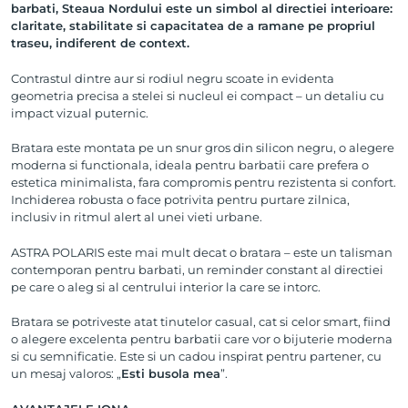
barbati, Steaua Nordului este un simbol al directiei interioare:
claritate, stabilitate si capacitatea de a ramane pe propriul
traseu, indiferent de context.
Contrastul dintre aur si rodiul negru scoate in evidenta
geometria precisa a stelei si nucleul ei compact – un detaliu cu
impact vizual puternic.
Bratara este montata pe un snur gros din silicon negru, o alegere
moderna si functionala, ideala pentru barbatii care prefera o
estetica minimalista, fara compromis pentru rezistenta si confort.
Inchiderea robusta o face potrivita pentru purtare zilnica,
inclusiv in ritmul alert al unei vieti urbane.
ASTRA POLARIS este mai mult decat o bratara – este un talisman
contemporan pentru barbati, un reminder constant al directiei
pe care o aleg si al centrului interior la care se intorc.
Bratara se potriveste atat tinutelor casual, cat si celor smart, fiind
o alegere excelenta pentru barbatii care vor o bijuterie moderna
si cu semnificatie. Este si un cadou inspirat pentru partener, cu
un mesaj valoros: „
Esti busola mea
”.