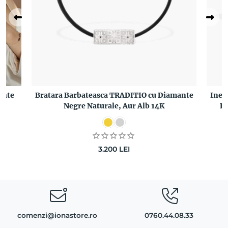
ante
Bratara Barbateasca TRADITIO cu Diamante
Inel
Negre Naturale, Aur Alb 14K
Di
3.200
LEI
comenzi@ionastore.ro
0760.44.08.33