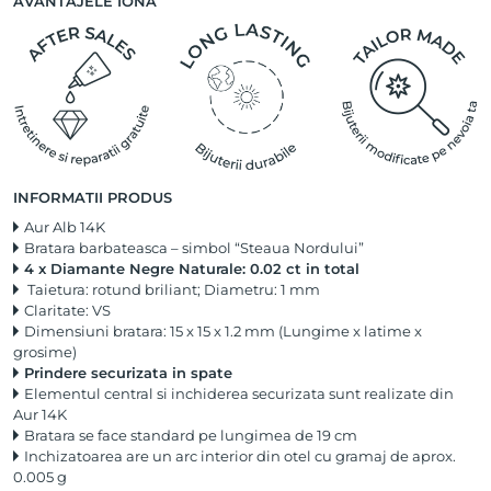
AVANTAJELE IONA
INFORMATII PRODUS
Aur Alb 14K
Bratara barbateasca – simbol “Steaua Nordului”
4 x Diamante Negre Naturale: 0.02 ct in total
Taietura: rotund briliant; Diametru: 1 mm
Claritate: VS
Dimensiuni bratara: 15 x 15 x 1.2 mm (Lungime x latime x
grosime)
Prindere securizata in spate
Elementul central si inchiderea securizata sunt realizate din
Aur 14K
Bratara se face standard pe lungimea de 19 cm
Inchizatoarea are un arc interior din otel cu gramaj de aprox.
0.005 g