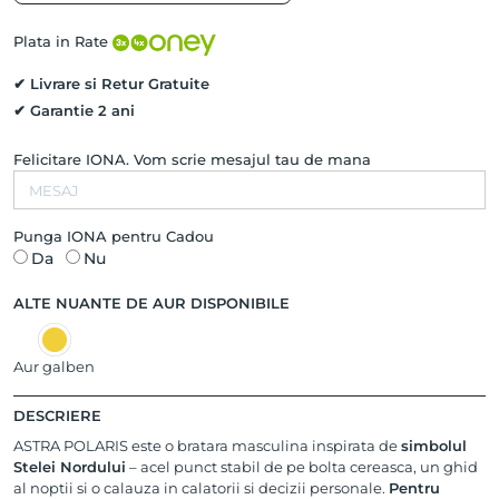
Diamante
Negre
Plata in Rate
Naturale,
Aur
✔ Livrare si Retur Gratuite
Alb
✔ Garantie 2 ani
14K
si
Felicitare IONA. Vom scrie mesajul tau de mana
Rodiu
Negru
Punga IONA pentru Cadou
Da
Nu
ALTE NUANTE DE AUR DISPONIBILE
Aur galben
DESCRIERE
ASTRA POLARIS este o bratara masculina inspirata de
simbolul
Stelei Nordului
– acel punct stabil de pe bolta cereasca, un ghid
al noptii si o calauza in calatorii si decizii personale.
Pentru