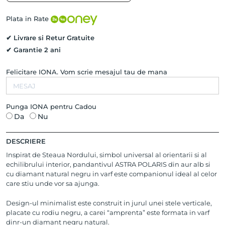
Diamant
Negru
Plata in Rate
Natural,
Aur
✔ Livrare si Retur Gratuite
Alb
✔ Garantie 2 ani
14K
si
Felicitare IONA. Vom scrie mesajul tau de mana
Rodiu
Negru
Punga IONA pentru Cadou
Da
Nu
DESCRIERE
Inspirat de Steaua Nordului, simbol universal al orientarii si al
echilibrului interior, pandantivul ASTRA POLARIS din aur alb si
cu diamant natural negru in varf este companionul ideal al celor
care stiu unde vor sa ajunga.
Design-ul minimalist este construit in jurul unei stele verticale,
placate cu rodiu negru, a carei “amprenta” este formata in varf
dinr-un diamant negru natural.