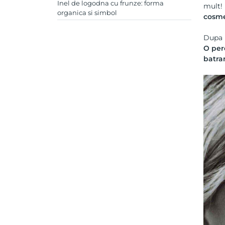
Inel de logodna cu frunze: forma
mult! 
organica si simbol
cosme
Dupa u
O per
batra