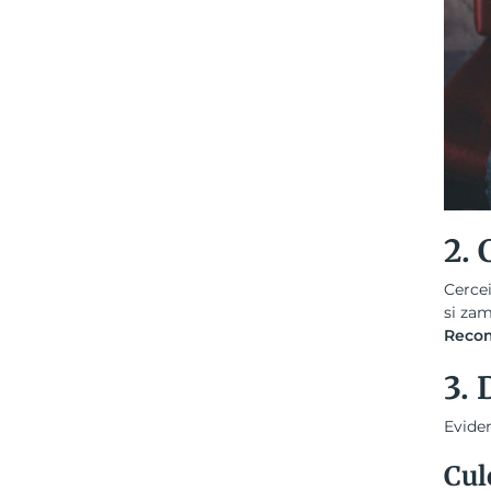
2. 
Cercei
si zam
Recom
3. 
Eviden
Cul