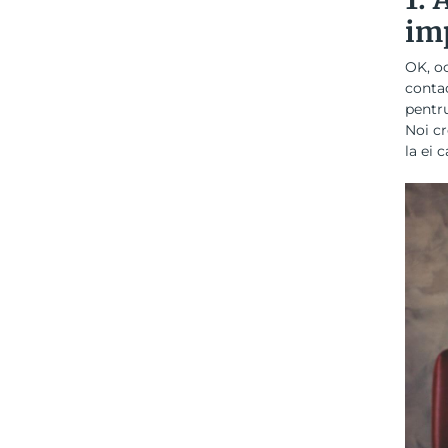
im
OK, oc
contac
pentru
Noi cr
la ei 