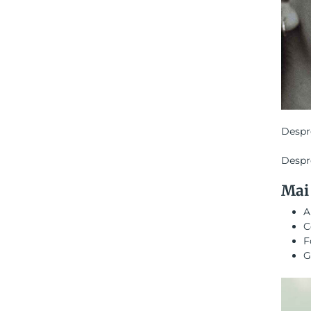
Despre
Despre
Mai 
A
C
F
G