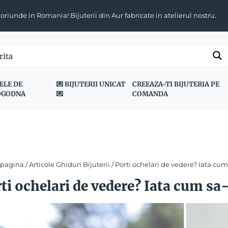
 oriunde in Romania! Bijuterii din Aur fabricate in atelierul nostru.
ELE DE
💌 BIJUTERII UNICAT
CREEAZA-TI BIJUTERIA PE
OGODNA
💌
COMANDA
 pagina
/
Articole Ghiduri Bijuterii
/ Porti ochelari de vedere? Iata cum 
ti ochelari de vedere? Iata cum sa-t