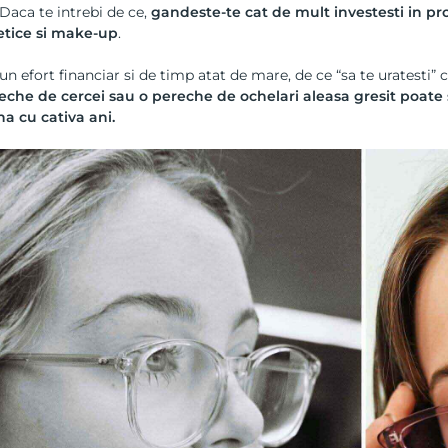
Daca te intrebi de ce,
gandeste-te cat de mult investesti in pr
tice si make-up
.
n efort financiar si de timp atat de mare, de ce “sa te uratesti” c
eche de cercei sau o pereche de ochelari aleasa gresit poate sa
na cu cativa ani.