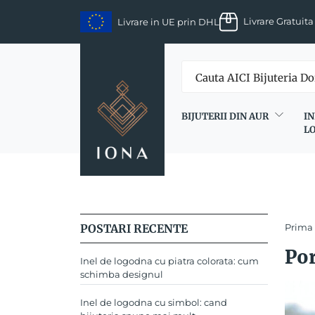
Skip
Livrare Gratuita
Livrare in UE prin DHL
to
content
BIJUTERII DIN AUR
IN
L
POSTARI RECENTE
Prima
Por
Inel de logodna cu piatra colorata: cum
schimba designul
Inel de logodna cu simbol: cand