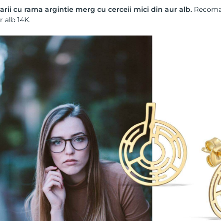
arii cu rama argintie merg cu
cerceii mici din aur alb
.
Recoman
r alb 14K
.