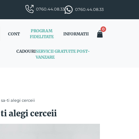
0760.44.08.33
0760.44.08.33
0
PROGRAM
CONT
INFORMATII
FIDELITATE
CADOURI
SERVICII GRATUITE POST-
VANZARE
sa-ti alegi cerceii
i alegi cerceii