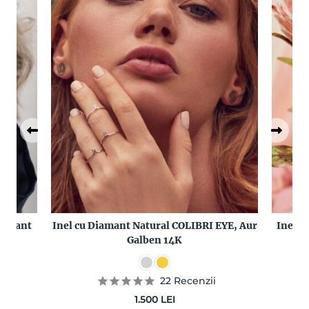
iamant
Inel cu Diamant Natural COLIBRI EYE, Aur
Inel P
Galben 14K
22
Recenzii
1.500
LEI