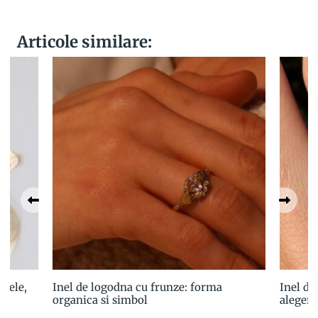
Articole similare:
stele,
Inel de logodna cu frunze: forma
Inel de
organica si simbol
alegere