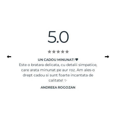
5.0
UN CADOU MINUNAT! 💖
le
Este o bratara delicata, cu detalii simpatice,
Ser
care arata minunat pe aur roz. Am ales-o
drept cadou si sunt foarte incantata de
calitate! ✨
ANDREEA ROGOZAN