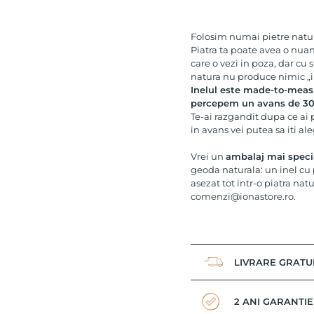
Folosim numai pietre natural
Piatra ta poate avea o nua
care o vezi in poza, dar cu s
natura nu produce nimic „in 
Inelul este made-to-measu
percepem un avans de 30%
Te-ai razgandit dupa ce ai
in avans vei putea sa iti ale
Vrei un
ambalaj mai specia
geoda naturala: un inel cu 
asezat tot intr-o piatra nat
comenzi@ionastore.ro.
LIVRARE GRATU
2 ANI GARANTIE