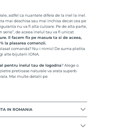
e, astfel ca nuantele difera de la inel la inel.
nta mai deschisa sau mai inchisa decat cea pe
iguranta nu va fi alta culoare. Pe de alta parte,
serie”, de aceea inelul tau va fi unicat.
re. Il facem fix pe masura ta si de aceea,
 la plasarea comenzii.
 plasat comanda? Nu-i nimic! De suma platita
gi alte bijuterii IONA.
l pentru inelul tau de logodna
? Alege o
pietre pretioase naturale va arata superb
urala. Mai multe detalii pe
ITA IN ROMANIA