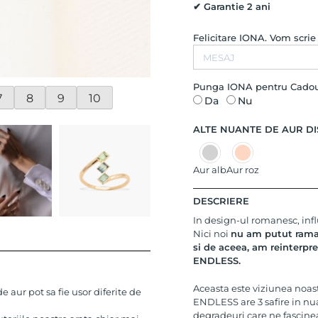
✔ Garantie 2 ani
Felicitare IONA. Vom scri
Punga IONA pentru Cado
7
8
9
10
Da
Nu
ALTE NUANTE DE AUR DI
Aur alb
Aur roz
DESCRIERE
In design-ul romanesc, influ
Nici noi
nu am putut raman
si de aceea, am reinterpre
ENDLESS.
Aceasta este viziunea noastr
 aur pot sa fie usor diferite de
ENDLESS are 3 safire in nua
degradeuri care ne fascine