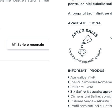
uteriile noastre arata chiar mai
pentru ca nici culorile safi
Ai propriul tau infinit pe
AVANTAJELE IONA
Scrie o recenzie
INFORMATII PRODUS
Aur galben 14K
Inel cu Simbolul Romanes
Stilizare IONA
3 x Safire Naturale: aprox
Dimensiuni Safire: aprox. 
Culoare Verde – Albastru
Profil semirotund cu lat