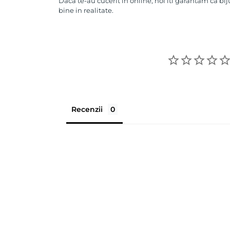
Daca te-au cucerit in online, noi iti garantam ca bij
bine in realitate.
Recenzii