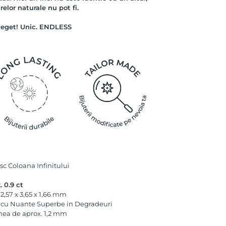
relor naturale nu pot fi.
 deget! Unic. ENDLESS
c Coloana Infinitului
. 0.9 ct
2,57 x 3,65 x 1,66 mm
i cu Nuante Superbe in Degradeuri
imea de aprox. 1,2 mm