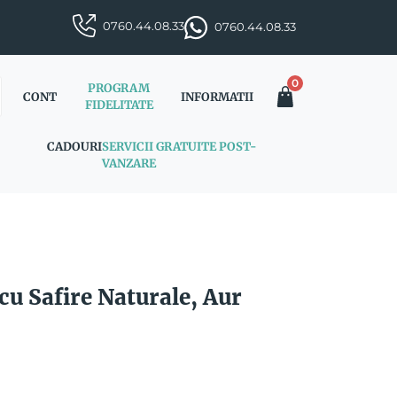
0760.44.08.33
0760.44.08.33
0
PROGRAM
CONT
INFORMATII
FIDELITATE
CADOURI
SERVICII GRATUITE POST-
VANZARE
u Safire Naturale, Aur