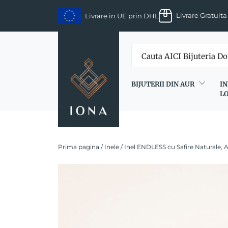
Skip
Livrare Gratuita
Livrare in UE prin DHL
to
content
BIJUTERII DIN AUR
IN
L
Prima pagina
/
Inele
/ Inel ENDLESS cu Safire Naturale, 