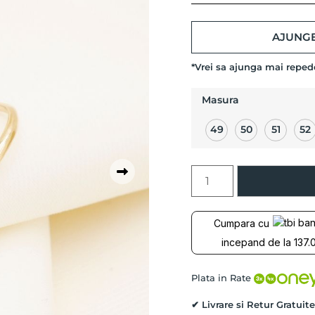
AJUNGE
*Vrei sa ajunga mai repe
Masura
49
50
51
52
Cantitate
Inel
ENDLESS
cu
Cumpara cu
Safire
incepand de la 137.0
Naturale,
Aur
Galben
Plata in Rate
14K
✔ Livrare si Retur Gratuite