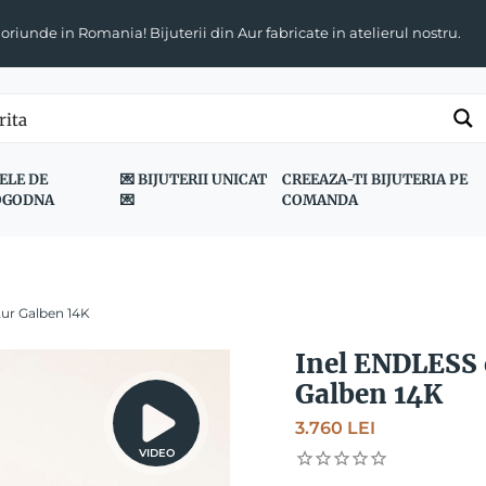
 oriunde in Romania! Bijuterii din Aur fabricate in atelierul nostru.
ELE DE
💌 BIJUTERII UNICAT
CREEAZA-TI BIJUTERIA PE
OGODNA
💌
COMANDA
Aur Galben 14K
Inel ENDLESS c
Galben 14K
3.760
LEI
VIDEO