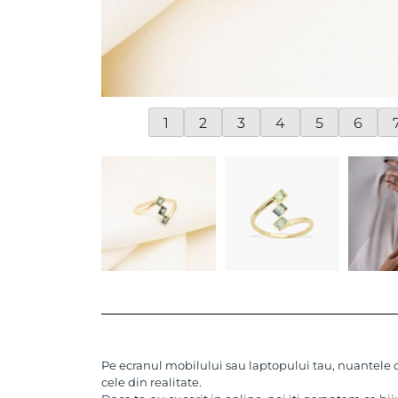
1
2
3
4
5
6
Pe ecranul mobilului sau laptopului tau, nuantele de
cele din realitate.