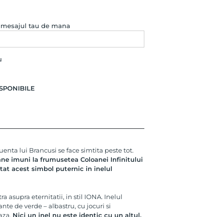
e mesajul tau de mana
u
SPONIBILE
enta lui Brancusi se face simtita peste tot.
e imuni la frumusetea Coloanei Infinitului
tat acest simbol puternic in inelul
a asupra eternitatii, in stil IONA. Inelul
nte de verde – albastru, cu jocuri si
aza.
Nici un inel nu este identic cu un altul,