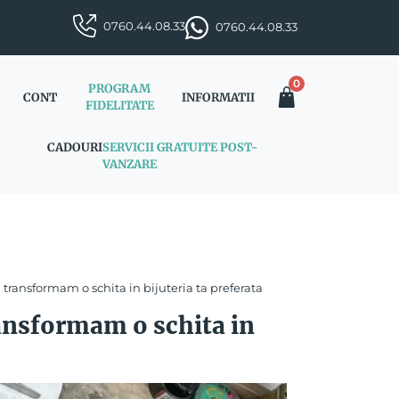
0760.44.08.33
0760.44.08.33
0
PROGRAM
CONT
INFORMATII
FIDELITATE
CADOURI
SERVICII GRATUITE POST-
VANZARE
 transformam o schita in bijuteria ta preferata
ransformam o schita in