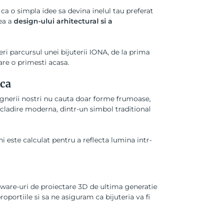
ca o simpla idee sa devina inelul tau preferat
cea a
design-ului arhitectural si a
eri parcursul unei bijuterii IONA, de la prima
are o primesti acasa.
ica
ignerii nostri nu cauta doar forme frumoase,
o cladire moderna, dintr-un simbol traditional
i este calculat pentru a reflecta lumina intr-
tware-uri de proiectare 3D de ultima generatie
portiile si sa ne asiguram ca bijuteria va fi