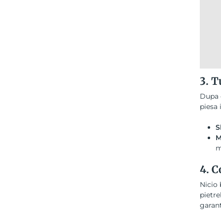
3. T
Dupa c
piesa 
S
M
m
4. C
Nicio 
pietre
garant