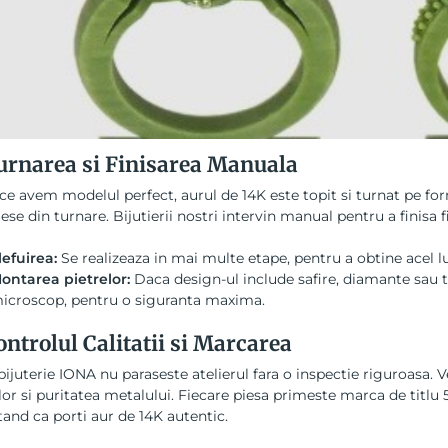
urnarea si Finisarea Manuala
e avem modelul perfect, aurul de 14K este topit si turnat pe f
iese din turnare. Bijutierii nostri intervin manual pentru a finisa f
lefuirea:
Se realizeaza in mai multe etape, pentru a obtine acel l
ontarea pietrelor:
Daca design-ul include safire, diamante sau t
icroscop, pentru o siguranta maxima.
ontrolul Calitatii si Marcarea
bijuterie IONA nu paraseste atelierul fara o inspectie riguroasa. Ve
lor si puritatea metalului. Fiecare piesa primeste marca de titlu
and ca porti aur de 14K autentic.