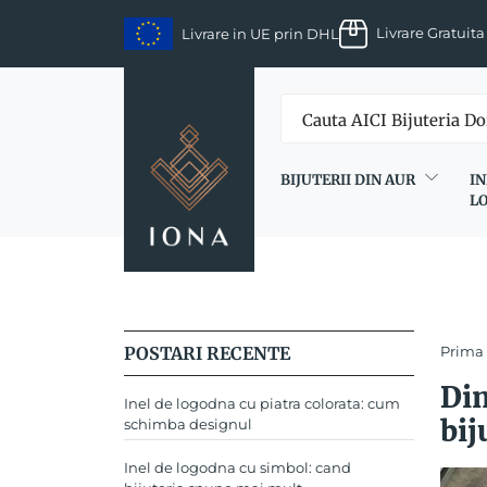
Skip
Livrare Gratuita
Livrare in UE prin DHL
to
content
BIJUTERII DIN AUR
IN
L
POSTARI RECENTE
Prima
Din
Inel de logodna cu piatra colorata: cum
bij
schimba designul
Inel de logodna cu simbol: cand