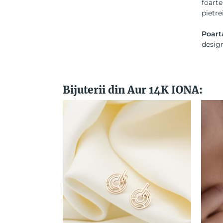
foart
pietre
Poarta
design
Bijuterii din Aur 14K IONA: