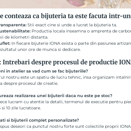
e conteaza ca bijuteria ta este facuta intr-un 
ransparenta:
Stii exact cine si unde a lucrat la bijuteria ta.
ustenabilitate:
Productia locala inseamna o amprenta de carbon 
ii de kilometri distanta.
uflet:
In fiecare bijuterie IONA exista o parte din pasiunea artizan
ezultatul unor ore de munca si dedicare.
 Intrebari despre procesul de productie IO
ni in atelier sa vad cum se fac bijuteriile
?
rul nostru este un spatiu de lucru tehnic, insa organizam intalnir
a despre procesul de creatie.
ureaza realizarea unei bijuterii daca nu este pe stoc?
ce lucram cu atentie la detalii, termenul de executie pentru pies
 si 10 zile lucratoare.
ati si bijuterii complet personalizate?
 spus deseori ca punctul nostru forte sunt colectiile proprii ION