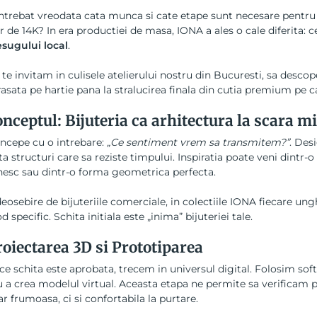
intrebat vreodata cata munca si cate etape sunt necesare pentru 
r de 14K? In era productiei de masa, IONA a ales o cale diferita: 
sugului local
.
 te invitam in culisele atelierului nostru din Bucuresti, sa descop
trasata pe hartie pana la stralucirea finala din cutia premium pe c
onceptul: Bijuteria ca arhitectura la scara m
incepe cu o intrebare:
„Ce sentiment vrem sa transmitem?”
. Des
ta structuri care sa reziste timpului. Inspiratia poate veni dintr-
esc sau dintr-o forma geometrica perfecta.
eosebire de bijuteriile comerciale, in colectiile IONA fiecare ungh
 specific. Schita initiala este „inima” bijuteriei tale.
roiectarea 3D si Prototiparea
e schita este aprobata, trecem in universul digital. Folosim sof
 a crea modelul virtual. Aceasta etapa ne permite sa verificam pro
r frumoasa, ci si confortabila la purtare.