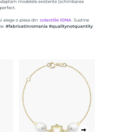
a adaptam modelele existente (schimbarea
 perfect.
i alege o piesa din
colectiile IONA
. Sustine
ne.
#fabricatinromania #qualitynotquantity