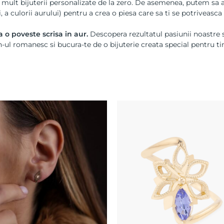
e mult bijuterii personalizate de la zero. De asemenea, putem s
i, a culorii aurului) pentru a crea o piesa care sa ti se potriveasca
 o poveste scrisa in aur.
Descopera rezultatul pasiunii noastre s
-ul romanesc si bucura-te de o bijuterie creata special pentru ti