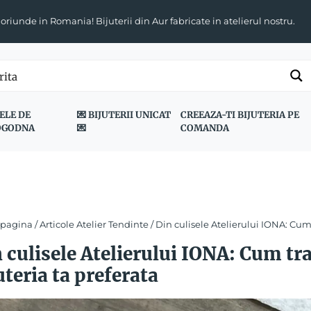
 oriunde in Romania! Bijuterii din Aur fabricate in atelierul nostru.
ELE DE
💌 BIJUTERII UNICAT
CREEAZA-TI BIJUTERIA PE
OGODNA
💌
COMANDA
 pagina
/
Articole Atelier Tendinte
/ Din culisele Atelierului IONA: Cum
 culisele Atelierului IONA: Cum t
uteria ta preferata