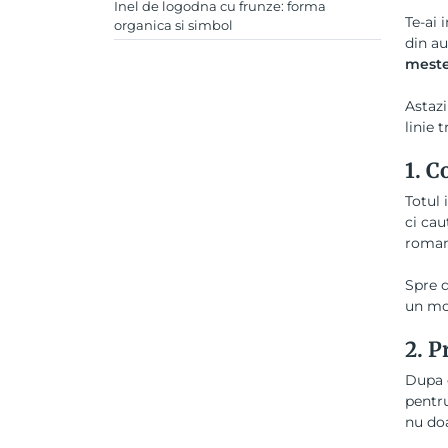
Inel de logodna cu frunze: forma
Te-ai 
organica si simbol
din au
meste
Astazi
linie 
1. C
Totul 
ci cau
roman
Spre d
un mod
2. P
Dupa c
pentru
nu doa