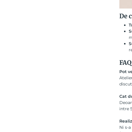
De c
T
S
m
S
r
FAQ:
Pot ve
Atelie
discut
Cat d
Deoare
intre 5
Realiz
Ni s-a