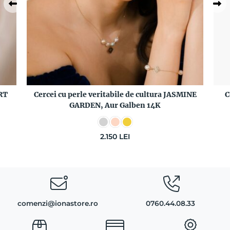
ERT
Cercei cu perle veritabile de cultura JASMINE
C
GARDEN, Aur Galben 14K
2.150
LEI
comenzi@ionastore.ro
0760.44.08.33