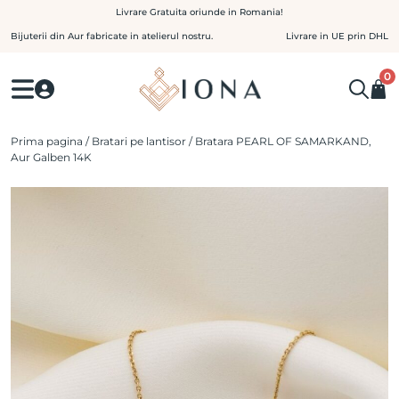
Skip
Livrare Gratuita oriunde in Romania!
to
Bijuterii din Aur fabricate in atelierul nostru.
Livrare in UE prin DHL
content
0
Prima pagina
/
Bratari pe lantisor
/ Bratara PEARL OF SAMARKAND,
Aur Galben 14K