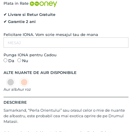
14K
Plata in Rate
✔ Livrare si Retur Gratuite
✔ Garantie 2 ani
Felicitare IONA. Vom scrie mesajul tau de mana
Punga IONA pentru Cadou
Da
Nu
ALTE NUANTE DE AUR DISPONIBILE
Aur alb
Aur roz
DESCRIERE
Samarkand, “Perla Orientului” sau orasul celor o mie de nuante
de albastru, este probabil cea mai exotica oprire de pe Drumul
Matasii.