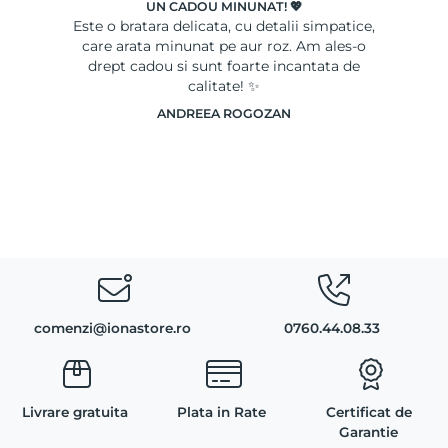
UN CADOU MINUNAT! 💖
le
Este o bratara delicata, cu detalii simpatice,
Ser
care arata minunat pe aur roz. Am ales-o
drept cadou si sunt foarte incantata de
calitate! ✨
ANDREEA ROGOZAN
comenzi@ionastore.ro
0760.44.08.33
Livrare gratuita
Plata in Rate
Certificat de
Garantie