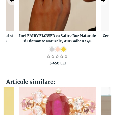
ural si
Inel FAIRY FLOWER cu Safire Roz Naturale
Cercei
mium
si Diamante Naturale, Aur Galben 14K
3.450
LEI
Articole similare: