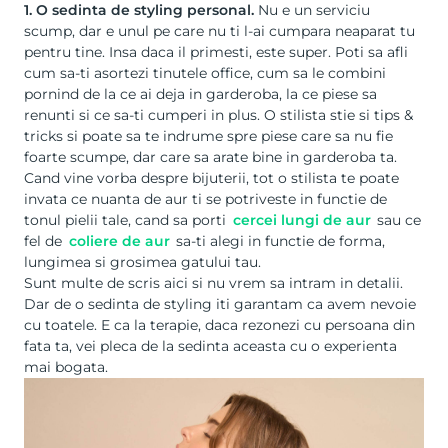
1. O sedinta de styling personal.
Nu e un serviciu
scump, dar e unul pe care nu ti l-ai cumpara neaparat tu
pentru tine. Insa daca il primesti, este super. Poti sa afli
cum sa-ti asortezi tinutele office, cum sa le combini
pornind de la ce ai deja in garderoba, la ce piese sa
renunti si ce sa-ti cumperi in plus. O stilista stie si tips &
tricks si poate sa te indrume spre piese care sa nu fie
foarte scumpe, dar care sa arate bine in garderoba ta.
Cand vine vorba despre bijuterii, tot o stilista te poate
invata ce nuanta de aur ti se potriveste in functie de
tonul pielii tale, cand sa porti
cercei lungi de aur
sau ce
fel de
coliere de aur
sa-ti alegi in functie de forma,
lungimea si grosimea gatului tau.
Sunt multe de scris aici si nu vrem sa intram in detalii.
Dar de o sedinta de styling iti garantam ca avem nevoie
cu toatele. E ca la terapie, daca rezonezi cu persoana din
fata ta, vei pleca de la sedinta aceasta cu o experienta
mai bogata.