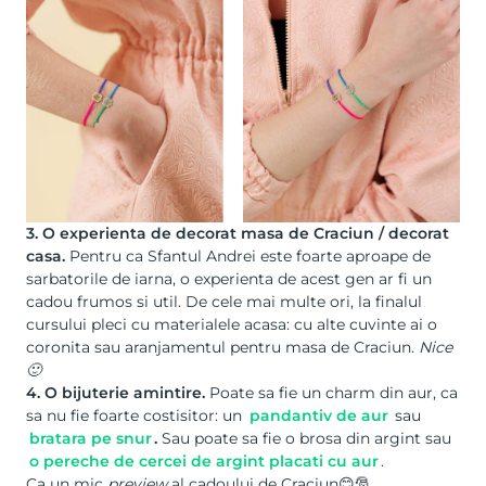
3. O experienta de decorat masa de Craciun / decorat
casa.
Pentru ca Sfantul Andrei este foarte aproape de
sarbatorile de iarna, o experienta de acest gen ar fi un
cadou frumos si util. De cele mai multe ori, la finalul
cursului pleci cu materialele acasa: cu alte cuvinte ai o
coronita sau aranjamentul pentru masa de Craciun.
Nice
🙂
4. O bijuterie amintire.
Poate sa fie un charm din aur, ca
sa nu fie foarte costisitor: un
pandantiv de aur
sau
bratara pe snur
.
Sau poate sa fie o brosa din argint sau
o pereche de cercei de argint placati cu aur
.
Ca un mic
preview
al cadoului de Craciun😊🎅.