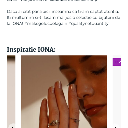
Daca ai citit pana aici, inseamna ca ti-am captat atentia.
Iti multumim si-ti lasam mai jos o selectie cu bijuterii de
la IONA! #makegoldcoolagain #qualitynotquantity
Inspiratie IONA:
LIVRAR