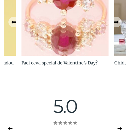
e cadou
Faci ceva special de Valentine’s Day?
Ghidul 
5.0