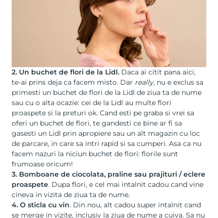
2. Un buchet de flori de la Lidl.
Daca ai citit pana aici,
te-ai prins deja ca facem misto. Dar
really
, nu e exclus sa
primesti un buchet de flori de la Lidl de ziua ta de nume
sau cu o alta ocazie: cei de la Lidl au multe flori
proaspete si la preturi ok. Cand esti pe graba si vrei sa
oferi un buchet de flori, te gandesti ce bine ar fi sa
gasesti un Lidl prin apropiere sau un alt magazin cu loc
de parcare, in care sa intri rapid si sa cumperi. Asa ca nu
facem nazuri la niciun buchet de flori: florile sunt
frumoase oricum!
3. Bomboane de ciocolata, praline sau prajituri / eclere
proaspete
. Dupa flori, e cel mai intalnit cadou cand vine
cineva in vizita de ziua ta de nume.
4. O sticla cu vin
. Din nou, alt cadou super intalnit cand
se merge in vizite, inclusiv la ziua de nume a cuiva. Sa nu