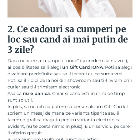
2. Ce cadouri sa cumperi pe
loc sau cand ai mai putin de
3 zile?
Daca nu vrei sa-i cumperi “orice” (si credem ca nu vrei),
ai posibilitatea sa ii alegi
un
Gift Card IONA
. Poti sa alegi
o valoare predefinita sau sa il incarci cu ce suma vrei.
Poti sa il ridici de la noi din showroom sau ti-l livram prin
curier sau ti-l trimitem electronic.
Asa ca
nu e panica
. Chiar si cand esti in criza de timp
sunt solutii.
In plus, sa nu uiti ca putem sa personalizam Gift Cardul:
scriem un mesaj de mana pe varianta tiparita sau ii
facem o grafica draguta pentru varianta electronica.
Evident, nu te costa nimic in plus:). E un serviciu pe care
il oferim gratuit.
Si asa ajungem la ultimul punct din articol.