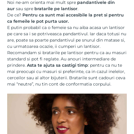
Noi ne-am orienta mai mult spre
pandantivele din
aur
sau spre
bratarile pe lantisor
.
De ce?
Pentru ca sunt mai accesibile la pret si pentru
ca femeile le pot purta usor.
E putin probabil ca o femeie sa nu aiba acasa un lantisor
pe care sa i se potriveasca pandantivul. Iar daca totusi nu
are, poate sa poarte pandantivul pe snurul din matase si,
cu urmatoarea ocazie, ii cumperi un lantisor.
Recomandam si bratarile pe lantisor pentru ca au masuri
standard si pot fi reglate. Au anouri intermediare de
prindere.
Asta te ajuta sa castigi timp
: pentru ca nu te
mai preocupi cu masuri si preferinte, ca in cazul inelelor,
cerceilor sau al altor bijuterii. Bratarile sunt cadouri ceva
mai “neutre”, nu tin cont de conformatia corpului.