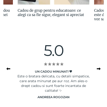
 cadou
Cadou de grup pentru educatoare: ce
Cadoul
 unei
alegi ca sa fie sigur, elegant si apreciat
este de
vor sa 
5.0
UN CADOU MINUNAT! 💖
le
Este o bratara delicata, cu detalii simpatice,
Ser
care arata minunat pe aur roz. Am ales-o
drept cadou si sunt foarte incantata de
calitate! ✨
ANDREEA ROGOZAN