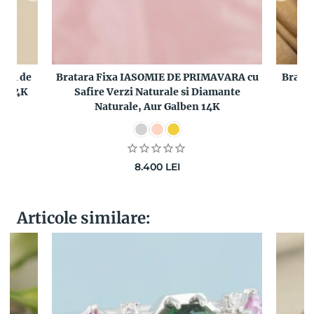
 24 de
Bratara Fixa IASOMIE DE PRIMAVARA cu
Brata
lb 14K
Safire Verzi Naturale si Diamante
Naturale, Aur Galben 14K
8.400
LEI
Articole similare: