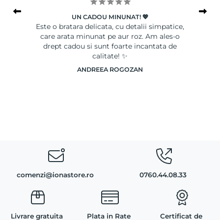
UN CADOU MINUNAT! 💖
le
Este o bratara delicata, cu detalii simpatice,
Ser
care arata minunat pe aur roz. Am ales-o
drept cadou si sunt foarte incantata de
calitate! ✨
ANDREEA ROGOZAN
comenzi@ionastore.ro
0760.44.08.33
Livrare gratuita
Plata in Rate
Certificat de