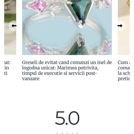
izat:
Greseli de evitat cand comanzi un inel de
Cum ale
a in
logodna unicat: Marimea potrivita,
comand
esti
timpul de executie si servicii post-
la schit
vanzare
pretioa
5.0