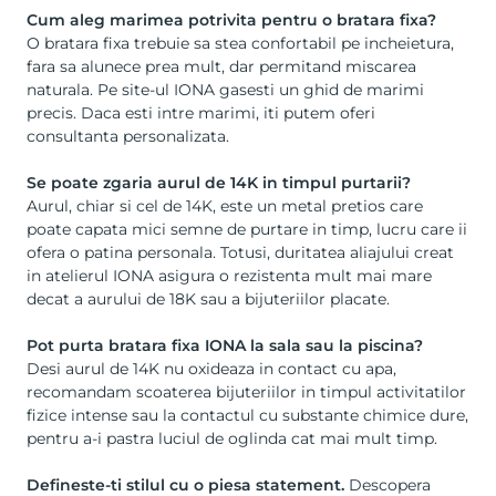
Cum aleg marimea potrivita pentru o bratara fixa?
O bratara fixa trebuie sa stea confortabil pe incheietura,
fara sa alunece prea mult, dar permitand miscarea
naturala. Pe site-ul IONA gasesti un ghid de marimi
precis. Daca esti intre marimi, iti putem oferi
consultanta personalizata.
Se poate zgaria aurul de 14K in timpul purtarii?
Aurul, chiar si cel de 14K, este un metal pretios care
poate capata mici semne de purtare in timp, lucru care ii
ofera o patina personala. Totusi, duritatea aliajului creat
in atelierul IONA asigura o rezistenta mult mai mare
decat a aurului de 18K sau a bijuteriilor placate.
Pot purta bratara fixa IONA la sala sau la piscina?
Desi aurul de 14K nu oxideaza in contact cu apa,
recomandam scoaterea bijuteriilor in timpul activitatilor
fizice intense sau la contactul cu substante chimice dure,
pentru a-i pastra luciul de oglinda cat mai mult timp.
Defineste-ti stilul cu o piesa statement.
Descopera