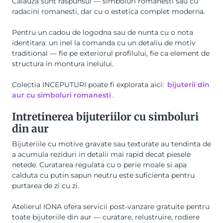
Calauza sunt raspunsul — simboluri romanesti sau cu
radacini romanesti, dar cu o estetica complet moderna.
Pentru un cadou de logodna sau de nunta cu o nota
identitara: un inel la comanda cu un detaliu de motiv
traditional — fie pe exteriorul profilului, fie ca element de
structura in montura inelului.
Colectia INCEPUTURI poate fi explorata aici:
bijuterii din
aur cu simboluri romanesti
.
Intretinerea bijuteriilor cu simboluri
din aur
Bijuteriile cu motive gravate sau texturate au tendinta de
a acumula reziduri in detalii mai rapid decat piesele
netede. Curatarea regulata cu o perie moale si apa
calduta cu putin sapun neutru este suficienta pentru
purtarea de zi cu zi.
Atelierul IONA ofera servicii post-vanzare gratuite pentru
toate bijuteriile din aur — curatare, relustruire, rodiere