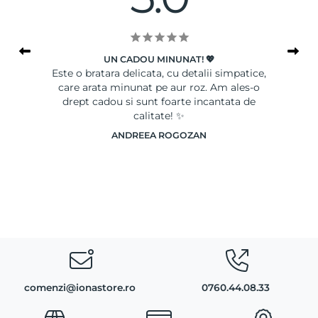
UN CADOU MINUNAT! 💖
le
Este o bratara delicata, cu detalii simpatice,
Ser
care arata minunat pe aur roz. Am ales-o
drept cadou si sunt foarte incantata de
calitate! ✨
ANDREEA ROGOZAN
comenzi@ionastore.ro
0760.44.08.33