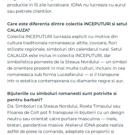
productie in 15 zile lucratoare. IONA nu lucreaza cu aurul
sau pietrele clientilor.
Care este diferenta dintre colectia INCEPUTURI si setul
CALAUZA?
Colectia INCEPUTURI lucreaza explicit cu motive din
cultura traditionala romaneasca: altite, covoare, flori
stilizate regionale, simboluri din calendarul rural. Setul
CALAUZA este inclus in colectia INCEPUTURI, dar
simbolistica porneste de la Steaua Nordului — un simbol
de orientare prezent in mai multe culturi, inclusiv in cea
romaneasca sub forma Luceafarului — si il transpune
intr-o estetica contemporana cu diamante negre si aur.
Bijuteriile cu simboluri romanesti sunt potrivite si
pentru barbati?
Da. Simboluri ca Steaua Nordului, Roata Timpului sau
Floarea de Colt pot fi transpuse in bijuterii cu un design
neutru sau orientat catre purtare masculina — inele,
bratari, pandantive masive. Atelierul IONA poate realiza
astfel de piese la comanda, adaptate ca proportii si