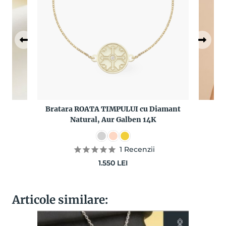
A cu
Bratara ROATA TIMPULUI cu Diamant
Pa
14K
Natural, Aur Galben 14K
Di
1
Recenzii
1.550
LEI
Articole similare: