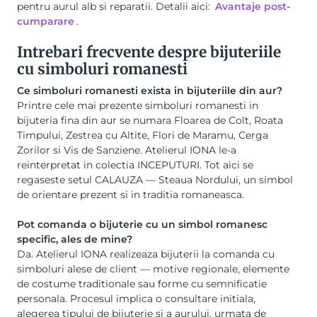
pentru aurul alb si reparatii. Detalii aici:
Avantaje post-
cumparare
.
Intrebari frecvente despre bijuteriile
cu simboluri romanesti
Ce simboluri romanesti exista in bijuteriile din aur?
Printre cele mai prezente simboluri romanesti in
bijuteria fina din aur se numara Floarea de Colt, Roata
Timpului, Zestrea cu Altite, Flori de Maramu, Cerga
Zorilor si Vis de Sanziene. Atelierul IONA le-a
reinterpretat in colectia INCEPUTURI. Tot aici se
regaseste setul CALAUZA — Steaua Nordului, un simbol
de orientare prezent si in traditia romaneasca.
Pot comanda o bijuterie cu un simbol romanesc
specific, ales de mine?
Da. Atelierul IONA realizeaza bijuterii la comanda cu
simboluri alese de client — motive regionale, elemente
de costume traditionale sau forme cu semnificatie
personala. Procesul implica o consultare initiala,
alegerea tipului de bijuterie si a aurului, urmata de