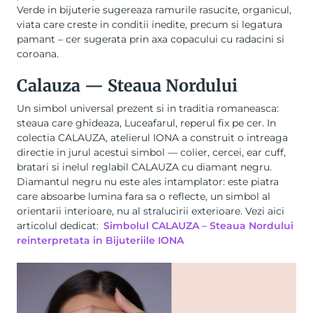
Verde in bijuterie sugereaza ramurile rasucite, organicul,
viata care creste in conditii inedite, precum si legatura
pamant – cer sugerata prin axa copacului cu radacini si
coroana.
Calauza — Steaua Nordului
Un simbol universal prezent si in traditia romaneasca:
steaua care ghideaza, Luceafarul, reperul fix pe cer. In
colectia CALAUZA, atelierul IONA a construit o intreaga
directie in jurul acestui simbol — colier, cercei, ear cuff,
bratari si inelul reglabil CALAUZA cu diamant negru.
Diamantul negru nu este ales intamplator: este piatra
care absoarbe lumina fara sa o reflecte, un simbol al
orientarii interioare, nu al stralucirii exterioare. Vezi aici
articolul dedicat:
Simbolul CALAUZA – Steaua Nordului
reinterpretata in Bijuteriile IONA