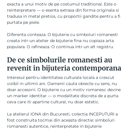
exacta a unui motiv de pe costumul traditional. Este o
reinterpretare — o esenta extrasa din forma originala si
tradusa in metal pretios, cu proportii gandite pentru a fi
purtata pe piele.
Diferenta conteaza. O bijuterie cu simboluri romanesti
creata intr-un atelier de bijuterie fina nu copiaza arta
populara. O rafineaza. O continua intr-un alt registru.
De ce simbolurile romanesti au
revenit in bijuteria contemporana
Interesul pentru identitatea culturala locala a crescut
vizibil in ultimii ani. Oamenii cauta obiecte cu sens, nu
doar accesorii. O bijuterie cu un motiv romanesc devine
un marker identitar — o modalitate discreta de a purta
ceva care iti apartine cultural, nu doar estetic.
La atelierul IONA din Bucuresti, colectia INCEPUTURI a
fost construita tocmai din aceasta directie: simboluri
romanesti autentice, reinterpretate in bijuterie