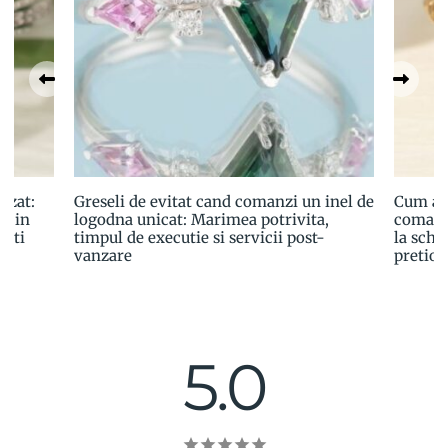
izat:
Greseli de evitat cand comanzi un inel de
Cum ale
a in
logodna unicat: Marimea potrivita,
comand
esti
timpul de executie si servicii post-
la schit
vanzare
pretioa
5.0