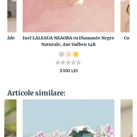
maralde
Inel LALEAUA NEAGRA cu Diamante Negre
Colie
Naturale, Aur Galben 14K
3.100
LEI
Articole similare: