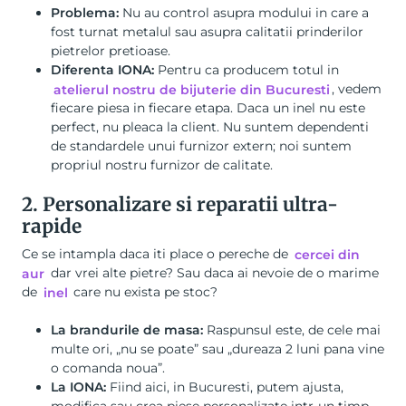
Problema:
Nu au control asupra modului in care a
fost turnat metalul sau asupra calitatii prinderilor
pietrelor pretioase.
Diferenta IONA:
Pentru ca producem totul in
atelierul nostru de bijuterie din Bucuresti
, vedem
fiecare piesa in fiecare etapa. Daca un inel nu este
perfect, nu pleaca la client. Nu suntem dependenti
de standardele unui furnizor extern; noi suntem
propriul nostru furnizor de calitate.
2. Personalizare si reparatii ultra-
rapide
Ce se intampla daca iti place o pereche de
cercei din
aur
dar vrei alte pietre? Sau daca ai nevoie de o marime
de
inel
care nu exista pe stoc?
La brandurile de masa:
Raspunsul este, de cele mai
multe ori, „nu se poate” sau „dureaza 2 luni pana vine
o comanda noua”.
La IONA:
Fiind aici, in Bucuresti, putem ajusta,