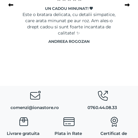
UN CADOU MINUNAT! 💖
le
Este o bratara delicata, cu detalii simpatice,
Ser
care arata minunat pe aur roz. Am ales-o
drept cadou si sunt foarte incantata de
calitate! ✨
ANDREEA ROGOZAN
comenzi@ionastore.ro
0760.44.08.33
Livrare gratuita
Plata in Rate
Certificat de