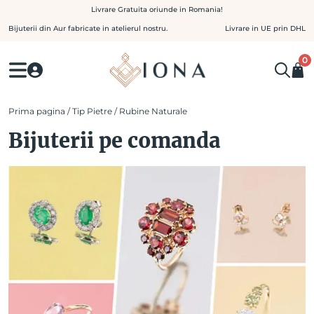
Skip
Livrare Gratuita oriunde in Romania!
to
Bijuterii din Aur fabricate in atelierul nostru.
Livrare in UE prin DHL
content
0
Prima pagina
/ Tip Pietre / Rubine Naturale
Bijuterii pe comanda