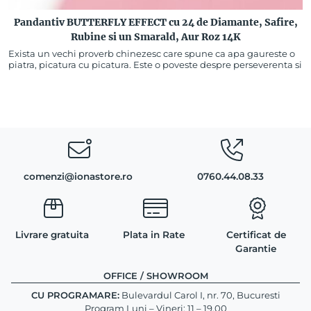
Pandantiv BUTTERFLY EFFECT cu 24 de Diamante, Safire,
Rubine si un Smarald, Aur Roz 14K
Exista un vechi proverb chinezesc care spune ca apa gaureste o
piatra, picatura cu picatura. Este o poveste despre perseverenta si
consistenta. In cazul nostru…
comenzi@ionastore.ro
0760.44.08.33
Livrare gratuita
Plata in Rate
Certificat de
Garantie
OFFICE / SHOWROOM
CU PROGRAMARE:
Bulevardul Carol I, nr. 70, Bucuresti
Program Luni – Vineri: 11 – 19.00