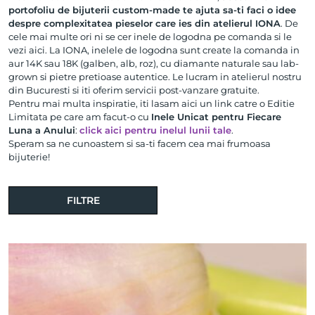
portofoliu de bijuterii custom-made te ajuta sa-ti faci o idee
despre complexitatea pieselor care ies din atelierul IONA
. De
cele mai multe ori ni se cer inele de logodna pe comanda si le
vezi aici. La IONA, inelele de logodna sunt create la comanda in
aur 14K sau 18K (galben, alb, roz), cu diamante naturale sau lab-
grown si pietre pretioase autentice. Le lucram in atelierul nostru
din Bucuresti si iti oferim servicii post-vanzare gratuite.
Pentru mai multa inspiratie, iti lasam aici un link catre o Editie
Limitata pe care am facut-o cu
Inele Unicat pentru Fiecare
Luna a Anului
:
click aici pentru inelul lunii tale
.
Speram sa ne cunoastem si sa-ti facem cea mai frumoasa
bijuterie!
FILTRE