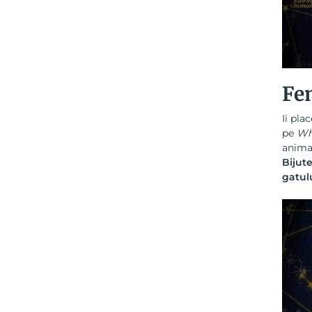
Fe
Ii pla
pe
Wh
animat
Bijute
gatulu