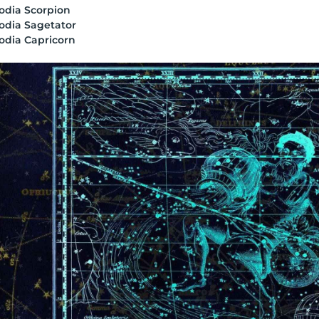
odia Scorpion
odia Sagetator
odia Capricorn