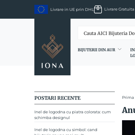
Skip
Livrare Gratuita
Livrare in UE prin DHL
to
content
BIJUTERII DIN AUR
IN
L
POSTARI RECENTE
Prima
Anu
Inel de logodna cu piatra colorata: cum
schimba designul
Inel de logodna cu simbol: cand