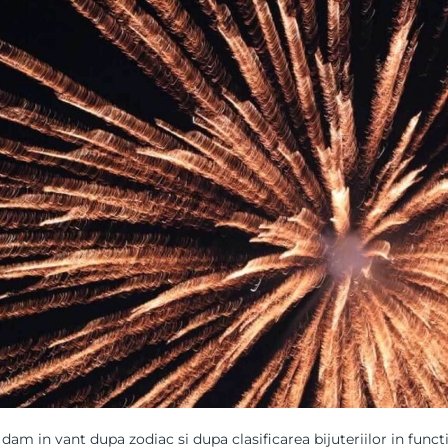
dam in vant dupa zodiac si dupa clasificarea bijuteriilor in funct