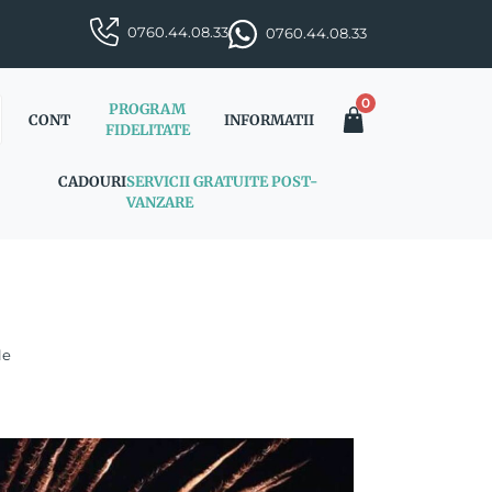
0760.44.08.33
0760.44.08.33
0
PROGRAM
CONT
INFORMATII
FIDELITATE
CADOURI
SERVICII GRATUITE POST-
VANZARE
le