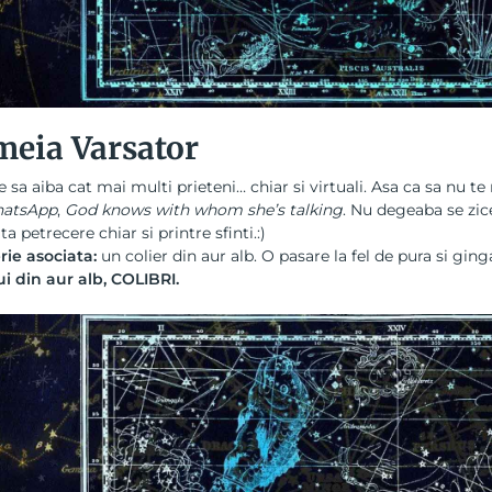
meia Varsator
ce sa aiba cat mai multi prieteni… chiar si virtuali. Asa ca sa nu t
atsApp
,
God knows with whom she’s talking
. Nu degeaba se zic
a petrecere chiar si printre sfinti.:)
rie asociata:
un
colier din aur alb
. O pasare la fel de pura si gin
i din aur alb, COLIBRI.