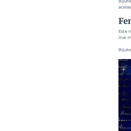
Bijute
acelas
Fe
Este i
mai mu
Bijute