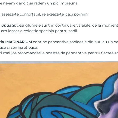
ne ne-am gandit sa radem un pic impreuna.
 aseaza-te confortabil, relaxeaza-te, caci pornim.
r update
: desi glumele sunt in continuare valabile, de la momentu
am lansat o colectie speciala pentru zodii.
tia IMAGINARIUM
contine
pandantive zodiacale din aur
, cu un d
ase si semipretioase.
i mai jos recomandarile noastre de pandantive pentru fiecare zo