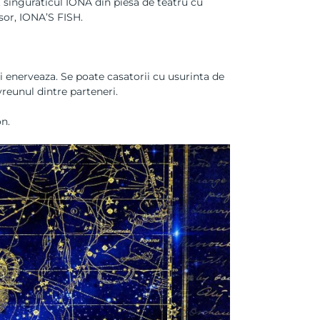
 singuraticul IONA din piesa de teatru cu
sor, IONA’S FISH.
e ii enerveaza. Se poate casatorii cu usurinta de
vreunul dintre parteneri.
n.