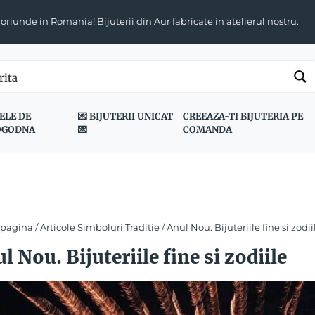
 oriunde in Romania! Bijuterii din Aur fabricate in atelierul nostru.
ELE DE
💌 BIJUTERII UNICAT
CREEAZA-TI BIJUTERIA PE
OGODNA
💌
COMANDA
 pagina
/
Articole Simboluri Traditie
/ Anul Nou. Bijuteriile fine si zodii
l Nou. Bijuteriile fine si zodiile