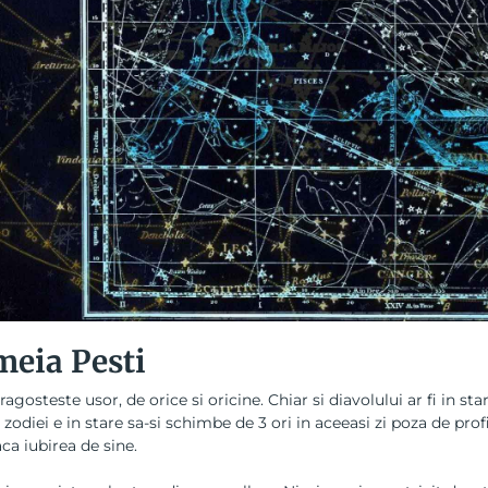
meia Pesti
ragosteste usor, de orice si oricine. Chiar si diavolului ar fi in st
 zodiei e in stare sa-si schimbe de 3 ori in aceeasi zi poza de pr
aca iubirea de sine.