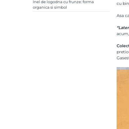
Inel de logodna cu frunze: forma
cu bi
organica si simbol
Asa ca
*Late
acum, 
Colec
pretio
Gasest