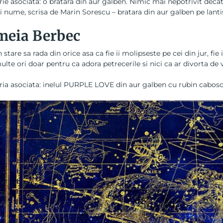
rie asociata: o
bratara din aur
galben. Nimic mai nepotrivit decat
i nume, scrisa de Marin Sorescu –
bratara din aur galben pe lanti
meia Berbec
n stare sa rada din orice asa ca fie ii molipseste pe cei din jur, fi
lte ori doar pentru ca adora petrecerile si nici ca ar divorta de 
ria asociata: inelul PURPLE LOVE din aur galben cu rubin caboso