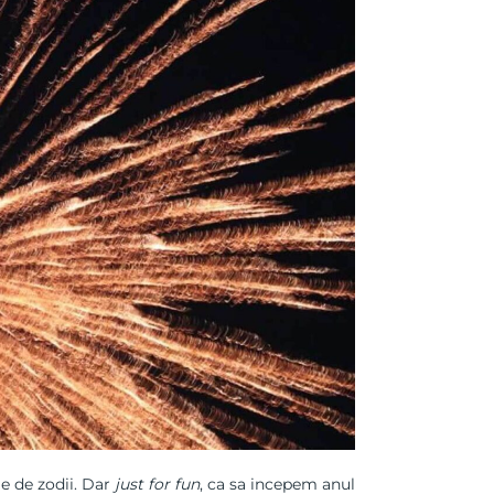
ie de zodii. Dar
just for fun
, ca sa incepem anul