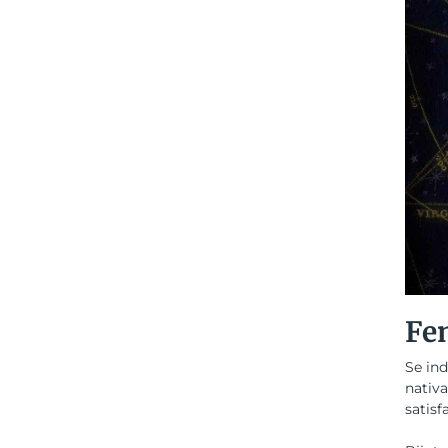
Fe
Se ind
nativa
satisf