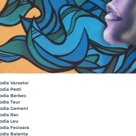
odia Varsator
odia Pesti
odia Berbec
odia Taur
odia Gemeni
odia Rac
odia Leu
odia Fecioara
odia Balanta