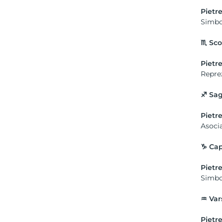
Pietre
Simbol
♏
Sco
Pietre
Reprez
♐
Sag
Pietre
Asocia
♑ Cap
Pietre
Simbol
♒ Var
Pietre