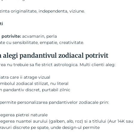
inta originalitate, independenta, viziune.
ti
 potrivite:
acvamarin, perla
te cu sensibilitate, empatie, creativitate.
alegi pandantivul zodiacal potrivit
ea nu trebuie sa fie strict astrologica. Multi clienti aleg:
iatra care ii atrage vizual
imbolul zodiacal stilizat, nu literal
n pandantiv discret, purtabil zilnic
ermite personalizarea pandantivelor zodiacale prin:
legerea pietrei naturale
legerea nuantei aurului (galben, alb, roz) si a titlului (Aur 14K sau
ravuri discrete pe spate, unde design-ul permite