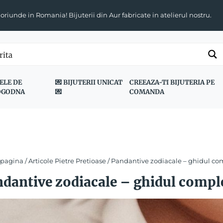
 oriunde in Romania! Bijuterii din Aur fabricate in atelierul nostru.
ELE DE
💌 BIJUTERII UNICAT
CREEAZA-TI BIJUTERIA PE
OGODNA
💌
COMANDA
 pagina
/
Articole Pietre Pretioase
/ Pandantive zodiacale – ghidul com
dantive zodiacale – ghidul comple