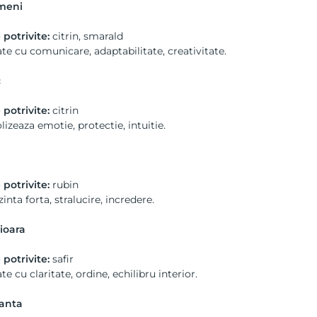
meni
 potrivite:
citrin, smarald
te cu comunicare, adaptabilitate, creativitate.
c
 potrivite:
citrin
izeaza emotie, protectie, intuitie.
u
 potrivite:
rubin
inta forta, stralucire, incredere.
ioara
 potrivite:
safir
te cu claritate, ordine, echilibru interior.
anta