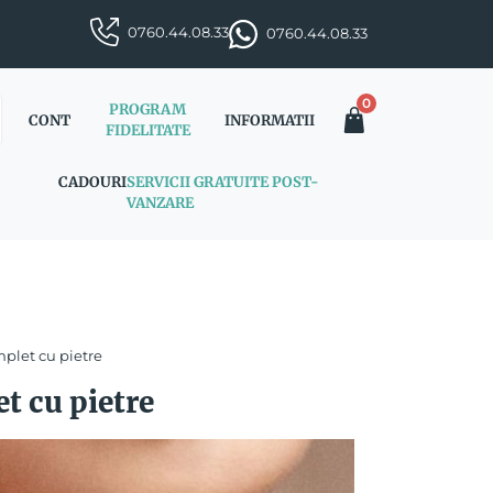
0760.44.08.33
0760.44.08.33
0
PROGRAM
CONT
INFORMATII
FIDELITATE
CADOURI
SERVICII GRATUITE POST-
VANZARE
plet cu pietre
t cu pietre