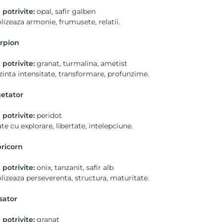
 potrivite:
opal, safir galben
izeaza armonie, frumusete, relatii.
rpion
 potrivite:
granat, turmalina, ametist
inta intensitate, transformare, profunzime.
etator
 potrivite:
peridot
te cu explorare, libertate, intelepciune.
ricorn
 potrivite:
onix, tanzanit, safir alb
izeaza perseverenta, structura, maturitate.
sator
 potrivite:
granat