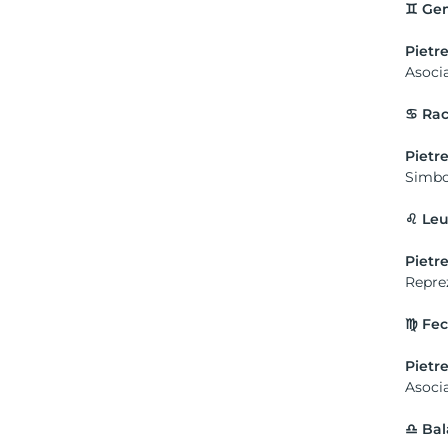
♊
Ge
Pietre
Asocia
♋
Ra
Pietre
Simbol
♌
Le
Pietre
Reprez
♍
Fec
Pietre
Asocia
♎
Bal