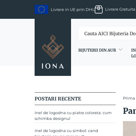
Skip
Livrare Gratuita
Livrare in UE prin DHL
to
content
BIJUTERII DIN AUR
IN
L
POSTARI RECENTE
Prima
Pan
Inel de logodna cu piatra colorata: cum
schimba designul
Inel de logodna cu simbol: cand