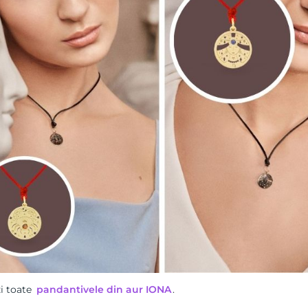
i toate
pandantivele din aur IONA
.