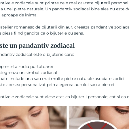
tivele zodiacale sunt printre cele mai cautate bijuterii persona
a unei pietre naturale. Un pandantiv zodiacal bine ales nu este doa
t aproape de inima.
atelier romanesc de bijuterii din aur, creeaza pandantive zodiaca
e piesa fiind gandita ca o bijuterie cu sens.
ste un pandantiv zodiacal
dantiv zodiacal este o bijuterie care:
eprezinta zodia purtatoarei
ntegreaza un simbol zodiacal
oate include una sau mai multe pietre naturale asociate zodiei
ste adesea personalizat prin alegerea aurului sau a pietrei
tivele zodiacale sunt alese atat ca bijuterii personale, cat si ca 