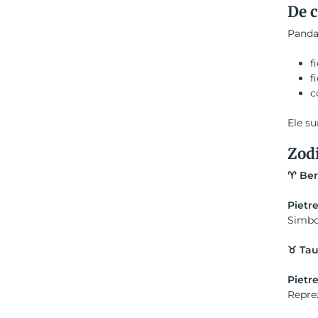
De c
Pandan
f
f
c
Ele su
Zodi
♈
Ber
Pietre
Simbol
♉
Tau
Pietre
Reprez