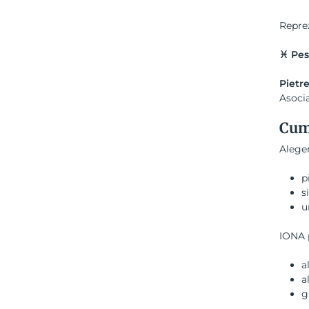
Reprez
♓ Pes
Pietre
Asocia
Cum 
Aleger
p
s
u
IONA p
a
a
g