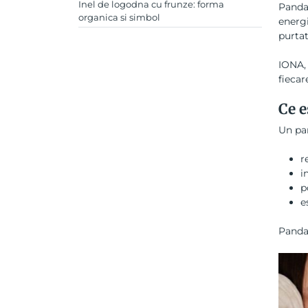
Inel de logodna cu frunze: forma
Pandan
organica si simbol
energi
purta
IONA, 
fiecar
Ce e
Un pan
r
i
p
e
Pandan