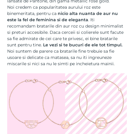
lansate de Pantone, din gama metallic rose gold.
Noi credem ca popularitatea aurului roz este
binemeritata, pentru ca
nicio alta nuanta de aur nu
este la fel de feminina si de eleganta
. Iti
recomandam
bratarile din aur roz cu design minimalist
si preturi accesibile
. Daca
cerceii
si
colierele
sunt facute
sa fie admirate de cei care te privesc, ei bine bratarile
sunt pentru tine.
Le vezi si te bucuri de ele tot timpul.
Noi suntem de parere ca
bratarile fine
trebuie sa fie
usoare si delicate ca matasea, sa nu iti ingreuneze
miscarile si nici sa nu le simti pe incheietura mainii.