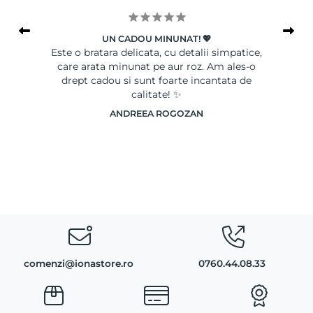
UN CADOU MINUNAT! 💖
le
Este o bratara delicata, cu detalii simpatice,
Ser
care arata minunat pe aur roz. Am ales-o
drept cadou si sunt foarte incantata de
calitate! ✨
ANDREEA ROGOZAN
comenzi@ionastore.ro
0760.44.08.33