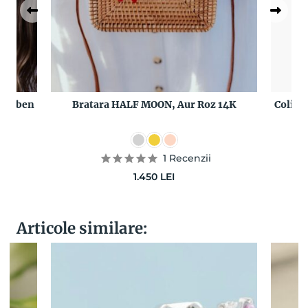
 Galben
Bratara HALF MOON, Aur Roz 14K
Colier
PR
1
Recenzii
1.450
LEI
Articole similare: