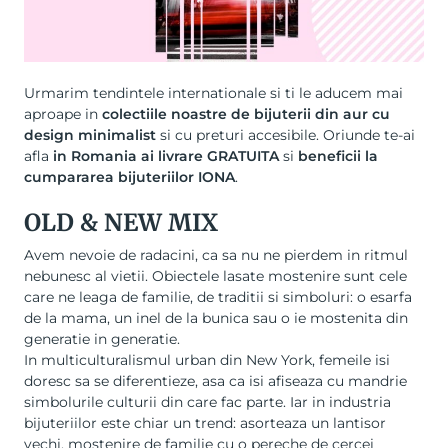
Urmarim tendintele internationale si ti le aducem mai
aproape in
colectiile noastre de bijuterii din aur cu
design minimalist
si cu preturi accesibile. Oriunde te-ai
afla
in Romania ai livrare GRATUITA
si
beneficii la
cumpararea bijuteriilor IONA
.
OLD & NEW MIX
Avem nevoie de radacini, ca sa nu ne pierdem in ritmul
nebunesc al vietii. Obiectele lasate mostenire sunt cele
care ne leaga de familie, de traditii si simboluri: o esarfa
de la mama, un inel de la bunica sau o ie mostenita din
generatie in generatie.
In multiculturalismul urban din New York, femeile isi
doresc sa se diferentieze, asa ca isi afiseaza cu mandrie
simbolurile culturii din care fac parte. Iar in industria
bijuteriilor este chiar un trend: asorteaza un lantisor
vechi, mostenire de familie cu o pereche de
cercei