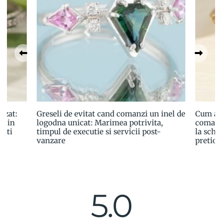
izat:
Greseli de evitat cand comanzi un inel de
Cum ale
a in
logodna unicat: Marimea potrivita,
comand
esti
timpul de executie si servicii post-
la schit
vanzare
pretioa
5.0