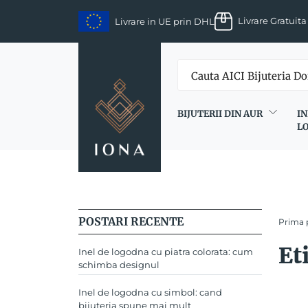
Skip
Livrare Gratuita
Livrare in UE prin DHL
to
content
BIJUTERII DIN AUR
IN
L
POSTARI RECENTE
Prima 
Et
Inel de logodna cu piatra colorata: cum
schimba designul
Inel de logodna cu simbol: cand
bijuteria spune mai mult