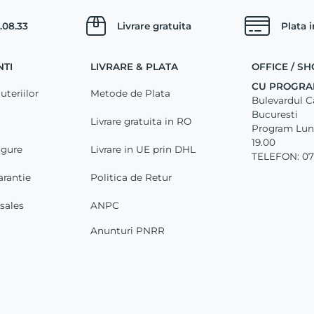
.08.33
Livrare gratuita
Plata 
NTI
LIVRARE & PLATA
OFFICE / 
CU PROGRA
uteriilor
Metode de Plata
Bulevardul Car
Bucuresti
Livrare gratuita in RO
Program Luni 
19.00
igure
Livrare in UE prin DHL
TELEFON: 07
arantie
Politica de Retur
-sales
ANPC
Anunturi PNRR