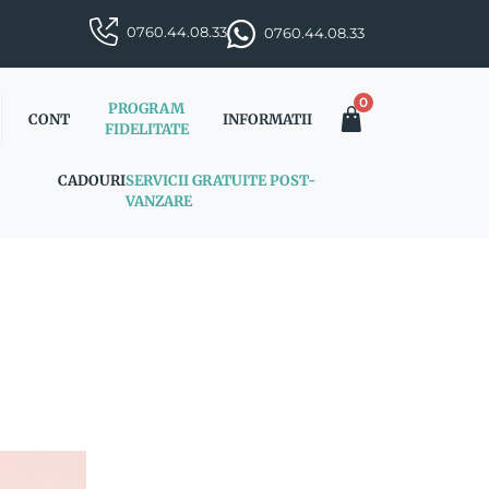
0760.44.08.33
0760.44.08.33
0
PROGRAM
CONT
INFORMATII
FIDELITATE
CADOURI
SERVICII GRATUITE POST-
VANZARE