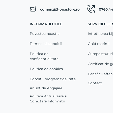
comenzi@ionastore.ro
0760.44
INFORMATII UTILE
SERVICII CLIE
Povestea noastra
Intretinerea bij
Termeni si conditii
Ghid marimi
Politica de
Cumparaturi s
confidentialitate
Certificat de g
Politica de cookies
Beneficii after
Conditii program fidelitate
Contact
Anunt de Angajare
Politica Actualizare si
Corectare Informatii