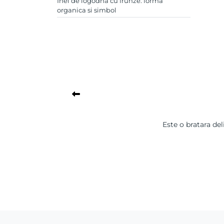
Inel de logodna cu frunze: forma
organica si simbol
Este o bratara del