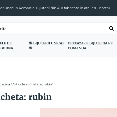
 oriunde in Romania! Bijuterii din Aur fabricate in atelierul nostru.
ELE DE
💌 BIJUTERII UNICAT
CREEAZA-TI BIJUTERIA PE
OGODNA
💌
COMANDA
pagina
/ Articole etichetate „rubin”
icheta:
rubin