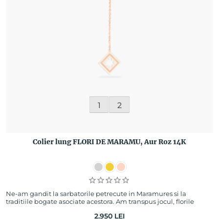
1
2
Colier lung FLORI DE MARAMU, Aur Roz 14K
Ne-am gandit la sarbatorile petrecute in Maramures si la
traditiile bogate asociate acestora. Am transpus jocul, florile
“cusute” in broderia fina de…
2.950
LEI