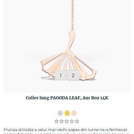
1
2
Colier lung PAGODA LEAF, Aur Roz 14K
Frunza stilizata a celui mai vechi copac din lume ne-a fermecat