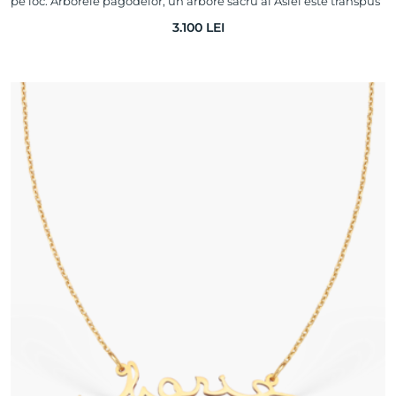
pe loc. Arborele pagodelor, un arbore sacru al Asiei este transpus
acum intr-o bijute…
3.100
LEI