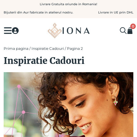
Skip
Livrare Gratuita oriunde in Romania!
to
Bijuterii din Aur fabricate in atelierul nostru.
Livrare in UE prin DHL
content
0
Prima pagina
/
Inspiratie Cadouri
/ Pagina 2
Inspiratie Cadouri