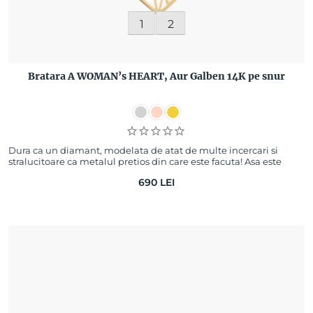
1
2
Bratara A WOMAN’s HEART, Aur Galben 14K pe snur
Dura ca un diamant, modelata de atat de multe incercari si
stralucitoare ca metalul pretios din care este facuta! Asa este
inima unei femei. Asa este…
690
LEI