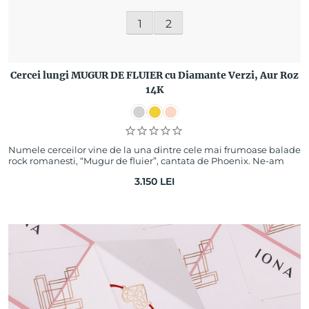
1
2
Cercei lungi MUGUR DE FLUIER cu Diamante Verzi, Aur Roz
14K
Numele cerceilor vine de la una dintre cele mai frumoase balade
rock romanesti, “Mugur de fluier”, cantata de Phoenix. Ne-am
propus sa reinventam folc…
3.150
LEI