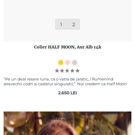
1
2
Colier HALF MOON, Aur Alb 14k
“Pe un deal rasare luna, ca o vatra de jaratic, / Rumenind
stravechii codri si castelul singuratic”. Noi credem ca Half Moon
seamana cu luna descrisa…
2.650
LEI