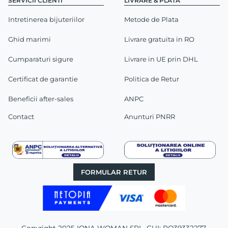
SERVICII CLIENTI
LIVRARE & PLATA
Intretinerea bijuteriilor
Metode de Plata
Ghid marimi
Livrare gratuita in RO
Cumparaturi sigure
Livrare in UE prin DHL
Certificat de garantie
Politica de Retur
Beneficii after-sales
ANPC
Contact
Anunturi PNRR
FORMULAR RETUR
Copyright 2025 IONA WOMAN SRL, CUI: RO39332277,