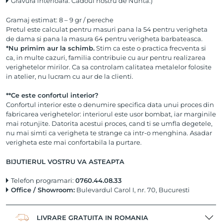
Gravura interioara: Cadoul nostru de Nunta:)
Gramaj estimat: 8 – 9 gr / pereche
Pretul este calculat pentru masuri pana la 54 pentru verigheta
de dama si pana la masura 64 pentru verigheta barbateasca.
*Nu primim aur la schimb.
Stim ca este o practica frecventa si
ca, in multe cazuri, familia contribuie cu aur pentru realizarea
verighetelor mirilor. Ca sa controlam calitatea metalelor folosite
in atelier, nu lucram cu aur de la clienti.
**Ce este confortul interior?
Confortul interior este o denumire specifica data unui proces din
fabricarea verighetelor: interiorul este usor bombat, iar marginile
mai rotunjite. Datorita acestui proces, cand ti se umfla degetele,
nu mai simti ca verigheta te strange ca intr-o menghina. Asadar
verigheta este mai confortabila la purtare.
BIJUTIERUL VOSTRU VA ASTEAPTA
Telefon programari:
0760.44.08.33
Office / Showroom:
Bulevardul Carol I, nr. 70, Bucuresti
LIVRARE GRATUITA IN ROMANIA