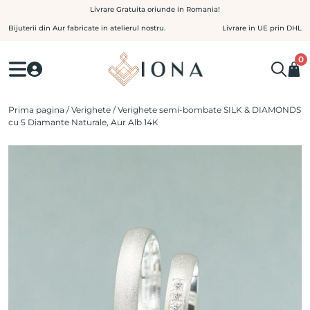
Skip
Livrare Gratuita oriunde in Romania!
to
Bijuterii din Aur fabricate in atelierul nostru.
Livrare in UE prin DHL
content
0
Prima pagina
/
Verighete
/ Verighete semi-bombate SILK & DIAMONDS
cu 5 Diamante Naturale, Aur Alb 14K