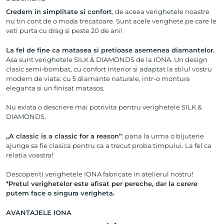
Credem in simplitate si confort
, de aceea verighetele noastre
nu tin cont de o moda trecatoare. Sunt acele verighete pe care le
veti purta cu drag si peste 20 de ani!
La fel de fine ca matasea si pretioase asemenea diamantelor.
Asa sunt verighetele SILK & DIAMONDS de la IONA. Un design
clasic semi-bombat, cu confort interior si adaptat la stilul vostru
modern de viata: cu 5 diamante naturale, intr-o montura
eleganta si un finisat matasos.
Nu exista o descriere mai potrivita pentru verighetele SILK &
DIAMONDS.
„A classic is a classic for a reason”
: pana la urma o bijuterie
ajunge sa fie clasica pentru ca a trecut proba timpului. La fel ca
relatia voastra!
Descoperiti verighetele IONA fabricate in atelierul nostru!
*Pretul verighetelor este afisat per pereche, dar la cerere
putem face o singura verigheta.
AVANTAJELE IONA