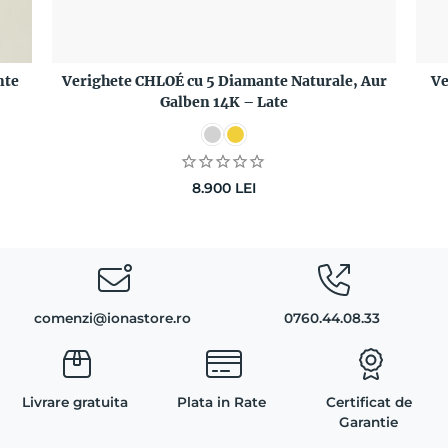
nte
Verighete CHLOÉ cu 5 Diamante Naturale, Aur
Ve
Galben 14K – Late
8.900
LEI
comenzi@ionastore.ro
0760.44.08.33
Livrare gratuita
Plata in Rate
Certificat de
Garantie