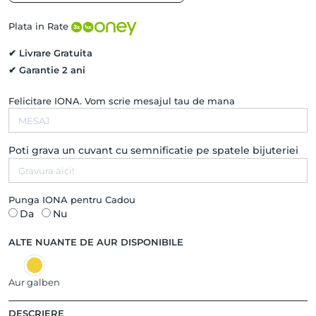
DIAMONDS
cu
Plata in Rate
5
Diamante
✔ Livrare Gratuita
Naturale,
✔ Garantie 2 ani
Aur
Alb
Felicitare IONA. Vom scrie mesajul tau de mana
14K
Poti grava un cuvant cu semnificatie pe spatele bijuteriei
Punga IONA pentru Cadou
Da
Nu
ALTE NUANTE DE AUR DISPONIBILE
Aur galben
DESCRIERE