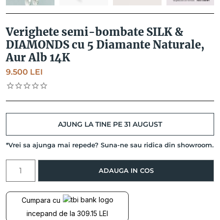
Verighete semi-bombate SILK &
DIAMONDS cu 5 Diamante Naturale,
Aur Alb 14K
9.500
LEI
AJUNG LA TINE PE 31 AUGUST
*Vrei sa ajunga mai repede? Suna-ne sau ridica din showroom.
Cantitate
ADAUGA IN COS
Verighete
semi-
bombate
Cumpara cu
SILK
incepand de la 309.15 LEI
&