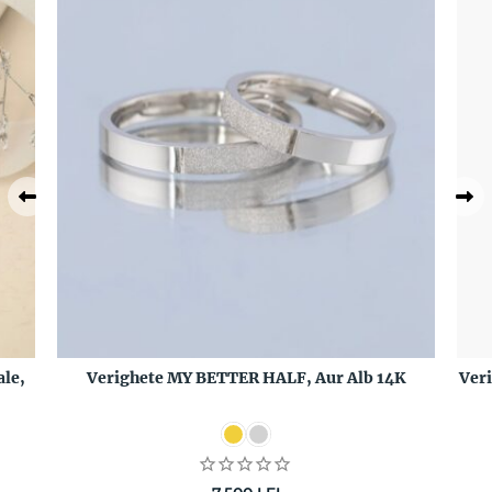
le,
Verighete MY BETTER HALF, Aur Alb 14K
Ver