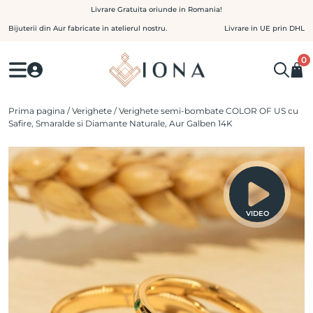
Skip
Livrare Gratuita oriunde in Romania!
to
Bijuterii din Aur fabricate in atelierul nostru.
Livrare in UE prin DHL
content
0
Prima pagina
/
Verighete
/ Verighete semi-bombate COLOR OF US cu
Safire, Smaralde si Diamante Naturale, Aur Galben 14K
VIDEO