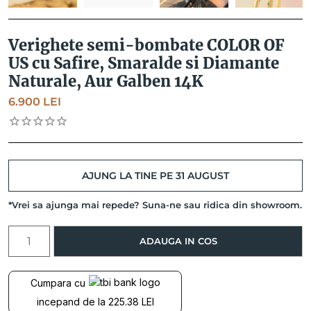
Verighete semi-bombate COLOR OF
US cu Safire, Smaralde si Diamante
Naturale, Aur Galben 14K
6.900
LEI
AJUNG LA TINE PE 31 AUGUST
*Vrei sa ajunga mai repede? Suna-ne sau ridica din showroom.
Cantitate
ADAUGA IN COS
Verighete
semi-
bombate
Cumpara cu
COLOR
incepand de la 225.38 LEI
OF