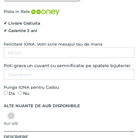
US
cu
Plata in Rate
Safire,
Smaralde
✔ Livrare Gratuita
si
✔ Garantie 2 ani
Diamante
Naturale,
Felicitare IONA. Vom scrie mesajul tau de mana
Aur
Galben
14K
Poti grava un cuvant cu semnificatie pe spatele bijuteriei
Punga IONA pentru Cadou
Da
Nu
ALTE NUANTE DE AUR DISPONIBILE
Aur alb
DESCRIERE