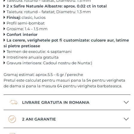
Taietura: rotund – fatetat; Diametru: 1.5 mm
2 x Safire Naturale Albastre: aprox. 0.02 ct in total
Taietura: rotund – fatetat; Diametru: 1.3 mm
Finisaj:
clasic, lucios
Profil semi-bombat
Grosime: 1.4 – 1.5 mm
Confort interior
La cerere, verighetele pot fi customizate: culoare aur, latime
si pietre pretioase
Termen de executie: 4 saptamani
Intretinere anuala gratuita
Gravura interioara: Cadoul nostru de Nunta:)
Gramaj estimat: aprox.5.5 – 6 gr / pereche
Pretul este calculat pentru masuri pana la 54 pentru verigheta
de dama si pana la masura 64 pentru verigheta barbateasca.
LIVRARE GRATUITA IN ROMANIA
2 ANI GARANTIE