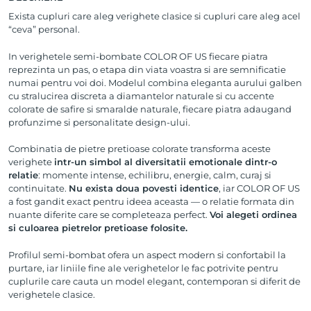
Exista cupluri care aleg verighete clasice si cupluri care aleg acel
“ceva” personal.
In verighetele semi-bombate COLOR OF US fiecare piatra
reprezinta un pas, o etapa din viata voastra si are semnificatie
numai pentru voi doi. Modelul combina eleganta aurului galben
cu stralucirea discreta a diamantelor naturale si cu accente
colorate de safire si smaralde naturale, fiecare piatra adaugand
profunzime si personalitate design-ului.
Combinatia de pietre pretioase colorate transforma aceste
verighete
intr-un simbol al diversitatii emotionale dintr-o
relatie
: momente intense, echilibru, energie, calm, curaj si
continuitate.
Nu exista doua povesti identice
, iar COLOR OF US
a fost gandit exact pentru ideea aceasta — o relatie formata din
nuante diferite care se completeaza perfect.
Voi alegeti ordinea
si culoarea pietrelor pretioase folosite.
Profilul semi-bombat ofera un aspect modern si confortabil la
purtare, iar liniile fine ale verighetelor le fac potrivite pentru
cuplurile care cauta un model elegant, contemporan si diferit de
verighetele clasice.