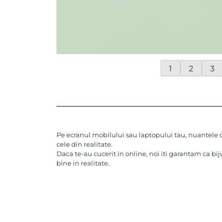
1
2
3
Pe ecranul mobilului sau laptopului tau, nuantele de
cele din realitate.
Daca te-au cucerit in online, noi iti garantam ca bij
bine in realitate.