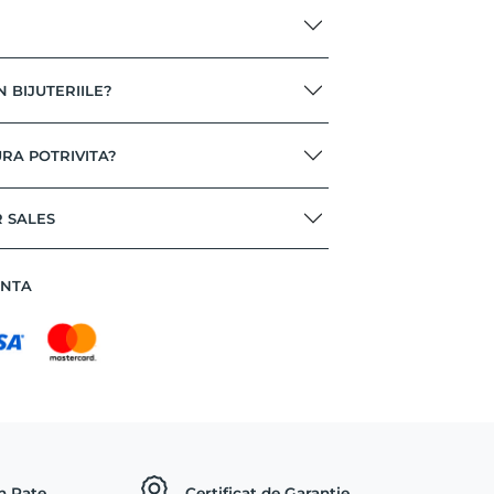
N BIJUTERIILE?
RA POTRIVITA?
R SALES
ANTA
in Rate
Certificat de Garantie