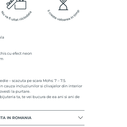
ala
chis cu efect neon
mm
die – scazuta pe scara Mohs: 7 – 7.5.
 cauza incluziunilor si clivajelor din interior
lovesti la purtare.
bijuteria ta, te vei bucura de ea ani si ani de
ITA IN ROMANIA