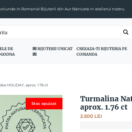
 oriunde in Romania! Bijuterii din Aur fabricate in atelierul nostru.
ELE DE
💌 BIJUTERII UNICAT
CREEAZA-TI BIJUTERIA PE
OGODNA
💌
COMANDA
iba HOLIDAY, aprox. 1.76 ct
Turmalina Nat
Stoc epuizat
aprox. 1.76 ct
2.500
LEI