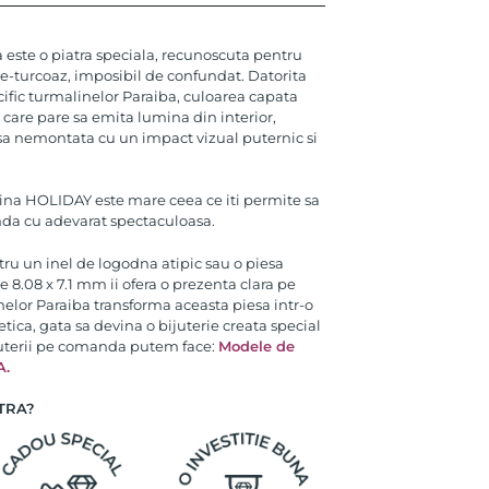
 este o piatra speciala, recunoscuta pentru
de-turcoaz, imposibil de confundat. Datorita
ific turmalinelor Paraiba, culoarea capata
care pare sa emita lumina din interior,
asa nemontata cu un impact vizual puternic si
ina HOLIDAY este mare ceea ce iti permite sa
anda cu adevarat spectaculoasa.
ru un inel de logodna atipic sau o piesa
8.08 x 7.1 mm ii ofera o prezenta clara pe
nelor Paraiba transforma aceasta piesa intr-o
etica, gata sa devina o bijuterie creata special
ijuterii pe comanda putem face:
Modele de
A
.
TRA?