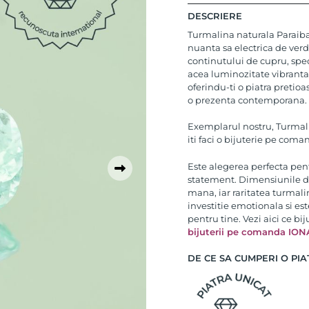
DESCRIERE
Turmalina naturala Paraiba
nuanta sa electrica de ver
continutului de cupru, spec
acea luminozitate vibranta 
oferindu-ti o piatra pretio
o prezenta contemporana.
Exemplarul nostru, Turmal
iti faci o bijuterie pe com
Este alegerea perfecta pent
statement. Dimensiunile de 
mana, iar raritatea turmali
investitie emotionala si est
pentru tine. Vezi aici ce b
bijuterii pe comanda ION
DE CE SA CUMPERI O PIA