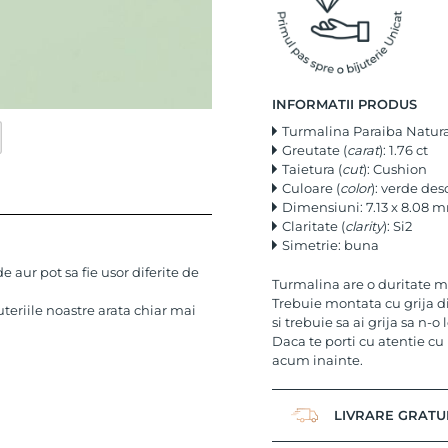
INFORMATII PRODUS
Turmalina Paraiba Natur
Greutate (
carat
): 1.76 ct
Taietura (
cut
): Cushion
Culoare (
color
): verde des
Dimensiuni: 7.13 x 8.08 
Claritate (
clarity
): Si2
Simetrie: buna
 aur pot sa fie usor diferite de
Turmalina are o duritate me
Trebuie montata cu grija din
uteriile noastre arata chiar mai
si trebuie sa ai grija sa n-o 
Daca te porti cu atentie cu 
acum inainte.
LIVRARE GRATU