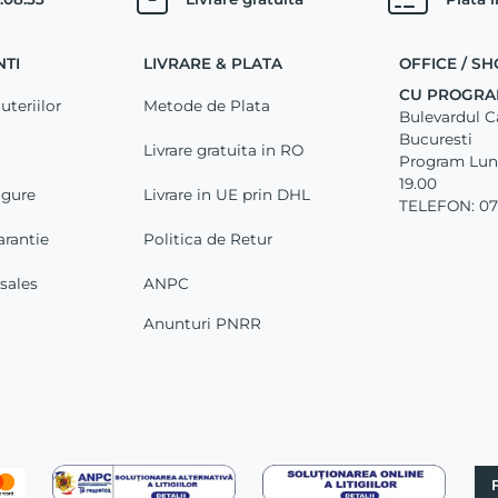
NTI
LIVRARE & PLATA
OFFICE / 
CU PROGRA
uteriilor
Metode de Plata
Bulevardul Car
Bucuresti
Livrare gratuita in RO
Program Luni 
19.00
igure
Livrare in UE prin DHL
TELEFON: 07
arantie
Politica de Retur
-sales
ANPC
Anunturi PNRR