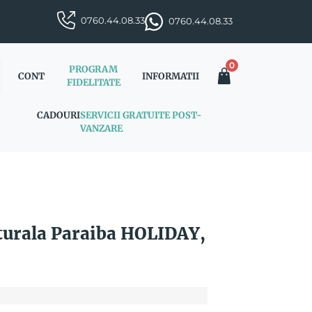
0760.44.08.33
0760.44.08.33
0
PROGRAM
CONT
INFORMATII
FIDELITATE
CADOURI
SERVICII GRATUITE POST-
VANZARE
urala Paraiba HOLIDAY,