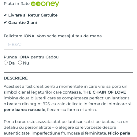
Perle
Plata in Rate
Baroc,
Argint
✔ Livrare si Retur Gratuite
925
✔ Garantie 2 ani
Felicitare IONA. Vom scrie mesajul tau de mana
Punga IONA pentru Cadou
Da
Nu
DESCRIERE
Acest set a fost creat pentru momentele in care vrei sa porti un
simbol clar al legaturilor care conteaza.
THE CHAIN OF LOVE
imbina doua bijuterii care se completeaza perfect: un lantisor si
o bratara din argint 925, cu zale delicate in forma de inimioare si
perle baroc naturale
, fiecare cu forma ei unica.
Perla baroc este asezata atat pe lantisor, cat si pe bratara, ca un
detaliu cu personalitate – o alegere care vorbeste despre
autenticitate, imperfectiune frumoasa si feminitate.
Nicio perla