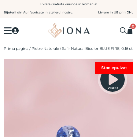
Skip
Livrare Gratuita oriunde in Romania!
to
Bijuterii din Aur fabricate in atelierul nostru.
Livrare in UE prin DHL
content
0
Prima pagina
/
Pietre Naturale
/ Safir Natural Bicolor BLUE FIRE, 0.16 ct
Stoc epuizat
VIDEO