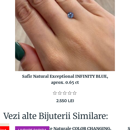
Safir Natural Exceptional INFINITY BLUE,
aprox. 0.65 ct
2.550
LEI
Vezi alte Bijuterii Similare:
Pereche Granate Naturale COLOR CHANGING,
S
izat
LIVRARE RAPIDA