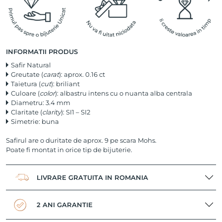
INFORMATII PRODUS
Safir Natural
Greutate (
carat
): aprox. 0.16 ct
Taietura (
cut
): briliant
Culoare (
color
): albastru intens cu o nuanta alba centrala
Diametru: 3.4 mm
Claritate (
clarity
): SI1 – SI2
Simetrie: buna
Safirul are o duritate de aprox. 9 pe scara Mohs.
Poate fi montat in orice tip de bijuterie.
LIVRARE GRATUITA IN ROMANIA
2 ANI GARANTIE