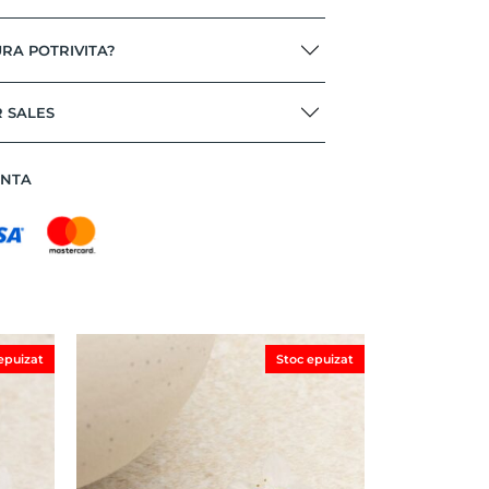
RA POTRIVITA?
R SALES
ANTA
epuizat
Stoc epuizat