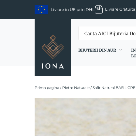
Skip
Livrare Gratuita
Livrare in UE prin DHL
to
content
BIJUTERII DIN AUR
IN
L
Prima pagina
/
Pietre Naturale
/ Safir Natural BASIL GRE