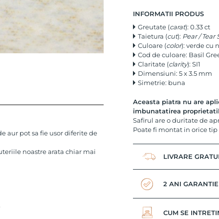
INFORMATII PRODUS
Greutate (
carat
): 0.33 ct
Taietura (
cut
):
Pear / Tear
Culoare (
color
): verde cu
Cod de culoare: Basil Gre
Claritate (
clarity
): SI1
Dimensiuni: 5 x 3.5 mm
Simetrie: buna
Aceasta piatra nu are apl
imbunatatirea proprietati
Safirul are o duritate de ap
Poate fi montat in orice tip
 aur pot sa fie usor diferite de
uteriile noastre arata chiar mai
LIVRARE GRATU
2 ANI GARANTIE
CUM SE INTRETI