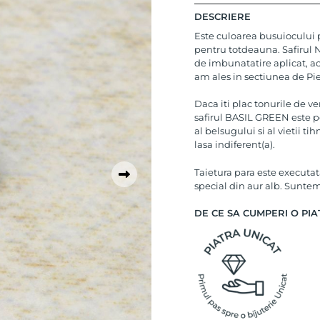
DESCRIERE
Este culoarea busuiocului 
pentru totdeauna. Safirul
de imbunatatire aplicat, ac
am ales in sectiunea de Pi
Daca iti plac tonurile de v
safirul BASIL GREEN este pe
al belsugului si al vietii ti
lasa indiferent(a).
Taietura para este executata
special din aur alb. Suntem 
DE CE SA CUMPERI O PIA