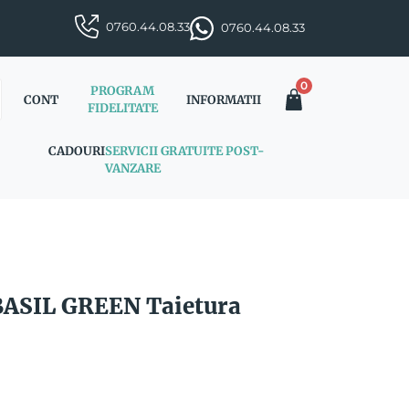
0760.44.08.33
0760.44.08.33
0
PROGRAM
CONT
INFORMATII
FIDELITATE
CADOURI
SERVICII GRATUITE POST-
VANZARE
 BASIL GREEN Taietura