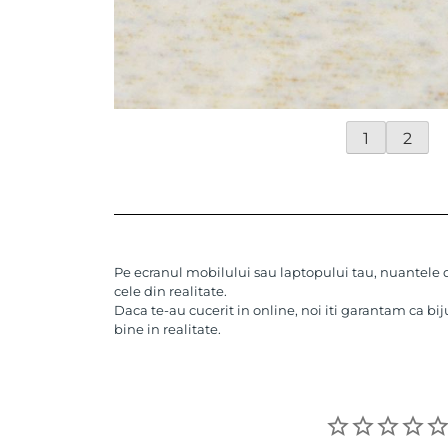
1
2
Pe ecranul mobilului sau laptopului tau, nuantele de
cele din realitate.
Daca te-au cucerit in online, noi iti garantam ca bij
bine in realitate.