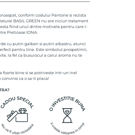
proaspat, conform codului Pantone si rezista
 Natural BASIL GREEN nu are niciun tratament
esta fiind unul dintre motivele pentru care l-
etre Pretioase IONA.
erde cu putin galben si putin albastru, atunci
rfect pentru tine. Este simbolul prospetimii,
hnite, la fel ca busuiocul a carui aroma nu te
 foarte bine si se potriveste intr-un inel
convinsi ca o sa-ti placa!
TRA?