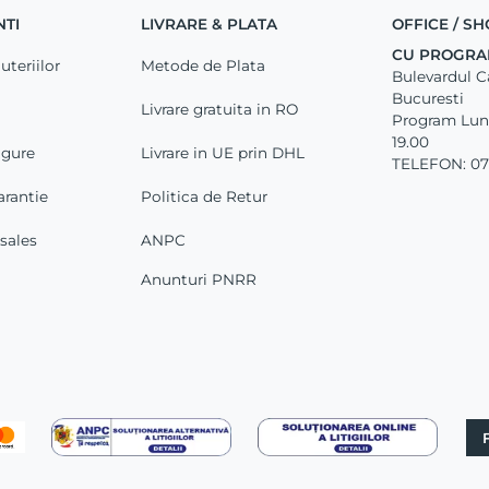
NTI
LIVRARE & PLATA
OFFICE / 
CU PROGRA
uteriilor
Metode de Plata
Bulevardul Car
Bucuresti
Livrare gratuita in RO
Program Luni 
19.00
igure
Livrare in UE prin DHL
TELEFON: 07
arantie
Politica de Retur
-sales
ANPC
Anunturi PNRR