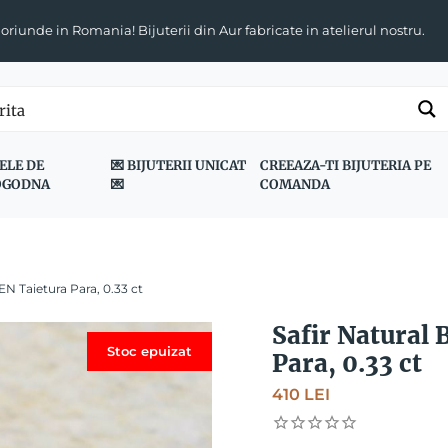
 oriunde in Romania! Bijuterii din Aur fabricate in atelierul nostru.
ELE DE
💌 BIJUTERII UNICAT
CREEAZA-TI BIJUTERIA PE
OGODNA
💌
COMANDA
EN Taietura Para, 0.33 ct
Safir Natural
Stoc epuizat
Para, 0.33 ct
410
LEI