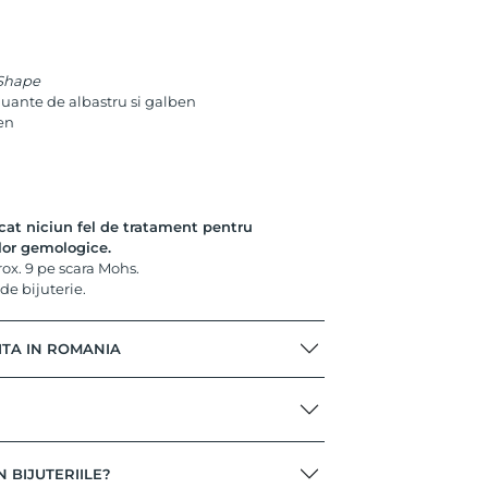
 Shape
 nuante de albastru si galben
en
icat niciun fel de tratament pentru
lor gemologice.
rox. 9 pe scara Mohs.
 de bijuterie.
ITA IN ROMANIA
N BIJUTERIILE?