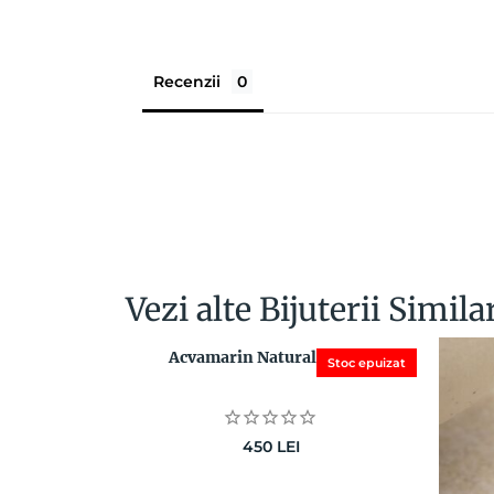
Recenzii
Vezi alte Bijuterii Simila
Acvamarin Natural, 1.24 ct
Stoc epuizat
450
LEI